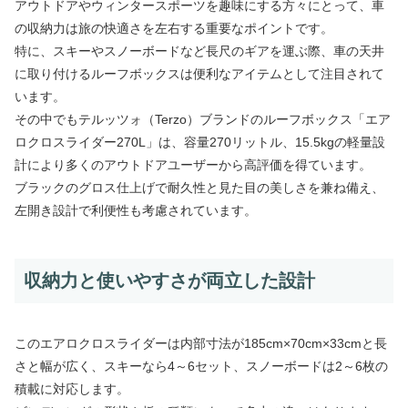
アウトドアやウィンタースポーツを趣味にする方々にとって、車
の収納力は旅の快適さを左右する重要なポイントです。
特に、スキーやスノーボードなど長尺のギアを運ぶ際、車の天井
に取り付けるルーフボックスは便利なアイテムとして注目されて
います。
その中でもテルッツォ（Terzo）ブランドのルーフボックス「エア
ロクロスライダー270L」は、容量270リットル、15.5kgの軽量設
計により多くのアウトドアユーザーから高評価を得ています。
ブラックのグロス仕上げで耐久性と見た目の美しさを兼ね備え、
左開き設計で利便性も考慮されています。
収納力と使いやすさが両立した設計
このエアロクロスライダーは内部寸法が185cm×70cm×33cmと長
さと幅が広く、スキーなら4～6セット、スノーボードは2～6枚の
積載に対応します。