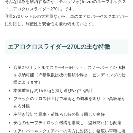
そんな悩みを解消するのが、テルッツォ(Terzo)のルーフボックス
「エアロクロスライダー270L」です。
容量270リットルの大容量ながら、車のエアロバーやスクエアバー
に対応し、利便性と安全性を兼ね備えています。
エアロクロスライダー270Lの主な特徴
容量270リットルでスキー4～6セット、スノーボード2～6枚
を収納可能（※積載数は板の種類や厚さ、ビンディングの仕
様によります）
本体重量は約15.5kgと持ち運びやすい設計
ブラックのグロス仕上げで車両との調和を図りつつ高級感が
ある外観
左開き設計で乗車・荷降ろし時の取り回しが良好
安心のセーフティロック機構を搭載し、盗難防止にも配慮
エアロバーやスクエアバーの両方に対応し、幅広い車種に装