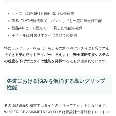
サイズ: 225/45R18 95H XL（拡張荷重）
RUN FLAT機能搭載で、パンクしても一定距離走行可能
新品4本セット販売で、一貫した性能を確保
ホイールは付属せずタイヤ単品での提供
特にランフラット構造は、もしもの滑りやパンク時にも慌てず走
行できる安心感をドライバーに与えます。
安全運転支援システム
の感度を下げずにタイヤ性能を発揮
する点も評価されています。
冬道における悩みを解消する高いグリップ
性能
冬の凍結路面や積雪ではタイヤのグリップ力がカギとなります。
WINTER ICE ASIMMETRICO PLUSは新設計の非対称トレッドパ