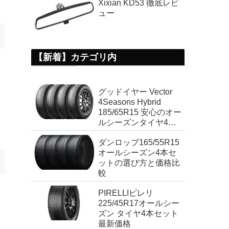
Xixian KD53 徹底レビ
ュー
【新着】カテゴリ内
グッドイヤー Vector
4Seasons Hybrid
185/65R15 安心のオー
ルシーズンタイヤ4本
セット
ダンロップ165/55R15
オールシーズン4本セ
ットの選び方と価格比
較
PIRELLIピレリ
225/45R17オールシー
ズン タイヤ4本セット
最新価格