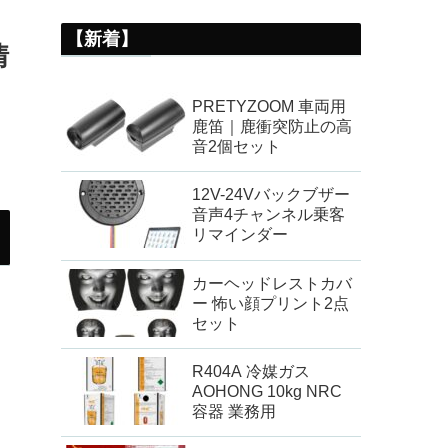
【新着】
情
PRETYZOOM 車両用
鹿笛｜鹿衝突防止の高
音2個セット
12V-24Vバックブザー
音声4チャンネル乗客
リマインダー
カーヘッドレストカバ
ー 怖い顔プリント2点
セット
R404A 冷媒ガス
AOHONG 10kg NRC
容器 業務用