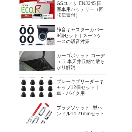
GSユアサ ENJ345 国
産車用バッテリー（回
収伝票付）
静音キャスターカバー
8個セット｜スーツケ
ースの騒音対策
カーゴポケット コーデ
ュラ 車天井収納で散ら
かり解消
ブレーキブリーダーキ
ャップ12個セット｜
車・バイク用
プラグソケットT型ハ
ンドル14-21mmセット