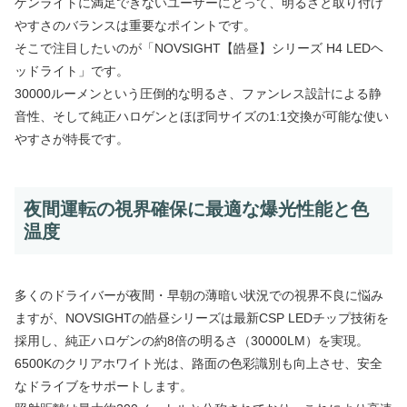
ゲンライトに満足できないユーザーにとって、明るさと取り付け
やすさのバランスは重要なポイントです。
そこで注目したいのが「NOVSIGHT【皓昼】シリーズ H4 LEDヘ
ッドライト」です。
30000ルーメンという圧倒的な明るさ、ファンレス設計による静
音性、そして純正ハロゲンとほぼ同サイズの1:1交換が可能な使い
やすさが特長です。
夜間運転の視界確保に最適な爆光性能と色
温度
多くのドライバーが夜間・早朝の薄暗い状況での視界不良に悩み
ますが、NOVSIGHTの皓昼シリーズは最新CSP LEDチップ技術を
採用し、純正ハロゲンの約8倍の明るさ（30000LM）を実現。
6500Kのクリアホワイト光は、路面の色彩識別も向上させ、安全
なドライブをサポートします。