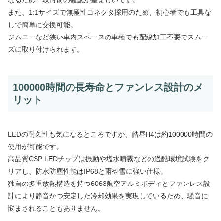
なるため、取付前の確認が望ましいです。
また、1:1サイズで無極性コネクタ採用のため、初心者でも工具な
しで簡単に交換可能。
ジムニーなど狭い車内スペースの車種でも配線加工不要でスムー
ズに取り付けられます。
100000時間の長寿命とファンレス設計のメ
リット
LEDの耐久性も気になるところですが、皓昼H4は約100000時間の
使用が可能です。
高品質CSP LEDチップは振動や塩水噴霧などの過酷環境試験をク
リアし、防水防塵性能はIP68と雨や雪に強い仕様。
独自の多重放熱構造を持つ6063航空アルミボディとファンレス設
計により静音かつ安定した冷却効果を実現しているため、騒音に
悩まされることもありません。