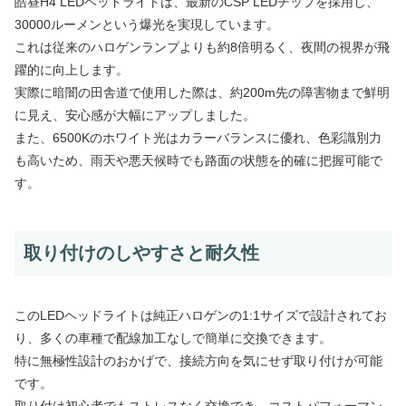
皓昼H4 LEDヘッドライトは、最新のCSP LEDチップを採用し、
30000ルーメンという爆光を実現しています。
これは従来のハロゲンランプよりも約8倍明るく、夜間の視界が飛
躍的に向上します。
実際に暗闇の田舎道で使用した際は、約200m先の障害物まで鮮明
に見え、安心感が大幅にアップしました。
また、6500Kのホワイト光はカラーバランスに優れ、色彩識別力
も高いため、雨天や悪天候時でも路面の状態を的確に把握可能で
す。
取り付けのしやすさと耐久性
このLEDヘッドライトは純正ハロゲンの1:1サイズで設計されてお
り、多くの車種で配線加工なしで簡単に交換できます。
特に無極性設計のおかげで、接続方向を気にせず取り付けが可能
です。