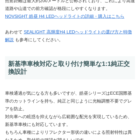
照射距離は最大約200メートルと公称されており、これにより高速
道路や山道での前方確認が格段にしやすくなります。
NOVSIGHT 皓昼 H4 LEDヘッドライトの詳細・購入はこちら
あわせて
SEALIGHT 高輝度H4 LEDヘッドライトの選び方と特徴
解説
も参考にしてください。
新基準車検対応と取り付け簡単な1:1純正交
換設計
車検通過が気になる方も多いですが、皓昼シリーズはECE国際基
準のカットラインを持ち、純正と同じように光軸調整不要でグレ
アを防止。
対向車への眩惑を抑えながら広範囲な配光を実現しているため、
新基準車検にも対応しています。
もちろん車種によりリフレクター形状の違いによる照射特性は異