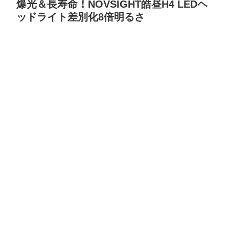
爆光＆長寿命！NOVSIGHT皓昼H4 LEDヘ
ッドライト差別化8倍明るさ