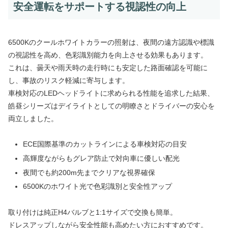
安全運転をサポートする視認性の向上
6500Kのクールホワイトカラーの照射は、夜間の遠方認識や標識
の視認性を高め、色彩識別能力を向上させる効果もあります。
これは、曇天や雨天時の走行時にも安定した路面確認を可能に
し、事故のリスク軽減に寄与します。
車検対応のLEDヘッドライトに求められる性能を追求した結果、
皓昼シリーズはデイライトとしての明瞭さとドライバーの安心を
両立しました。
ECE国際基準のカットラインによる車検対応の目安
高輝度ながらもグレア防止で対向車に優しい配光
夜間でも約200m先までクリアな視界確保
6500Kのホワイト光で色彩識別と安全性アップ
取り付けは純正H4バルブと1:1サイズで交換も簡単。
ドレスアップしながら安全性能も高めたい方におすすめです。