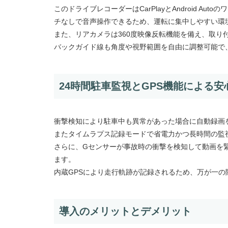
このドライブレコーダーはCarPlayとAndroid 
チなしで音声操作できるため、運転に集中しやすい環
また、リアカメラは360度映像反転機能を備え、取り
バックガイド線も角度や視野範囲を自由に調整可能で
24時間駐車監視とGPS機能による安
衝撃検知により駐車中も異常があった場合に自動録画
またタイムラプス記録モードで省電力かつ長時間の監
さらに、Gセンサーが事故時の衝撃を検知して動画を
ます。
内蔵GPSにより走行軌跡が記録されるため、万が一
導入のメリットとデメリット