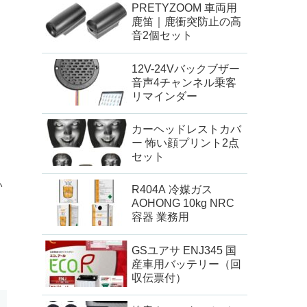
PRETYZOOM 車両用
鹿笛｜鹿衝突防止の高
音2個セット
12V-24Vバックブザー
音声4チャンネル乗客
リマインダー
カーヘッドレストカバ
ー 怖い顔プリント2点
セット
い
R404A 冷媒ガス
AOHONG 10kg NRC
容器 業務用
GSユアサ ENJ345 国
産車用バッテリー（回
収伝票付）