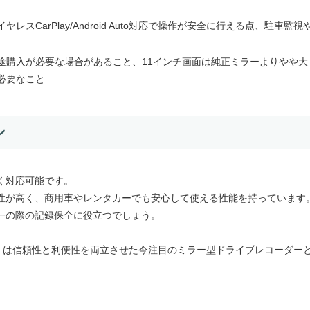
CarPlay/Android Auto対応で操作が安全に行える点、駐車監視
途購入が必要な場合があること、11インチ画面は純正ミラーよりやや大
必要なこと
ン
く対応可能です。
性が高く、商用車やレンタカーでも安心して使える性能を持っています
一の際の記録保全に役立つでしょう。
ダー」は信頼性と利便性を両立させた今注目のミラー型ドライブレコーダー