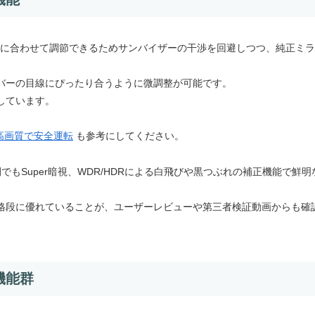
、車種に合わせて調節できるためサンバイザーの干渉を回避しつつ、純正ミラ
バーの目線にぴったり合うように微調整が可能です。
しています。
K高画質で安全運転
も参考にしてください。
間でもSuper暗視、WDR/HDRによる白飛びや黒つぶれの補正機能で鮮明
格段に優れていることが、ユーザーレビューや第三者検証動画からも確
機能群