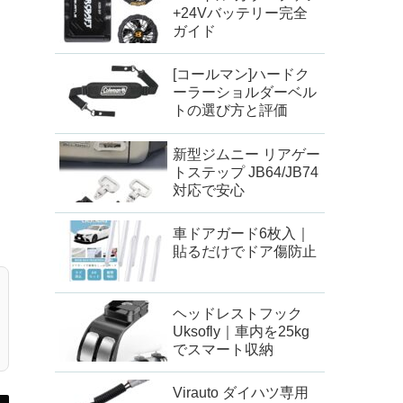
+24Vバッテリー完全
ガイド
[コールマン]ハードク
ーラーショルダーベル
トの選び方と評価
新型ジムニー リアゲー
トステップ JB64/JB74
対応で安心
車ドアガード6枚入｜
貼るだけでドア傷防止
ヘッドレストフック
Uksofly｜車内を25kg
でスマート収納
Virauto ダイハツ専用