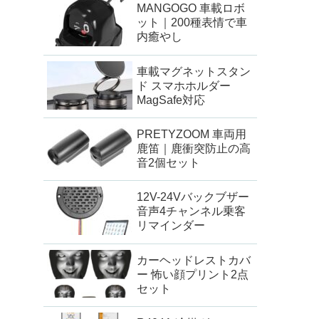
MANGOGO 車載ロボ
ット｜200種表情で車
内癒やし
車載マグネットスタン
ド スマホホルダー
MagSafe対応
PRETYZOOM 車両用
鹿笛｜鹿衝突防止の高
音2個セット
12V-24Vバックブザー
音声4チャンネル乗客
リマインダー
カーヘッドレストカバ
ー 怖い顔プリント2点
セット