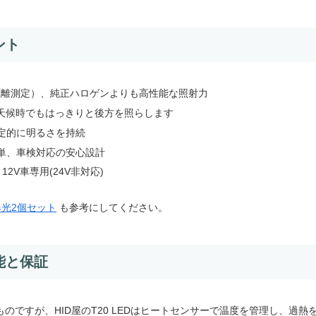
ント
ル距離測定）、純正ハロゲンよりも高性能な照射力
悪天候時でもはっきりと後方を照らします
定的に明るさを持続
単、車検対応の安心設計
V車専用(24V非対応)
プ爆光2個セット
も参考にしてください。
能と保証
のですが、HID屋のT20 LEDはヒートセンサーで温度を管理し、過熱