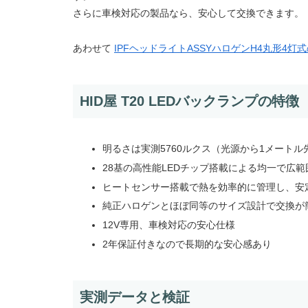
さらに車検対応の製品なら、安心して交換できます。
あわせて
IPFヘッドライトASSYハロゲンH4丸形4灯
HID屋 T20 LEDバックランプの特徴
明るさは実測5760ルクス（光源から1メート
28基の高性能LEDチップ搭載による均一で広範
ヒートセンサー搭載で熱を効率的に管理し、安
純正ハロゲンとほぼ同等のサイズ設計で交換が
12V専用、車検対応の安心仕様
2年保証付きなので長期的な安心感あり
実測データと検証