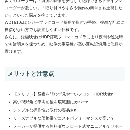
多くのユーザーは「前後の映像を安心して記録できるドライブレ
コーダーが欲しい」「取り付けやすさや操作の簡単さも重視した
い」といった悩みを抱えています。
WDT510cはシガープラグコード採用で取付が手軽、複雑な配線に
自信がない方でも設置しやすい仕様です。
さらに、録画映像はHDR搭載フロントカメラにより夜間や逆光時
でも鮮明さを保つため、映像の重要性が高い運転記録用に信頼が
置けます。
メリットと注意点
【メリット】昼夜を問わず見やすいフロントHDR映像n
高い視野角で車両前後を広範囲にカバーn
シンプルな操作性と取付の容易さn
リーズナブルな価格帯でコストパフォーマンスが高いn
メーカーが提供する無料ダウンロード式マニュアルでサポー