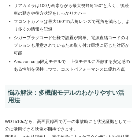
リアカメラは100万画素ながら最大視野角150°と広く、後続
車の動きや後方状況をしっかりカバー
フロントカメラは最大160°の広角レンズで死角を減らし、よ
り多くの情報を記録
シガープラグコード仕様で設置が簡単、電源直結コードのオ
プションも用意されているため取り付け環境に応じた対応が
可能
Amazon.co.jp限定モデルで、上位モデルに匹敵する安定感の
ある性能を保持しつつ、コストパフォーマンスに優れる点
悩み解決：多機能モデルのわかりやすい活
用法
WDT510cなら、高画質録画で万一の事故時にも状況証拠として十
分に活用できる映像が期待できます。
前後をしっかり録画し、車の死角に入ったアクシデントや煽り運