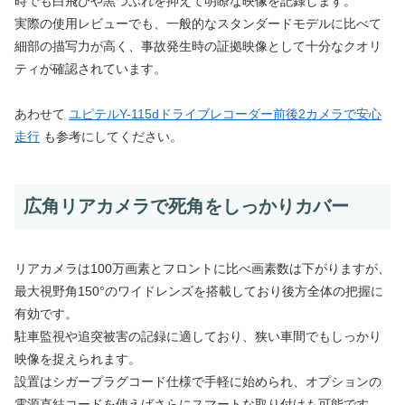
時でも白飛びや黒つぶれを抑えて明瞭な映像を記録します。
実際の使用レビューでも、一般的なスタンダードモデルに比べて
細部の描写力が高く、事故発生時の証拠映像として十分なクオリ
ティが確認されています。
あわせて
ユピテルY-115dドライブレコーダー前後2カメラで安心
走行
も参考にしてください。
広角リアカメラで死角をしっかりカバー
リアカメラは100万画素とフロントに比べ画素数は下がりますが、
最大視野角150°のワイドレンズを搭載しており後方全体の把握に
有効です。
駐車監視や追突被害の記録に適しており、狭い車間でもしっかり
映像を捉えられます。
設置はシガープラグコード仕様で手軽に始められ、オプションの
電源直結コードを使えばさらにスマートな取り付けも可能です。