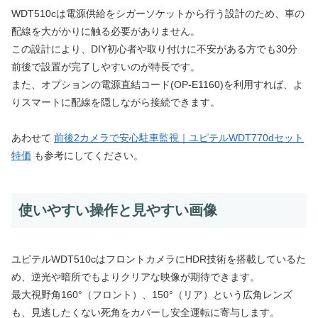
WDT510cは電源供給をシガーソケットから行う設計のため、車の
配線を大がかりに触る必要がありません。
この設計により、DIY初心者や取り付けに不安がある方でも30分
前後で設置が完了しやすいのが特長です。
また、オプションの電源直結コード(OP-E1160)を利用すれば、よ
りスマートに配線を隠しながら接続できます。
あわせて
前後2カメラで安心駐車監視｜ユピテルWDT770dセット
特価
も参考にしてください。
使いやすい操作と見やすい画像
ユピテルWDT510cはフロントカメラにHDR技術を搭載しているた
め、逆光や暗所でもよりクリアな映像が期待できます。
最大視野角160°（フロント）、150°（リア）という広角レンズ
も、見逃したくない死角をカバーし安全運転に寄与します。