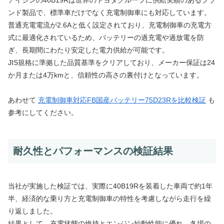
アイシンの40B19Rは世界のトヨタグループに供給実績のあるブラ
ンド製品で、標準車だけでなく充電制御車にも対応しています。
普通充電電流が2.6Aと低く設定されており、充電制御車の充電方
式に最適化されているため、バッテリーの過充電や過放電を防
ぎ、長期間にわたり安定した電力供給が可能です。
JIS規格に準拠した品質基準をクリアしており、メーカー保証は24
か月または4万kmと、信頼性の高さの裏付けとなっています。
あわせて
充電制御車対応FB国産バッテリー75D23Rを比較検証
も
参考にしてください。
耐久性とパフォーマンスの検証結果
当社が実施した検証では、実際に40B19Rを装着した車両で約1年
半、経済的な乗り方と充電制御車の特性を考慮しながら走行を繰
り返しました。
結果として、充電状態の維持とエンジン始動性能に優れ、冬場の