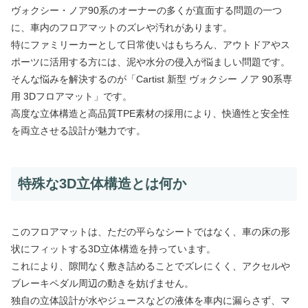
ヴォクシー・ノア90系のオーナーの多くが直面する問題の一つ
に、車内のフロアマットのズレや汚れがあります。
特にファミリーカーとして日常使いはもちろん、アウトドアやス
ポーツに活用する方には、泥や水分の侵入が悩ましい問題です。
そんな悩みを解決するのが「Cartist 新型 ヴォクシー ノア 90系専
用 3Dフロアマット」です。
高度な立体構造と高品質TPE素材の採用により、快適性と安全性
を両立させる設計が魅力です。
特殊な3D立体構造とは何か
このフロアマットは、ただの平らなシートではなく、車の床の形
状にフィットする3D立体構造を持っています。
これにより、隙間なく敷き詰めることでズレにくく、アクセルや
ブレーキペダル周辺の動きを妨げません。
独自の立体設計が水やジュースなどの液体を車内に漏らさず、マ