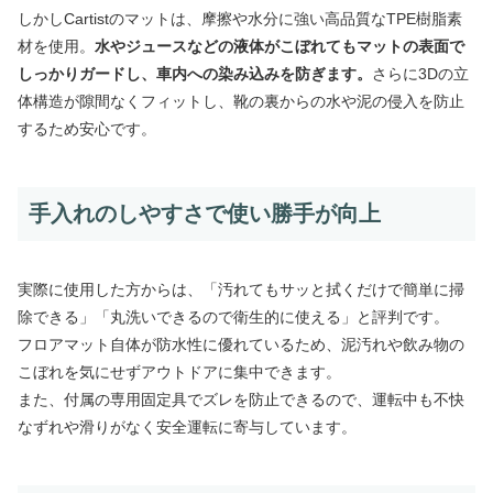
しかしCartistのマットは、摩擦や水分に強い高品質なTPE樹脂素
材を使用。
水やジュースなどの液体がこぼれてもマットの表面で
しっかりガードし、車内への染み込みを防ぎます。
さらに3Dの立
体構造が隙間なくフィットし、靴の裏からの水や泥の侵入を防止
するため安心です。
手入れのしやすさで使い勝手が向上
実際に使用した方からは、「汚れてもサッと拭くだけで簡単に掃
除できる」「丸洗いできるので衛生的に使える」と評判です。
フロアマット自体が防水性に優れているため、泥汚れや飲み物の
こぼれを気にせずアウトドアに集中できます。
また、付属の専用固定具でズレを防止できるので、運転中も不快
なずれや滑りがなく安全運転に寄与しています。