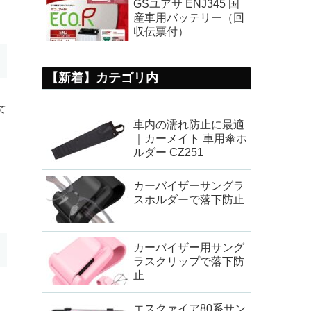
GSユアサ ENJ345 国
産車用バッテリー（回
収伝票付）
【新着】カテゴリ内
て
車内の濡れ防止に最適
｜カーメイト 車用傘ホ
ルダー CZ251
カーバイザーサングラ
スホルダーで落下防止
カーバイザー用サング
ラスクリップで落下防
止
エスクァイア80系サン