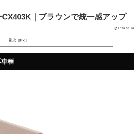
ーCX403K｜ブラウンで統一感アップ
2026.03.16
目次
応車種