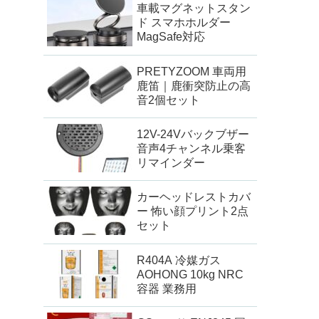
車載マグネットスタン
ド スマホホルダー
MagSafe対応
PRETYZOOM 車両用
鹿笛｜鹿衝突防止の高
音2個セット
12V-24Vバックブザー
音声4チャンネル乗客
リマインダー
カーヘッドレストカバ
ー 怖い顔プリント2点
セット
R404A 冷媒ガス
AOHONG 10kg NRC
容器 業務用