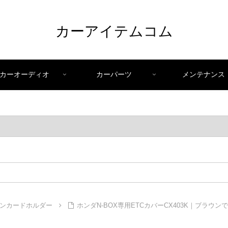
カーアイテムコム
カーオーディオ
カーパーツ
メンテナンス
ンカードホルダー
ホンダN-BOX専用ETCカバーCX403K｜ブラウ