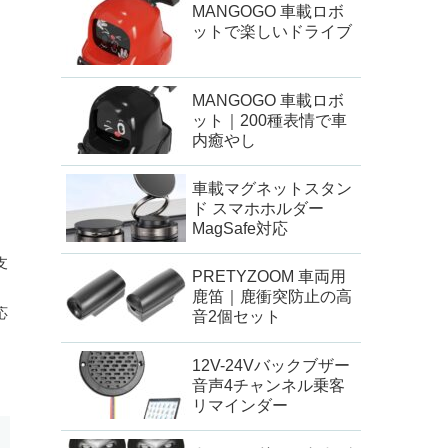
MANGOGO 車載ロボ
ットで楽しいドライブ
MANGOGO 車載ロボ
ット｜200種表情で車
内癒やし
車載マグネットスタン
ド スマホホルダー
MagSafe対応
支
PRETYZOOM 車両用
鹿笛｜鹿衝突防止の高
応
音2個セット
12V-24Vバックブザー
音声4チャンネル乗客
リマインダー