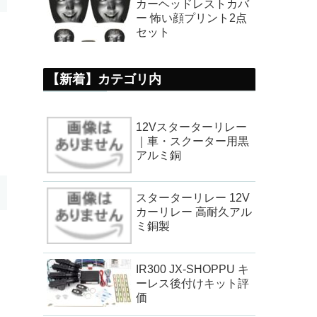
カーヘッドレストカバ
ー 怖い顔プリント2点
セット
【新着】カテゴリ内
12Vスターターリレー
｜車・スクーター用黒
アルミ銅
スターターリレー 12V
カーリレー 高耐久アル
ミ銅製
IR300 JX-SHOPPU キ
ーレス後付けキット評
価
。