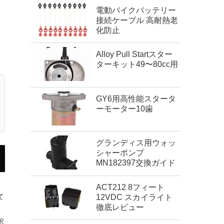
電動バイクバッテリー
接続ケーブル 高耐熱老
化防止
Alloy Pull Startスター
ターキット49〜80cc用
GY6用高性能スタータ
ーモーター10歯
グランディス用ウォッ
シャーポンプ
MN182397交換ガイド
ACT212 8フィート
て
12VDC スカイライト
徹底レビュー
択