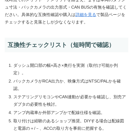
ュ寸法・バックカメラの出力形式・CAN BUSの有無を確認してく
ださい。具体的な互換性確認や購入は
詳細を見る
で製品ページを
チェックすると見落としが少なくなります。
互換性チェックリスト（短時間で確認）
ダッシュ開口部の幅×高さ×奥行を実測（取付け可能か判
定）。
バックカメラがRCA出力か、映像方式はNTSC/PALかを確
認。
ステアリングリモコンやCAN連動が必要かを確認し、別売ア
ダプタの必要性を検討。
アンプ内蔵車か外部アンプかで配線仕様を確認。
取り付けは経験のあるショップ推奨。DIYする場合は配線図
と電源の＋/－、ACCの取り方を事前に把握する。