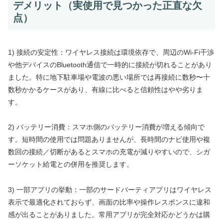
デメリット（実使用で見つかった正直な欠
点）
1) 接続の安定性：ワイヤレス接続は環境依存で、周辺のWi‑Fi干渉
や他デバイスのBluetooth通信で一時的に接続が切れることがあり
ました。特に地下駐車場や電波の悪い場所では再接続に数秒〜十
数秒かかるケースがあり、有線に比べると信頼性はやや劣りま
す。
2) バッテリー消費：スマホ側のバッテリー消費が増える傾向で
す。短時間の使用では問題ありませんが、長時間のナビ使用や複
数回の接続／切断があるとスマホの充電が減りやすいので、シガ
ーソケット給電との併用を推奨します。
3) 一部アプリの挙動：一部のサードパーティアプリはワイヤレス
表示で最適化されておらず、画面の比率や操作レスポンスに違和
感が出ることがありました。常用アプリが完全対応かどうかは購