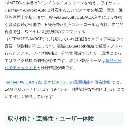
LAMTTOの本機は9インチタッチスクリーンを備え、ワイヤレス
CarPlayとAndroid Autoに対応することでスマホの地図・音楽・通
話を画面上で扱えます。WiFi/Bluetooth/USB/AUX入力により多様
な音源接続が可能で、FM受信や音声コントロールも搭載。専門的
視点では、ワイヤレス接続時のプロファイル
（HFP/A2DP/AVRCP）に対応していれば通話とメディア再生での
音質・制御性が向上します。実際にBluetooth接続で通話テストを
行ったところ、ノイズ抑制は十分で実用域でしたが、環境によっ
てはマイク感度の調整が必要です。詳しい製品ページは
製品ペー
ジでチェックする
と仕様確認が楽です。
Pioneer AVIC-RF722 楽ナビ9インチの最新機能と価格比較
では、
LAMTTOカーナビとは？（9インチ一体型の主な特徴と利点）につ
いて詳しく解説しています。
取り付け・互換性・ユーザー体験