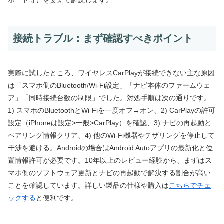
ポート等）を交えて解説します。
接続トラブル：まず確認すべきポイント
実際に試したところ、ワイヤレスCarPlayが接続できない主な原因
は「スマホ側のBluetooth/Wi‑Fi設定」「ナビ本体のファームウェ
ア」「同時接続台数の制限」でした。対処手順は次の通りです。
1) スマホのBluetoothとWi‑Fiを一度オフ→オン、2) CarPlayの許可
設定（iPhoneは設定>一般>CarPlay）を確認、3) ナビの再起動と
ペアリング情報クリア、4) 他のWi‑Fi機器やテザリングを停止して
干渉を避ける。Androidの場合はAndroid Autoアプリの最新化と位
置情報許可が必要です。10年以上のレビュー経験から、まずはス
マホ側のソフトウェア更新とナビの再起動で解決する割合が高い
ことを確認しています。詳しい製品の仕様や購入は
こちらでチェ
ックする
と便利です。