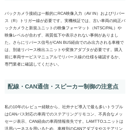
バックカメラ接続は一般的にRCA映像入力（AV IN）およびリバー
ス（R）トリガー線が必要です。実機検証では、古い車両の純正バ
ックカメラと新規ユニットの映像フォーマット（NTSC/PAL）や
映像レベルが合わず、画質低下や表示されない事例がありまし
た。さらにリバース信号がCAN BUS経由でのみ出力される車種で
は、別途リバース検出ユニットや変換アダプタが必要です。購入
前に車両サービスマニュアルでリバース線の仕様を確認するか、
専門業者に確認してください。
配線・CAN通信・スピーカー制御の注意点
私の10年のレビュー経験から、社外ナビ導入で最も多いトラブル
はCANバス対応の車両でのステアリングリモコン、不具合なメッ
セージ表示、CAN経由の車両情報喪失です。LAMTTOユニットは
汎用ハーネスを用いるため、車種別のCANアダプタやステアリン