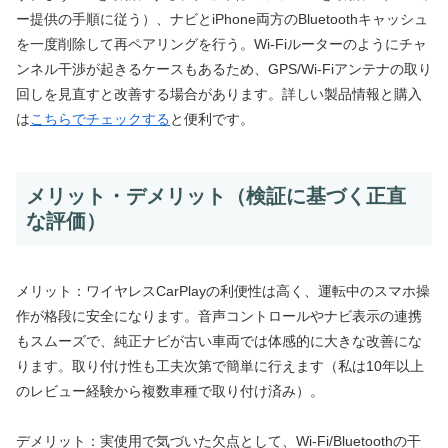
ー提供の手順に従う）、ナビとiPhone両方のBluetoothキャッシュ
を一度削除して再ペアリングを行う。Wi‑Fiルーターのようにチャ
ンネル干渉が起きるケースもあるため、GPS/Wi‑Fiアンテナの取り
回しを見直すと改善する場合があります。詳しい製品情報と購入
は
こちらでチェックする
と便利です。
メリット・デメリット（検証に基づく正直
な評価）
メリット：ワイヤレスCarPlayの利便性は高く、運転中のスマホ操
作が格段に安全になります。音声コントロールやナビ表示の連携
もスムーズで、純正ナビが古い車両では体感的に大きな改善にな
ります。取り付け性も工夫次第で簡単に行えます（私は10年以上
のレビュー経験から複数車種で取り付け済み）。
デメリット：実使用で気づいた欠点として、Wi‑Fi/Bluetoothの干