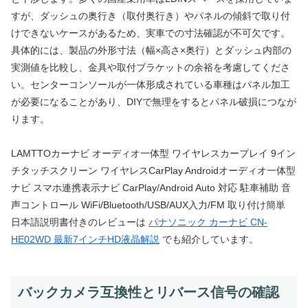
すが、ダッシュの奥行き（取付奥行き）やパネルの傾斜で取り付
けできないケースがあるため、実車での寸法確認が不可欠です。
具体的には、製品の外形寸法（幅×高さ×奥行）とダッシュ内部の
実測値を比較し、金具や取付ブラケットの余裕を考慮してくださ
い。センターコンソールが一体形成されている車種はパネル加工
が必要になることがあり、DIYで無理をするとパネル破損につなが
ります。
LAMTTOカーナビ オーディオ一体型 ワイヤレスカープレイ 9イン
チタッチスクリーン ワイヤレスCarPlay Androidオーディオ一体型
ナビ スマホ連携表示ナビ CarPlay/Android Auto 対応 駐車補助 音
声コントロール WiFi/Bluetooth/USB/AUX入力/FM 取り付け簡単
日本語説明書付きのレビューは
パナソニック カーナビ CN-
HE02WD 最新7インチHD液晶解説
でも紹介しています。
バックカメラ互換性とリバース信号の確認