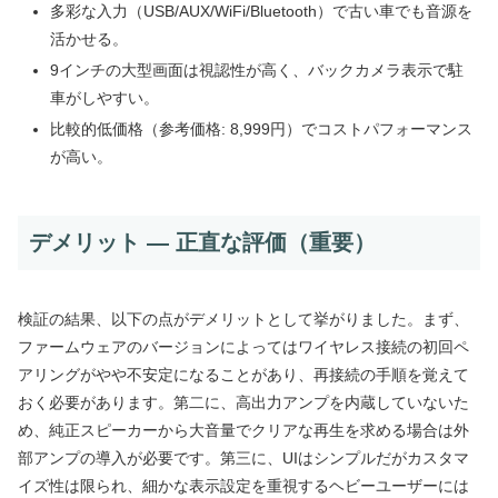
多彩な入力（USB/AUX/WiFi/Bluetooth）で古い車でも音源を
活かせる。
9インチの大型画面は視認性が高く、バックカメラ表示で駐
車がしやすい。
比較的低価格（参考価格: 8,999円）でコストパフォーマンス
が高い。
デメリット — 正直な評価（重要）
検証の結果、以下の点がデメリットとして挙がりました。まず、
ファームウェアのバージョンによってはワイヤレス接続の初回ペ
アリングがやや不安定になることがあり、再接続の手順を覚えて
おく必要があります。第二に、高出力アンプを内蔵していないた
め、純正スピーカーから大音量でクリアな再生を求める場合は外
部アンプの導入が必要です。第三に、UIはシンプルだがカスタマ
イズ性は限られ、細かな表示設定を重視するヘビーユーザーには