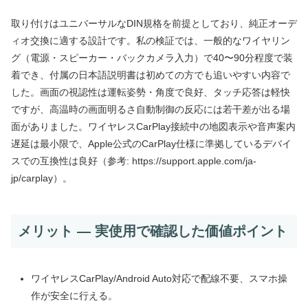
取り付けはユニバーサルなDIN規格を前提としており、純正オーデ
ィオ交換に適する設計です。私の検証では、一般的なワイヤリン
グ（電源・スピーカー・バックカメラ入力）で40〜90分程度で装
着でき、付属の日本語説明書は初めての方でも追いやすい内容で
した。画面の視認性は運転姿勢・角度で良好、タッチ応答は軽快
ですが、高温時の画面明るさ自動制御の反応には若干差が出る場
面がありました。ワイヤレスCarPlay接続中の地図表示や音声案内
遅延は最小限で、Apple公式のCarPlay仕様に準拠しているデバイ
スでの互換性は良好（参考: https://support.apple.com/ja-
jp/carplay）。
メリット — 実使用で確認した価値ポイント
ワイヤレスCarPlay/Android Auto対応で配線不要、スマホ操
作が安全に行える。