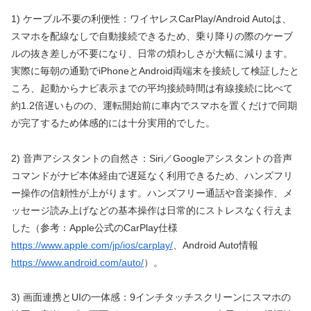
1) ケーブル不要の利便性：ワイヤレスCarPlay/Android Autoは、
スマホを配線なしで自動接続できるため、乗り降りの際のケーブ
ルの抜き差しが不要になり、日常の煩わしさが大幅に減ります。
実際に毎朝の通勤でiPhoneとAndroid両端末を接続して検証したと
ころ、起動からナビ表示までの平均接続時間は有線接続に比べて
約1.2倍遅いものの、運転開始前に車内でスマホを置くだけで同期
が完了するため体感的には十分実用的でした。
2) 音声アシスタントの自然さ：Siri／Googleアシスタントの音声
コマンドがナビ本体経由で遅延なく利用できるため、ハンズフリ
ー操作の信頼性が上がります。ハンズフリー通話や音楽操作、メ
ッセージ読み上げなどの基本操作は日常的にストレスなく行えま
した（参考：Apple公式のCarPlay仕様
https://www.apple.com/jp/ios/carplay/
、Android Auto情報
https://www.android.com/auto/
）。
3) 画面連携とUIの一体感：9インチタッチスクリーンにスマホの