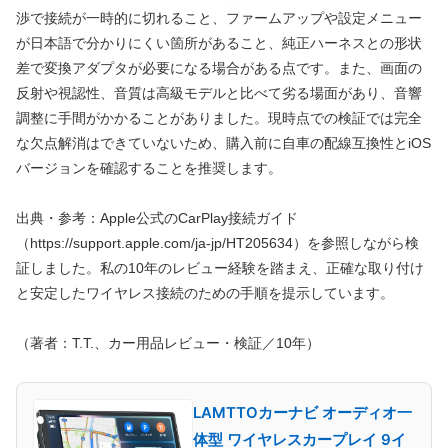
渉で接続が一時的に切れること、ファームアップや設定メニュー
が日本語で分かりにくい箇所があること、純正ハーネスとの形状
差で変換アダプタが必要になる場合がある点です。また、画面の
反射や視認性、音質は高級モデルと比べて劣る場面があり、音響
調整に手間がかかることがありました。現時点での検証では完全
な欠点解消はできていないため、購入前に自車の配線互換性とiOS
バージョンを確認することを推奨します。
出典・参考：Apple公式のCarPlay接続ガイド
（https://support.apple.com/ja-jp/HT205634）を参照しながら検
証しました。私の10年のレビュー経験を踏まえ、正確な取り付け
と安定したワイヤレス接続のための手順を提示しています。
（著者：T.T.、カー用品レビュー・検証／10年）
LAMTTOカーナビ オーディオ一
体型 ワイヤレスカープレイ 9イ