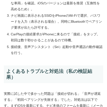
な車両」を確認。iOSのバージョンは最新を推奨（互換性を
高めるため）。
ナビ画面に表示されるSSIDをiPhoneのWi‑Fiで選択、パスワ
ードを入力（表示される場合）。同時にBluetoothでペアリン
グ要求が出たら許可する。
CarPlayの接続要求がiPhoneに来るので「接続」をタップ。
初回は数十秒かかることがあるので待機。
接続後、音声アシスタント（Siri）起動や音声通話の動作確認
を行う。
よくあるトラブルと対処法（私の検証結
果）
実際に試した中で多かった問題は「接続が切れる」「音声が遅延
する」「初回ペアリングが失敗する」でした。対処法は以下で
す。まずiOSを最新にする、ナビ本体のファームを最新に（メーカ