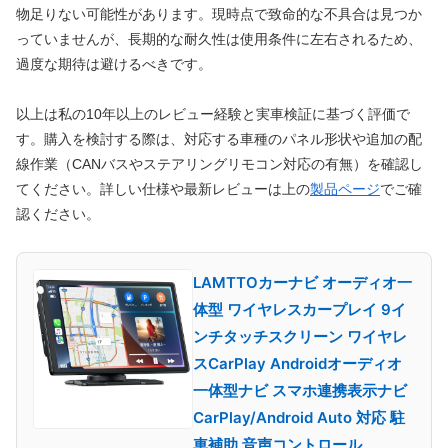
物足りない可能性があります。現時点で致命的な不具合は見つか
っていませんが、長期的な耐久性は使用条件に左右されるため、
過度な期待は避けるべきです。
以上は私の10年以上のレビュー経験と実車検証に基づく評価で
す。購入を検討する際は、対応する車種のパネル形状や追加の配
線作業（CANバスやステアリングリモコン対応の有無）を確認し
てください。詳しい仕様や最新レビューは上の
製品ページ
でご確
認ください。
LAMTTOカーナビ オーディオ一
体型 ワイヤレスカープレイ 9イ
ンチタッチスクリーン ワイヤレ
スCarPlay Androidオーディオ
一体型ナビ スマホ連携表示ナビ
CarPlay/Android Auto 対応 駐
車補助 音声コントロール