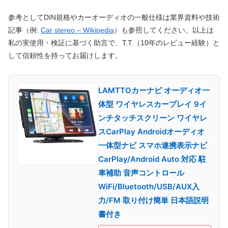
参考としてDIN規格やカーオーディオの一般仕様は業界資料や技術
記事（例:
Car stereo – Wikipedia
）も参照してください。以上は
私の実使用・検証に基づく助言で、T.T.（10年のレビュー経験）と
して信頼性を持ってお届けします。
LAMTTOカーナビ オーディオ一
体型 ワイヤレスカープレイ 9イ
ンチタッチスクリーン ワイヤレ
スCarPlay Androidオーディオ
一体型ナビ スマホ連携表示ナビ
CarPlay/Android Auto 対応 駐
車補助 音声コントロール
WiFi/Bluetooth/USB/AUX入
力/FM 取り付け簡単 日本語説明
書付き