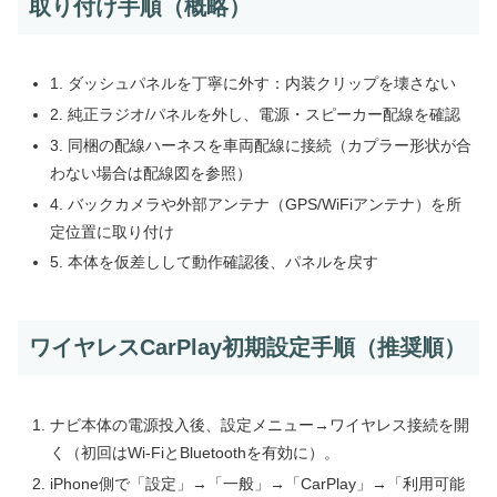
取り付け手順（概略）
1. ダッシュパネルを丁寧に外す：内装クリップを壊さない
2. 純正ラジオ/パネルを外し、電源・スピーカー配線を確認
3. 同梱の配線ハーネスを車両配線に接続（カプラー形状が合
わない場合は配線図を参照）
4. バックカメラや外部アンテナ（GPS/WiFiアンテナ）を所
定位置に取り付け
5. 本体を仮差しして動作確認後、パネルを戻す
ワイヤレスCarPlay初期設定手順（推奨順）
ナビ本体の電源投入後、設定メニュー→ワイヤレス接続を開
く（初回はWi‑FiとBluetoothを有効に）。
iPhone側で「設定」→「一般」→「CarPlay」→「利用可能