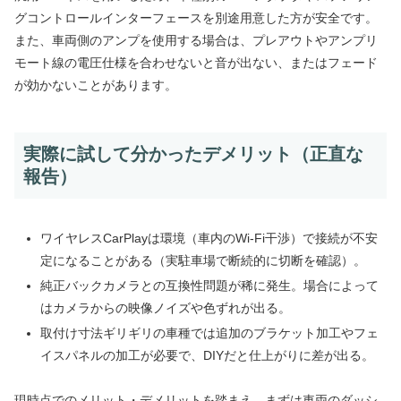
グコントロールインターフェースを別途用意した方が安全です。
また、車両側のアンプを使用する場合は、プレアウトやアンプリ
モート線の電圧仕様を合わせないと音が出ない、またはフェード
が効かないことがあります。
実際に試して分かったデメリット（正直な
報告）
ワイヤレスCarPlayは環境（車内のWi‑Fi干渉）で接続が不安
定になることがある（実駐車場で断続的に切断を確認）。
純正バックカメラとの互換性問題が稀に発生。場合によって
はカメラからの映像ノイズや色ずれが出る。
取付け寸法ギリギリの車種では追加のブラケット加工やフェ
イスパネルの加工が必要で、DIYだと仕上がりに差が出る。
現時点でのメリット・デメリットを踏まえ、まずは車両のダッシ