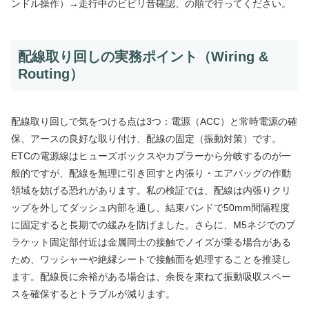
ンドル操作）→走行中のビビリ音確認、の順で行ってください。
配線取り回しの実務ポイント（Wiring &
Routing）
配線取り回しで気をつける点は3つ：電源（ACC）と常時電源の確
保、アースの良好な取り付け、配線の固定（振動対策）です。
ETCの電源線はヒューズボックスやカプラーから分岐するのが一
般的ですが、配線を無理に引き回すと内張り・エアバッグの作動
領域を妨げる恐れがあります。私の検証では、配線は内張りクリ
ップを外してダッシュ内部を通し、結束バンドで50mm間隔程度
に固定すると長期での緩みを防げました。さらに、M5ネジでのブ
ラケット固定部付近は金属同士の接触でノイズが乗る場合がある
ため、ワッシャーや絶縁シートで接触面を処理することを推奨し
ます。配線長に余裕がある場合は、余長を束ねて振動吸収スペー
スを確保するとトラブルが減ります。