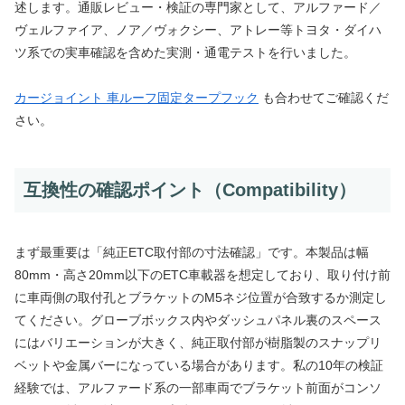
述します。通販レビュー・検証の専門家として、アルファード／
ヴェルファイア、ノア／ヴォクシー、アトレー等トヨタ・ダイハ
ツ系での実車確認を含めた実測・通電テストを行いました。
カージョイント 車ルーフ固定タープフック
も合わせてご確認くだ
さい。
互換性の確認ポイント（Compatibility）
まず最重要は「純正ETC取付部の寸法確認」です。本製品は幅
80mm・高さ20mm以下のETC車載器を想定しており、取り付け前
に車両側の取付孔とブラケットのM5ネジ位置が合致するか測定し
てください。グローブボックス内やダッシュパネル裏のスペース
にはバリエーションが大きく、純正取付部が樹脂製のスナップリ
ベットや金属バーになっている場合があります。私の10年の検証
経験では、アルファード系の一部車両でブラケット前面がコンソ