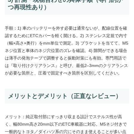
つ再現性あり）
手順：1) 車のバッテリーを外す必要は通常ないが、配線位置を確
認するためにETCカバーを軽く開ける。2) ステンレス定規で内寸
（幅×高さ×奥行）をmm単位で測定。3) ブラケットを当てて、M5
ネジ位置と車体のネジ穴位置のズレを確認。4) 隙間ができる場合
は薄手の発泡テープで調整すると振動対策にも有効。専門用語で
は『取り付けクリアランス』と呼び、最低2–3mmのクリアランス
が必要な箇所と、圧着で固定すべき箇所を区別してください。
メリットとデメリット（正直なレビュー）
メリット：純正取付部にすっきり収まる設計でステルス性が高
く、幅80mm高さ20mm以下のETC車載器に対応。M5ネジ付きで
一般的なトヨタ／ダイハツ系の穴にそのまま使えることが多い点