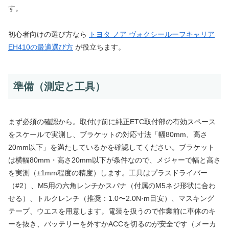
す。
初心者向けの選び方なら
トヨタ ノア ヴォクシールーフキャリア
EH410の最適選び方
が役立ちます。
準備（測定と工具）
まず必須の確認から。取付け前に純正ETC取付部の有効スペース
をスケールで実測し、ブラケットの対応寸法「幅80mm、高さ
20mm以下」を満たしているかを確認してください。ブラケット
は横幅80mm・高さ20mm以下が条件なので、メジャーで幅と高さ
を実測（±1mm程度の精度）します。工具はプラスドライバー
（#2）、M5用の六角レンチかスパナ（付属のM5ネジ形状に合わ
せる）、トルクレンチ（推奨：1.0〜2.0N·m目安）、マスキング
テープ、ウエスを用意します。電装を扱うので作業前に車体のキ
ーを抜き、バッテリーを外すかACCを切るのが安全です（メーカ