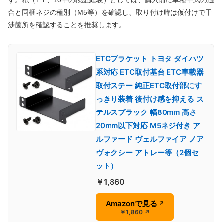
合と同梱ネジの種別（M5等）を確認し、取り付け時は仮付けで干
渉箇所を確認することを推奨します。
ETCブラケット トヨタ ダイハツ
系対応 ETC取付基台 ETC車載器
取付ステー 純正ETC取付部にす
っきり装着 後付け感を抑える ス
テルスブラック 幅80mm 高さ
20mm以下対応 M5ネジ付き ア
ルファード ヴェルファイア ノア
ヴォクシー アトレー等（2個セ
ット）
￥1,860
Amazonで見る
↗
￥1,860
↗