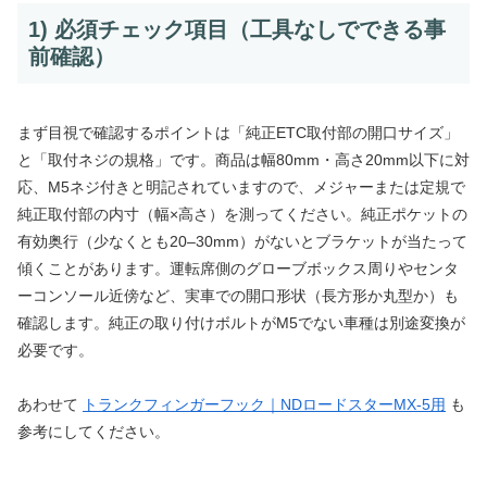
1) 必須チェック項目（工具なしでできる事
前確認）
まず目視で確認するポイントは「純正ETC取付部の開口サイズ」
と「取付ネジの規格」です。商品は幅80mm・高さ20mm以下に対
応、M5ネジ付きと明記されていますので、メジャーまたは定規で
純正取付部の内寸（幅×高さ）を測ってください。純正ポケットの
有効奥行（少なくとも20–30mm）がないとブラケットが当たって
傾くことがあります。運転席側のグローブボックス周りやセンタ
ーコンソール近傍など、実車での開口形状（長方形か丸型か）も
確認します。純正の取り付けボルトがM5でない車種は別途変換が
必要です。
あわせて
トランクフィンガーフック｜NDロードスターMX-5用
も
参考にしてください。