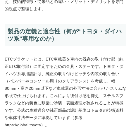
え、技術的特徴・従来品との違い・メリット・デメリットを専門
的視点で整理します。
製品の定義と適合性（何が“トヨタ・ダイハ
ツ系”専用なのか）
ETCブラケットとは、ETC車載器を車内の既存の取り付け部（純
正ETC取付部）に固定するための金具・ステーです。トヨタ・ダ
イハツ系専用設計は、純正の取り付けピッチや内装の取り合い
（バンパーやコンソール周りのクリアランス）を考慮し、幅
80mm・高さ20mm以下など車載器の外形寸法に合わせたスリムな
形状で仕上げられます。これにより後付け感を抑え、ステルスブ
ラックなど内装色に馴染む塗装・表面処理が施されることが特徴
です。公式の車種適合や純正部品の設計基準はトヨタの技術資料
や車体寸法データに準拠しています（参考:
https://global.toyota）。