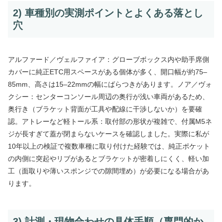
2) 車種別の実測ポイントとよくある落とし
穴
アルファード／ヴェルファイア：グローブボックス内や助手席側
カバーに純正ETC用スペースがある個体が多く、開口幅が約75–
85mm、高さは15–22mmの幅にばらつきがあります。ノア／ヴォ
クシー：センターコンソール周辺の奥行が浅い車両があるため、
奥行き（ブラケット背面が工具や配線に干渉しないか）を要確
認。アトレーなど軽トール系：取付部の形状が複雑で、付属M5ネ
ジが長すぎて蓋が閉まらないケースを確認しました。実際に私が
10年以上の検証で複数車種に取り付けた経験では、純正ポケット
の内側に突起やリブがあるとブラケットが密着しにくく、軽い加
工（面取りや薄いスポンジでの隙間埋め）が必要になる場合があ
ります。
3) 計測・現物合わせの具体手順（専門的か