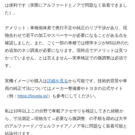
は便利です（実際にアルファードとノアで問題なく装着できまし
た）。
デメリット：車種個体差で奥行不足や純正のリブ干渉があり、現
物合わせで若干の加工やスペーサーが必要になることがある点を
確認しました。また、ごく一部の車種では標準ネジがM5以外のた
め追加のネジ調達が必要になります。現時点でデメリットは見つ
かっていません、とは言えません—実車検証での微調整は必須で
す。
実機イメージや購入は
詳細を見る
から可能です。技術的背景や車
両の純正寸法についてはメーカー整備書やトヨタの公式サイト
（例：
https://toyota.jp/
）も参考にしてください。
私は10年以上この分野で車載アクセサリを検証してきた経験か
ら、寸法測定→現物当て→必要なら微調整、の手順を踏めば大半
のアルファード／ヴェルファイア／ノア等に問題なく装着可能と
結論付けます。