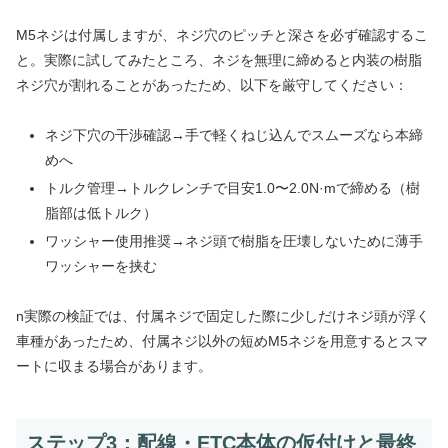
M5ネジは付属しますが、ネジ穴のピッチと深さを必ず確認するこ
と。実際に試してみたところ、ネジを無理に締めると内装の樹脂
ネジ穴が割れることがあったため、以下を厳守してください：
ネジ下穴の干渉確認→手で軽くねじ込んでスムーズなら本締
めへ
トルク管理→トルクレンチで目安1.0〜2.0N·mで締める（樹
脂部は低トルク）
ワッシャー使用推奨→ネジ頭で樹脂を圧壊しないために薄手
ワッシャーを挟む
n実際の検証では、付属ネジで固定した際に少しだけネジ頭が浮く
車種があったため、付属ネジ以外の短めM5ネジを用意するとスマ
ートに収まる場合があります。
ステップ3：配線・ETC本体の仮付けと最終