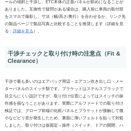
ールの傾斜と干渉し、ETC本体の正面パネルが斜めになることが
ありました。互換性で疑問がある場合は、購入前に車両の取付部
をスマホで撮影し、寸法（幅/高さ/奥行）を合わせるか、リンク先
の製品ページで製品写真と比較することを推奨します（詳細を見
る：
詳細を見る
）。
干渉チェックと取り付け時の注意点（Fit &
Clearance）
干渉で最も多いのはエアバッグ周辺・エアコン吹き出し口・メー
ターパネルのスイッチ類です。ブラケットはステルスブラックで
目立ちにくい設計ですが、取り付け位置によってはスイッチの操
作感を損なうことがあります。実際にアルファードでの取り付け
検証では、グローブ前端の化粧パネルとブラケットが接触して微
小なビビリ音が発生したため、裏面に薄いフェルトを貼って対処
しました。取り付けは仮固定→操作（スイッチ、ドアの開閉、ハ