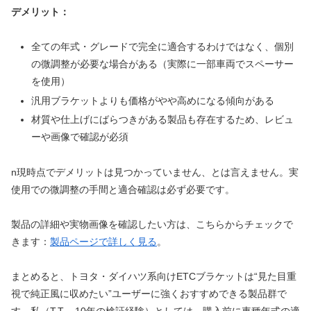
デメリット：
全ての年式・グレードで完全に適合するわけではなく、個別
の微調整が必要な場合がある（実際に一部車両でスペーサー
を使用）
汎用ブラケットよりも価格がやや高めになる傾向がある
材質や仕上げにばらつきがある製品も存在するため、レビュ
ーや画像で確認が必須
n現時点でデメリットは見つかっていません、とは言えません。実
使用での微調整の手間と適合確認は必ず必要です。
製品の詳細や実物画像を確認したい方は、こちらからチェックで
きます：
製品ページで詳しく見る
。
まとめると、トヨタ・ダイハツ系向けETCブラケットは“見た目重
視で純正風に収めたい”ユーザーに強くおすすめできる製品群で
す。私（T.T.、10年の検証経験）としては、購入前に車種年式の適