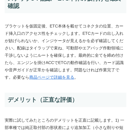
確認
ブラケットを仮固定後、ETC本体を載せてコネクタの位置、カー
ド挿入口のアクセス性をチェックします。ETCカードの出し入れ
が妨げられないか、インジケータが見えるかを必ず確認してくだ
さい。配線はタイラップで束ね、可動部やエアバッグ作動領域に
干渉しないようにルートを確保します。最終的に全てを締め付け
たら、エンジンを掛けACCでETCの動作確認を行い、カード認識
や音声ガイドが正常かを確認します。問題なければ作業完了で
す。必要なら
商品ページで詳細を見る
。
デメリット（正直な評価）
実際に試してみたところのデメリットを正直に記載します。1) 一
部車種では純正取付部の形状差により追加加工（小さな削りや短