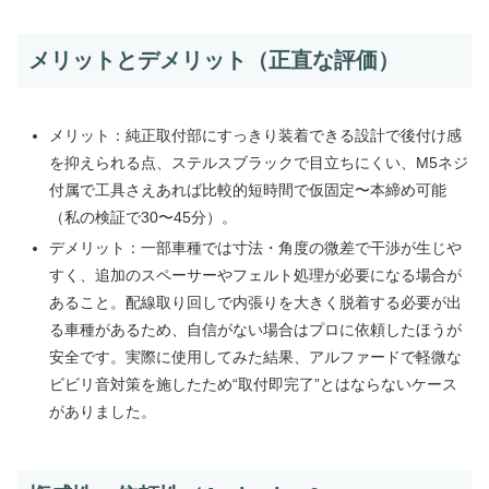
メリットとデメリット（正直な評価）
メリット：純正取付部にすっきり装着できる設計で後付け感
を抑えられる点、ステルスブラックで目立ちにくい、M5ネジ
付属で工具さえあれば比較的短時間で仮固定〜本締め可能
（私の検証で30〜45分）。
デメリット：一部車種では寸法・角度の微差で干渉が生じや
すく、追加のスペーサーやフェルト処理が必要になる場合が
あること。配線取り回しで内張りを大きく脱着する必要が出
る車種があるため、自信がない場合はプロに依頼したほうが
安全です。実際に使用してみた結果、アルファードで軽微な
ビビリ音対策を施したため“取付即完了”とはならないケース
がありました。