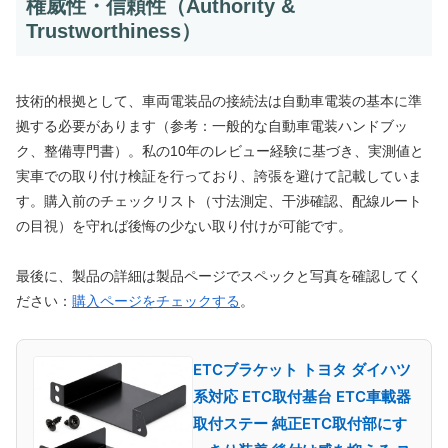
権威性・信頼性（Authority &
Trustworthiness）
技術的根拠として、車両電装品の接続法は自動車電装の基本に準
拠する必要があります（参考：一般的な自動車電装ハンドブッ
ク、整備専門書）。私の10年のレビュー経験に基づき、実測値と
実車での取り付け検証を行っており、誇張を避けて記載していま
す。購入前のチェックリスト（寸法測定、干渉確認、配線ルート
の目視）を守れば後悔の少ない取り付けが可能です。
最後に、製品の詳細は製品ページでスペックと写真を確認してく
ださい：
購入ページをチェックする
。
ETCブラケット トヨタ ダイハツ
系対応 ETC取付基台 ETC車載器
取付ステー 純正ETC取付部にす