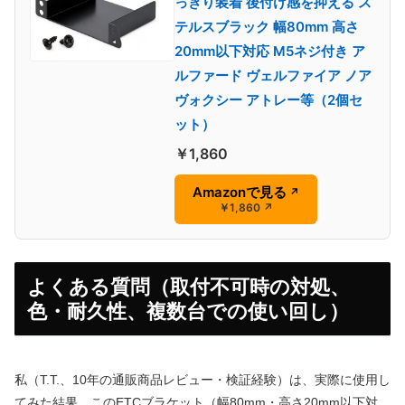
っきり装着 後付け感を抑える ス
テルスブラック 幅80mm 高さ
20mm以下対応 M5ネジ付き ア
ルファード ヴェルファイア ノア
ヴォクシー アトレー等（2個セ
ット）
￥1,860
Amazonで見る
↗
￥1,860
↗
よくある質問（取付不可時の対処、
色・耐久性、複数台での使い回し）
私（T.T.、10年の通販商品レビュー・検証経験）は、実際に使用し
てみた結果、このETCブラケット（幅80mm・高さ20mm以下対