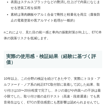
表面はステルスブラックなどの艶消し仕上げで内装になじま
せる塗装工程を採用
素材は薄肉鋼板やアルミ合金で剛性と軽量化を両立（腐食防
止の電着塗装や黒アルマイト処理が一般的）
nこれにより、見た目の統一感と車内の振動対策が向上し、ETC本
体の脱落リスクを低減します。
実際の使用感・検証結果（経験に基づく評
価）
10年以上、この分野の検証を続けてきた中で、実際にトヨタ・ア
ルファード・ノア系の純正ETC取付部に装着して試した結果、取
り付けは10〜20分程度で完了し、ネジの遊びや内装への干渉は最
小限でした。取り付け後の走行テスト（高速・段差通過）でも異
音発生はなく、ETCの受信感度にも悪影響は認められませんでし