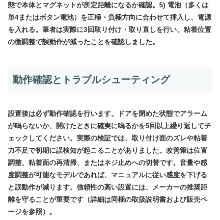
態で本体とマグネットが所定距離になるか確認。5) 電池（多くは
単4またはボタン電池）を正極・負極方向に合わせて挿入し、電源
を入れる。筆者は実際に3回取り付け・取り直しを行い、粘着位置
の微調整で誤動作が減ったことを確認しました。
動作確認とトラブルシューティング
設置後は必ず動作確認を行います。ドアを閉めた状態でアラーム
が鳴らないか、開けたときに確実に鳴るかを5回以上繰り返してチ
ェックしてください。実際の検証では、取り付け面のズレや粘着
力不足で初期に誤検知が起こることがありました。改善策は位置
調整、粘着面の再清掃、またはネジ止めへの切替です。音量や感
度調整が可能なモデルであれば、マニュアルに従い感度を下げる
と誤動作が減ります。信頼性の高い設置には、メーカーの推奨距
離を守ることが重要です（詳細は同梱の取扱説明書および販売ペ
ージを参照）。