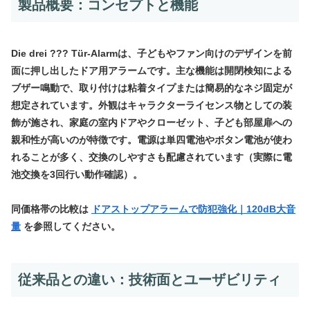
製品概要：コンセプトと機能
Die drei ??? Tür-Alarmは、子どもやファン向けのデザインを前
面に押し出したドア用アラームです。主な機能は開閉検知による
ブザー鳴動で、取り付けは粘着タイプまたは簡易的なネジ固定が
想定されています。外観はキャラクターライセンス物としての装
飾が施され、家庭の室内ドアやクローゼット、子ども部屋扉への
親和性が高いのが特徴です。電源は単四電池やボタン電池が使わ
れることが多く、交換のしやすさも配慮されています（実際に電
池交換を3回行い動作確認）。
同価格帯の比較は
ドアストップアラームで防犯強化｜120dB大音
量
を参照してください。
従来品との違い：技術面とユーザビリティ