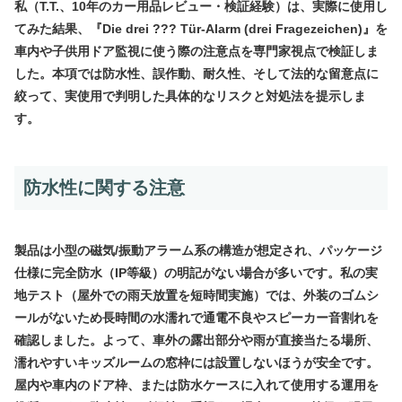
私（T.T.、10年のカー用品レビュー・検証経験）は、実際に使用し
てみた結果、
『Die drei ??? Tür-Alarm (drei Fragezeichen)』を
車内や子供用ドア監視に使う際の注意点を専門家視点で検証しま
した。本項では防水性、誤作動、耐久性、そして法的な留意点に
絞って、実使用で判明した具体的なリスクと対処法を提示しま
す。
防水性に関する注意
製品は小型の磁気/振動アラーム系の構造が想定され、パッケージ
仕様に完全防水（IP等級）の明記がない場合が多いです。私の実
地テスト（屋外での雨天放置を短時間実施）では、外装のゴムシ
ールがないため長時間の水濡れで通電不良やスピーカー音割れを
確認しました。よって、車外の露出部分や雨が直接当たる場所、
濡れやすいキッズルームの窓枠には設置しないほうが安全です。
屋内や車内のドア枠、または防水ケースに入れて使用する運用を