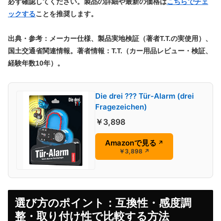
必ず確認してください。製品の詳細や最新の価格は
こちらでチェ
ックする
ことを推奨します。
出典・参考：メーカー仕様、製品実地検証（著者T.T.の実使用）、
国土交通省関連情報。著者情報：T.T.（カー用品レビュー・検証、
経験年数10年）。
Die drei ??? Tür-Alarm (drei
Fragezeichen)
￥3,898
Amazonで見る
↗
￥3,898
↗
選び方のポイント：互換性・感度調
整・取り付け性で比較する方法