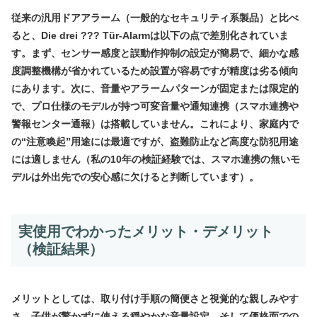
従来の汎用ドアアラーム（一般的なセキュリティ系製品）と比べ
ると、Die drei ??? Tür-Alarmは以下の点で差別化されていま
す。まず、センサー感度と誤動作抑制の設定が簡易で、細かな感
度調整機構が省かれているため設置が容易ですが精度は劣る傾向
にあります。次に、音量やアラームパターンが固定または限定的
で、プロ仕様のモデルが持つ可変音量や通知連携（スマホ連携や
警報センター通報）は搭載していません。これにより、家庭内で
の“注意喚起”用途には最適ですが、盗難防止など高度な防犯用途
には適しません（私の10年の検証経験では、スマホ連携の無いモ
デルは外出先での安心感に欠けると判断しています）。
実使用でわかったメリット・デメリット
（検証結果）
メリットとしては、取り付け手順の簡便さと視覚的な親しみやす
さ、子供が驚かずに使える穏やかな音量設定、そして価格面での