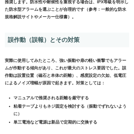
推奨します。防水性や耐候性を重視する場合は、IPX等級を明示し
た防水型アラームを選ぶことが合理的です（参考：一般的な防水
規格解説サイトやメーカー仕様書）。
誤作動（誤報）とその対策
実際に使用してみたところ、強い振動や扉の軽い衝撃でもアラー
ムが作動する傾向があり、これが最大のストレス要因でした。誤
作動は設置位置（磁石と本体の距離）、感度設定の欠如、低電圧
によるノイズ増幅が原因で起きます。対策としては：
マニュアルで推奨される距離を厳守する
粘着テープよりもネジ固定を検討する（振動でずれないよう
に）
単三電池など電源は新品で定期的に交換する