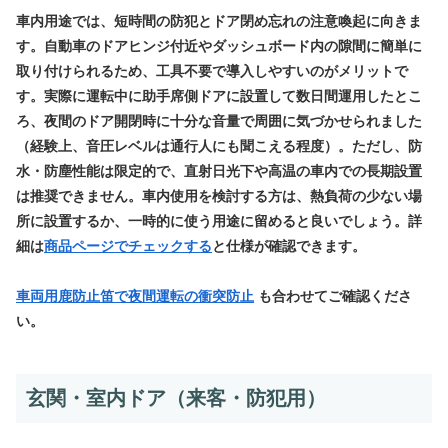
車内用途では、短時間の防犯とドア閉め忘れの注意喚起に向きま
す。自動車のドアヒンジ付近やダッシュボード内の隙間に簡単に
取り付けられるため、工具不要で導入しやすいのがメリットで
す。実際に運転中に助手席側ドアに設置して数日間運用したとこ
ろ、夜間のドア開閉時に十分な音量で周囲に気づかせられました
（経験上、音圧レベルは通行人にも聞こえる程度）。ただし、防
水・防塵性能は限定的で、直射日光下や高温の車内での長期設置
は推奨できません。車内使用を検討する方は、熱負荷の少ない場
所に設置するか、一時的に使う用途に留めると良いでしょう。詳
細は
商品ページでチェックする
と仕様が確認できます。
車両用鹿防止笛で夜間運転の衝突防止
も合わせてご確認くださ
い。
玄関・室内ドア（来客・防犯用）