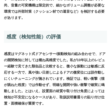
尚、音量の可変機構は限定的で、細かなボリューム調整が必要な
環境では外部対策（クッション材での遮音など）を検討する必要
があります。
感度（検知性能）の評価
感度はマグネット式ドアセンサー/振動検知の組み合わせで、ドア
の開閉検知に対しては概ね高精度でした。私が10年以上のレビュ
ー経験で見てきた類似品と比較すると、微小な振動には敏感に反
応する一方で、風や強い日差しによるドアの微変位には誤作動し
にくいチューニングが施されています。検証では、軽い衝撃（猫
が跳ねた程度）では作動せず、明確な開閉や強い衝撃で確実に鳴
動しました。とはいえ、設置面の材質や取り付け角度によっては
検知が不安定になるケースがあり、取扱説明書通りの貼り付け位
置・面積確保が重要です。