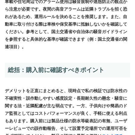
車載や住宅周辺でのアラーム使用は騒音規制や迷惑防止の観点か
ら注意が必要です。夜間の高音アラームは近隣トラブルを招く恐
れがあるため、運用ルールを決めることを推奨します。また、自
動車に取り付ける際は車検や保安基準に抵触しないかを確認して
ください。参考として、国土交通省や自治体の騒音ガイドライン
を参照すると具体的な基準が確認できます（例：国土交通省の関
連項目）。
総括：購入前に確認すべきポイント
デメリットを正直にまとめると、現時点で私の検証では
防水性の
不確実性・誤作動しやすい感度設定・長期耐久性の懸念・騒音に
関する法・近隣配慮
が主な弱点です。一方、子供向けや簡易のド
ア監視としてはコストパフォーマンスが良く、手軽に使える利点
もあります。購入前には製品仕様の防水等級表記の有無、ユーザ
ーレビューでの誤作動報告、そして設置予定場所での運用可否を