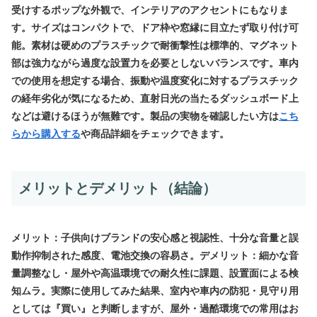
受けするポップな外観で、インテリアのアクセントにもなりま
す。サイズはコンパクトで、ドア枠や窓縁に目立たず取り付け可
能。素材は硬めのプラスチックで耐衝撃性は標準的、マグネット
部は強力ながら過度な設置力を必要としないバランスです。車内
での使用を想定する場合、振動や温度変化に対するプラスチック
の経年劣化が気になるため、直射日光の当たるダッシュボード上
などは避けるほうが無難です。製品の実物を確認したい方は
こち
らから購入する
や商品詳細をチェックできます。
メリットとデメリット（結論）
メリット：子供向けブランドの安心感と視認性、十分な音量と誤
動作抑制された感度、電池交換の容易さ。デメリット：細かな音
量調整なし・屋外や高温環境での耐久性に課題、設置面による検
知ムラ。実際に使用してみた結果、室内や車内の防犯・見守り用
としては『買い』と判断しますが、屋外・過酷環境での常用はお