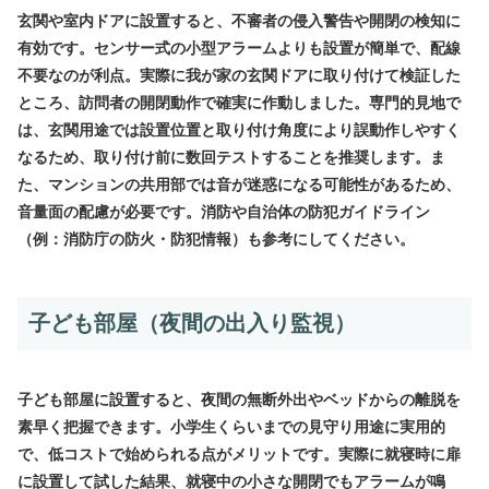
玄関や室内ドアに設置すると、不審者の侵入警告や開閉の検知に
有効です。センサー式の小型アラームよりも設置が簡単で、配線
不要なのが利点。実際に我が家の玄関ドアに取り付けて検証した
ところ、訪問者の開閉動作で確実に作動しました。専門的見地で
は、玄関用途では設置位置と取り付け角度により誤動作しやすく
なるため、取り付け前に数回テストすることを推奨します。ま
た、マンションの共用部では音が迷惑になる可能性があるため、
音量面の配慮が必要です。消防や自治体の防犯ガイドライン
（例：消防庁の防火・防犯情報）も参考にしてください。
子ども部屋（夜間の出入り監視）
子ども部屋に設置すると、夜間の無断外出やベッドからの離脱を
素早く把握できます。小学生くらいまでの見守り用途に実用的
で、低コストで始められる点がメリットです。実際に就寝時に扉
に設置して試した結果、就寝中の小さな開閉でもアラームが鳴