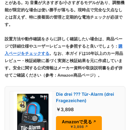
とがある。3) 音量が大きすぎる/小さすぎるモデルがあり、調整機
能が限定的な場合は使い勝手が落ちる。現時点で完全な欠点なし
とは言えず、特に接着面の管理と定期的な電池チェックが必須で
す。
設置方法や動作確認をさらに詳しく確認したい場合は、商品ペー
ジで詳細仕様やユーザーレビューを参照すると良いでしょう：
購
入ページをチェックする
。なお、本ガイドは10年以上のカー用品
レビュー・検証経験に基づく実測と検証結果を元に作成していま
す。安全に関する公式情報はメーカー資料や取扱説明書を必ず併
せてご確認ください（参考：Amazon商品ページ）。
Die drei ??? Tür-Alarm (drei
Fragezeichen)
￥3,898
Amazonで見る
↗
￥3,898
↗