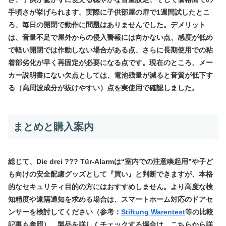
手頃さが挙げられます。実際に子供部屋の扉で1週間試したとこ
ろ、毎日の開閉で動作に問題はありませんでした。デメリット
は、音量不足で屋外からの侵入警報には向かない点、感度が低め
で軽い開閉では作動しない場合がある点、さらに長期使用での粘
着部劣化が早く再固定が必要になる点です。現在のところ、メー
カー説明書にない欠点としては、電池残量が減ると音質が低下す
る（高周波成分が抜けやすい）点を実使用で確認しました。
まとめと購入案内
総じて、Die drei ??? Tür-Alarmは“室内での注意喚起用”や子ど
も向けの安全配慮グッズとして『買い』と判断できますが、本格
的なセキュリティ目的の方にはおすすめしません。より高度な検
知精度や遠隔通知を求める場合は、スマートホーム対応のドアセ
ンサーを検討してください（参考：
Stiftung Warentest
等の比較
記事も参照）。製品を詳しくチェックする場合は、こちらから詳