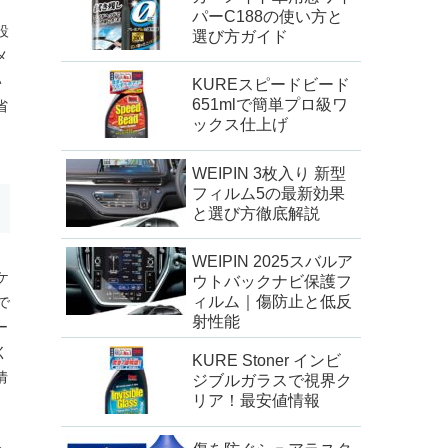
パーC188の使い方と
設
選び方ガイド
メ
い
KUREスピードビード
651mlで簡単プロ級ワ
省
ックス仕上げ
WEIPIN 3枚入り 新型
フィルム5の最新効果
と選び方徹底解説
WEIPIN 2025スバルア
ケ
ウトバックナビ保護フ
ィルム｜傷防止と低反
で
射性能
ー
く
KURE Stoner インビ
情
ジブルガラスで視界ク
リア！最安値情報