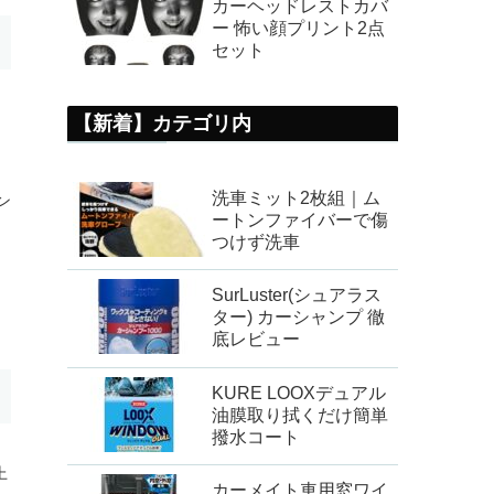
カーヘッドレストカバ
ー 怖い顔プリント2点
セット
【新着】カテゴリ内
洗車ミット2枚組｜ム
ン
ートンファイバーで傷
つけず洗車
SurLuster(シュアラス
ター) カーシャンプ 徹
底レビュー
KURE LOOXデュアル
油膜取り拭くだけ簡単
撥水コート
上
カーメイト車用窓ワイ