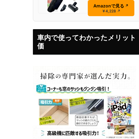
Amazonで見る
↗
￥4,228
↗
車内で使ってわかったメリット：
価