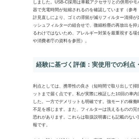
しました。USB-C採用は車載アクセサリとの併用や
器で充電時間が短縮されるのを確認しています（参考：USB
計見直しにより、ゴミの滞留が減りフィルター清掃が
ッシュフィルターの組合せで、微細粉塵の再放出を抑え
るわけではないため、アレルギー対策を最重視する場
や消費者庁の資料を参照）。
経験に基づく評価：実使用での利点
利点としては、携帯性の良さ（短時間で取り出して掃除
ットまで届く点です。私が実際に検証した10回の車
した。一方でデメリットも明確です。強モードの稼働
不足を感じます。また、フィルターは洗えるものの完
恐れがあります。これらは取扱説明書にも記載のない
報です。