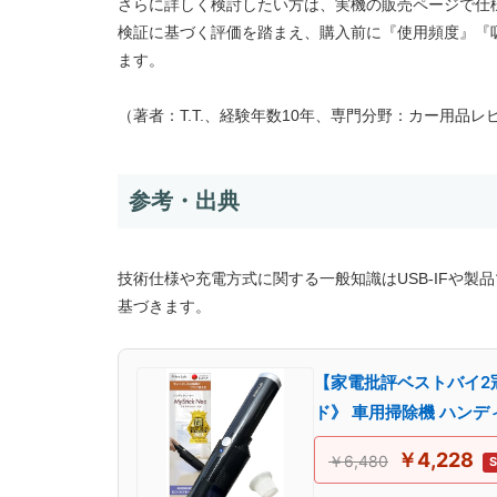
さらに詳しく検討したい方は、実機の販売ページで仕
検証に基づく評価を踏まえ、購入前に『使用頻度』『
ます。
（著者：T.T.、経験年数10年、専門分野：カー用品レ
参考・出典
技術仕様や充電方式に関する一般知識はUSB-IFや
基づきます。
【家電批評ベストバイ2冠
ド》 車用掃除機 ハンディ 掃
￥4,228
￥6,480
S