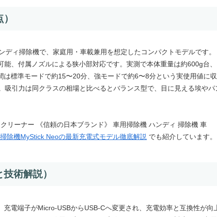
点）
-C充電式のハンディ掃除機で、家庭用・車載兼用を想定したコンパクトモデルです。
可能、付属ノズルによる狭小部対応です。実測で本体重量は約600g台、
は標準モードで約15〜20分、強モードで約6〜8分という実使用値に収
）。吸引力は同クラスの相場と比べるとバランス型で、目に見える埃やパ
ンディクリーナー 《信頼の日本ブランド》 車用掃除機 ハンディ 掃除機 車
掃除機MyStick Neoの最新充電式モデル徹底解説
でも紹介しています。
と技術解説）
端子がMicro-USBからUSB-Cへ変更され、充電効率と互換性が向