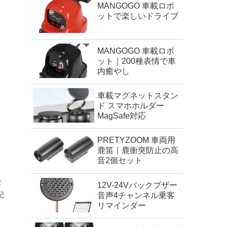
MANGOGO 車載ロボ
ットで楽しいドライブ
MANGOGO 車載ロボ
ット｜200種表情で車
内癒やし
車載マグネットスタン
ド スマホホルダー
MagSafe対応
PRETYZOOM 車両用
鹿笛｜鹿衝突防止の高
音2個セット
な
12V-24Vバックブザー
記
音声4チャンネル乗客
リマインダー