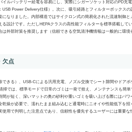
モバイルバッテリー給電を容易にし、実際にシガーソケット対応のPD充電
 Power Delivery仕様）。次に、吸引経路とフィルターボックスの
楽になりました。内部構造ではサイクロン式の簡易化された流速制御と
る設計です。ただしHEPAクラスの高性能フィルターを標準搭載して
合は外部対策を推奨します（信頼できる空気清浄機情報は一般的に環境
・欠点
できる）、USB-Cによる汎用充電、ノズル交換でシート隙間やドアポ
内清掃では、標準モードで日常のゴミは一発で拾え、メンテナンスも簡単
時間が短く、深いマットの奥の砂利や重いゴミを吸い上げる際にはパワ
全乾燥が必要で、濡れたまま組み込むと通電時にニオイや性能低下を招
実使用で判明した注意点であり、信頼性を優先するユーザーには重要な