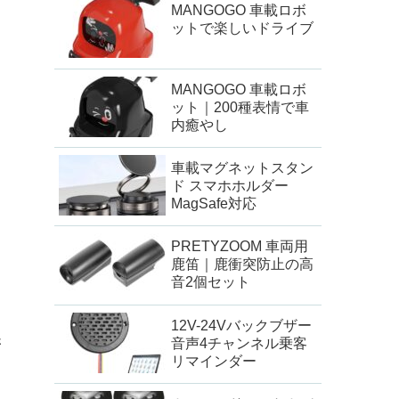
MANGOGO 車載ロボ
ットで楽しいドライブ
MANGOGO 車載ロボ
ット｜200種表情で車
内癒やし
車載マグネットスタン
ド スマホホルダー
MagSafe対応
PRETYZOOM 車両用
鹿笛｜鹿衝突防止の高
音2個セット
12V-24Vバックブザー
さ
音声4チャンネル乗客
リマインダー