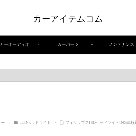
カーアイテムコム
カーオーディオ
カーパーツ
メンテナンス
カー
LEDヘッドライト
フィリップスHIDヘッドライトD4S車検対