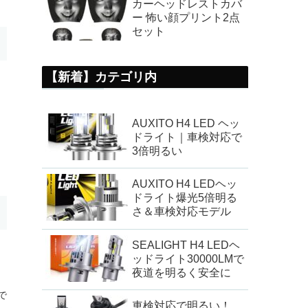
カーヘッドレストカバ
ー 怖い顔プリント2点
セット
【新着】カテゴリ内
り
AUXITO H4 LED ヘッ
ドライト｜車検対応で
3倍明るい
AUXITO H4 LEDヘッ
ドライト爆光5倍明る
さ＆車検対応モデル
SEALIGHT H4 LEDヘ
ッドライト30000LMで
夜道を明るく安全に
で
車検対応で明るい！