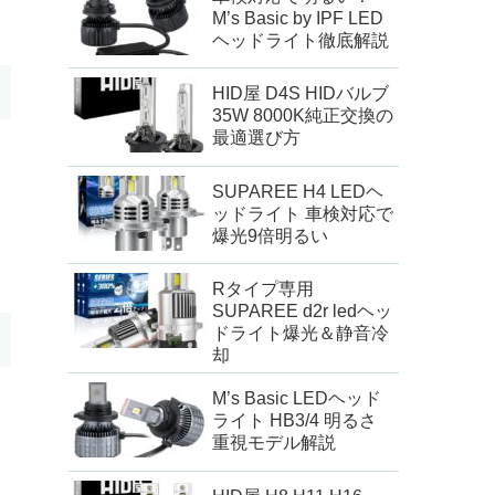
M’s Basic by IPF LED
ヘッドライト徹底解説
HID屋 D4S HIDバルブ
35W 8000K純正交換の
最適選び方
SUPAREE H4 LEDヘ
ッドライト 車検対応で
爆光9倍明るい
Rタイプ専用
SUPAREE d2r ledヘッ
ドライト爆光＆静音冷
却
M’s Basic LEDヘッド
ライト HB3/4 明るさ
重視モデル解説