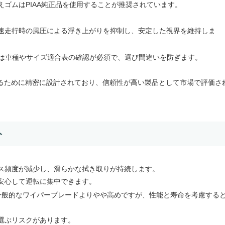
えゴムはPIAA純正品を使用することが推奨されています。
速走行時の風圧による浮き上がりを抑制し、安定した視界を維持しま
は車種やサイズ適合表の確認が必須で、選び間違いを防ぎます。
るために精密に設計されており、信頼性が高い製品として市場で評価さ
ト
ス頻度が減少し、滑らかな拭き取りが持続します。
安心して運転に集中できます。
と一般的なワイパーブレードよりやや高めですが、性能と寿命を考慮する
選ぶリスクがあります。