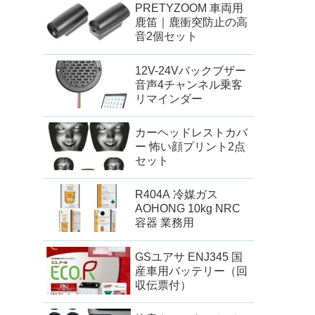
PRETYZOOM 車両用
鹿笛｜鹿衝突防止の高
音2個セット
12V-24Vバックブザー
音声4チャンネル乗客
リマインダー
カーヘッドレストカバ
ー 怖い顔プリント2点
セット
R404A 冷媒ガス
AOHONG 10kg NRC
容器 業務用
GSユアサ ENJ345 国
産車用バッテリー（回
収伝票付）