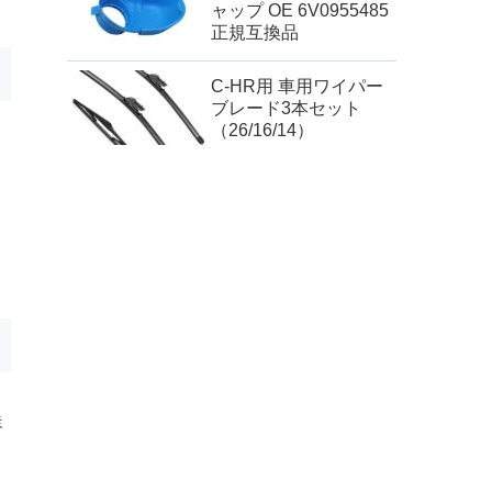
ャップ OE 6V0955485
正規互換品
C-HR用 車用ワイパー
ブレード3本セット
（26/16/14）
走