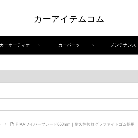
カーアイテムコム
カーオーディオ
カーパーツ
メンテナンス
ー
PIAAワイパーブレード650mm｜耐久性抜群グラファイトゴム採用