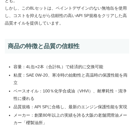
とも。
しかし、この8Lセットは、ペイントデザインのない無地缶を使用
し、コストを抑えながら信頼性の高い
API SP規格
をクリアした高
品質オイルを提供しています。
商品の特徴と品質の信頼性
容量：4L缶×2本（合計8L）で経済的に交換可能
粘度：SAE 0W-20、寒冷時の始動性と高温時の保護性能を両
立
ベースオイル：100％化学合成油（VHVI）、耐摩耗性・清浄
性に優れる
品質規格：API SPに合格し、最新のエンジン保護性能を実現
メーカー：創業80年以上の実績を誇る大阪の老舗潤滑油メー
カー「櫻製油所」