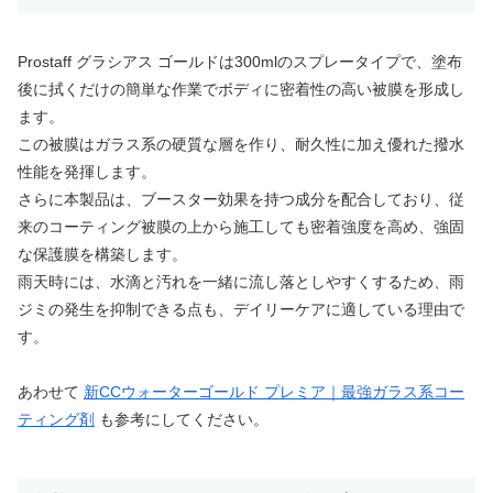
Prostaff グラシアス ゴールドは300mlのスプレータイプで、塗布
後に拭くだけの簡単な作業でボディに密着性の高い被膜を形成し
ます。
この被膜はガラス系の硬質な層を作り、耐久性に加え優れた撥水
性能を発揮します。
さらに本製品は、ブースター効果を持つ成分を配合しており、従
来のコーティング被膜の上から施工しても密着強度を高め、強固
な保護膜を構築します。
雨天時には、水滴と汚れを一緒に流し落としやすくするため、雨
ジミの発生を抑制できる点も、デイリーケアに適している理由で
す。
あわせて
新CCウォーターゴールド プレミア｜最強ガラス系コー
ティング剤
も参考にしてください。