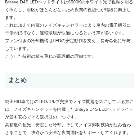
Briteye D4S LEDヘッドライトは6500Kのホワイト光で視界を明る
く照らし、暗区がほとんどないため夜間の視認性が格段に向上し
ます。
これに加えて内蔵のノイズキャンセラーにより車内の電子機器に
干渉がほぼなく、運転環境が快適になるという声が多いです。
ファン付きの冷却機構はLEDの安定動作を支え、長寿命化に寄与
しています。
こうした技術の積み重ねが高評価の理由です。
まとめ
純正HID車向けのLEDバルブ交換でノイズ問題を気にしている方に
は、ノイズキャンセラーを内蔵したBriteye D4S LEDヘッドライト
が最も安心できる選択肢の一つです。
高精度の配光、安定した冷却、そしてノイズ抑制技術が組み合わ
さることで、快適かつ安全な夜間運転をサポートしてくれます。