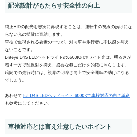
配光設計がもたらす安全性の向上
純正HIDの配光を忠実に再現することは、運転中の視線の妨げにな
らない光の拡散に直結します。
車検で重視される要素の一つが、対向車や歩行者に不快感を与え
ないことです。
Briteye D4S LEDヘッドライトの6500Kのホワイト光は、明るさが
増す一方で乱反射を抑え、必要な範囲だけを的確に照らします。
暗闇での走行時には、視界の明瞭さ向上で安全運転の助けになる
でしょう。
あわせて
fcl. D4S LEDヘッドライト 6000Kで車検対応の白さ革命
も参考にしてください。
車検対応とは言え注意したいポイント