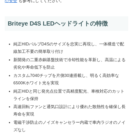
心安全
も参考にしてください。
Briteye D4S LEDヘッドライトの特徴
純正HIDバルブD4Sのサイズを忠実に再現し、一体構造で配
線加工不要の簡単取り付け
新開発の二重赤銅基盤技術で冷却性能を革新し、高温による
劣化や寿命低下を防止
カスタム7040チップを片側30連搭載し、明るく高効率な
6500Kホワイト光を実現
純正HIDと同じ発光点位置で高精度配光、車検対応のカット
ラインを保持
高速回転ファンと通気口設計により優れた散熱性を確保し長
寿命を実現
電磁干渉防止のノイズキャンセラー内蔵で車内ラジオのノイ
ズなし