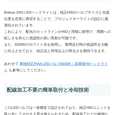
Briteye D4S LEDヘッドライトは、純正HIDのバルブサイズと光源
位置を忠実に再現することで、プロジェクターライトの設計に最
適化されています。
これにより、配光のカットラインがHIDと同様に鮮明で、周囲への
眩しさを抑えた視認性の高い照射が可能です。
また、6500Kのホワイト光を採用し、夜間走行時の視認性を大幅
に向上させており、純正品と同等以上の明るさを期待できます。
あわせて
車検対応PIAA LEDバルブ6600K｜高輝度H4ヘッドライ
ト
も参考にしてください。
配線加工不要の簡単取付と冷却技術
このLEDバルブは一体構造で設計されており、純正HIDユニットを
取り外してそのまま置き換えられるため、配線加工などの複雑な