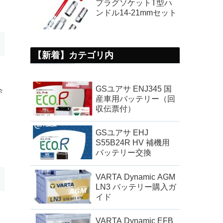
プラグソケットT型ハ
ンドル14-21mmセット
【新着】カテゴリ内
GSユアサ ENJ345 国
々
産車用バッテリー（回
収伝票付）
GSユアサ EHJ
S55B24R HV 補機用
バッテリー交換
VARTA Dynamic AGM
LN3 バッテリー購入ガ
イド
VARTA Dynamic EFB