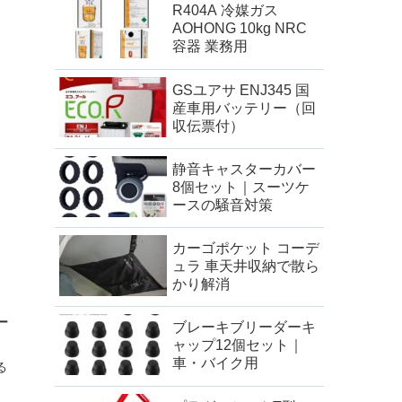
R404A 冷媒ガス
AOHONG 10kg NRC
容器 業務用
GSユアサ ENJ345 国
産車用バッテリー（回
収伝票付）
静音キャスターカバー
8個セット｜スーツケ
ースの騒音対策
カーゴポケット コーデ
ュラ 車天井収納で散ら
かり解消
ー
ブレーキブリーダーキ
ャップ12個セット｜
車・バイク用
る