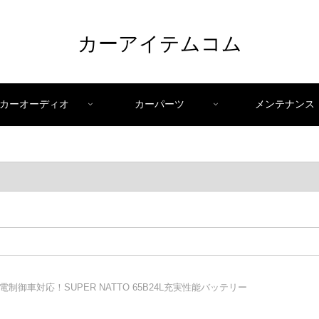
カーアイテムコム
カーオーディオ
カーパーツ
メンテナンス
電制御車対応！SUPER NATTO 65B24L充実性能バッテリー