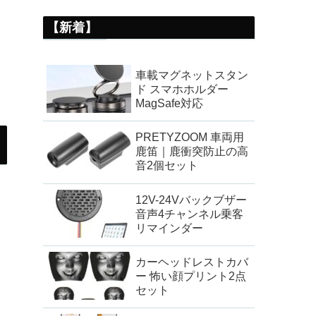
【新着】
車載マグネットスタン
ド スマホホルダー
MagSafe対応
PRETYZOOM 車両用
鹿笛｜鹿衝突防止の高
音2個セット
12V-24Vバックブザー
音声4チャンネル乗客
リマインダー
カーヘッドレストカバ
ー 怖い顔プリント2点
セット