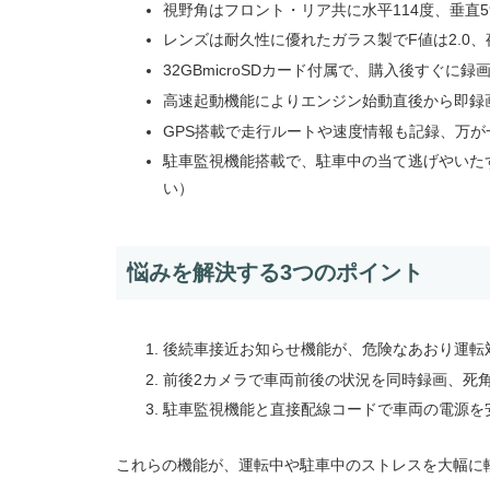
視野角はフロント・リア共に水平114度、垂直5
レンズは耐久性に優れたガラス製でF値は2.0
32GBmicroSDカード付属で、購入後すぐに録
高速起動機能によりエンジン始動直後から即録
GPS搭載で走行ルートや速度情報も記録、万
駐車監視機能搭載で、駐車中の当て逃げやいたず
い）
悩みを解決する3つのポイント
後続車接近お知らせ機能が、危険なあおり運転
前後2カメラで車両前後の状況を同時録画、死
駐車監視機能と直接配線コードで車両の電源を
これらの機能が、運転中や駐車中のストレスを大幅に