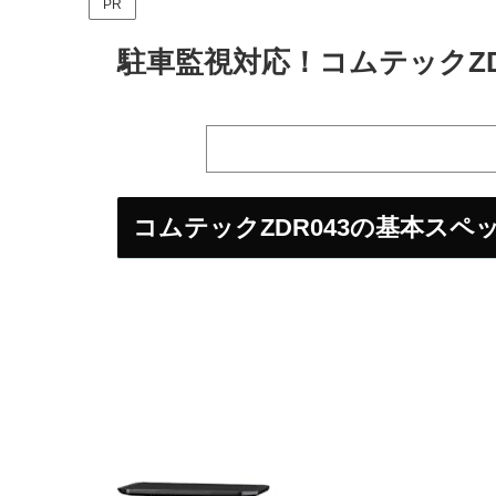
PR
駐車監視対応！コムテックZD
コムテックZDR043の基本スペ