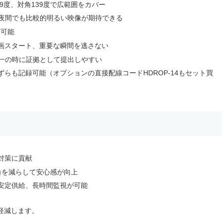
9度、対角139度で広範囲をカバー
、夜間でも比較的明るい映像が期待できる
画可能
画スタート、重要な瞬間を逃さない
が一の時に証拠として提出しやすい
らも記録可能（オプションの直接配線コードHDROP-14もセット買
対策に貢献
角を減らして安心感が向上
安定供給、長時間監視が可能
軽減します。