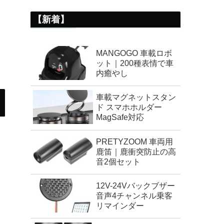
【新着】
MANGOGO 車載ロボ
ット｜200種表情で車
内癒やし
車載マグネットスタン
ド スマホホルダー
MagSafe対応
PRETYZOOM 車両用
鹿笛｜鹿衝突防止の高
音2個セット
12V-24Vバックブザー
音声4チャンネル乗客
リマインダー