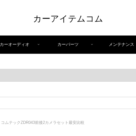
カーアイテムコム
カーオーディオ
カーパーツ
メンテナンス
コムテックZDR043前後2カメラセット最安比較