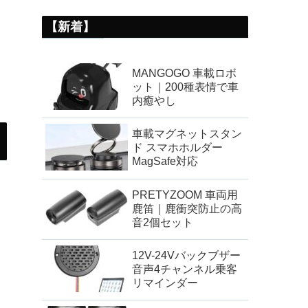
【新着】
MANGOGO 車載ロボ
ット｜200種表情で車
内癒やし
車載マグネットスタン
ド スマホホルダー
MagSafe対応
PRETYZOOM 車両用
鹿笛｜鹿衝突防止の高
音2個セット
12V-24Vバックブザー
音声4チャンネル乗客
リマインダー