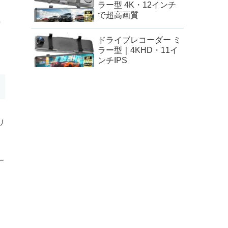
ラー型 4K・12インチ
で超高画質
を
ドライブレコーダー ミ
ラー型｜4KHD・11イ
ンチIPS
リ
ー