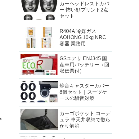
カーヘッドレストカバ
ー 怖い顔プリント2点
セット
R404A 冷媒ガス
AOHONG 10kg NRC
容器 業務用
GSユアサ ENJ345 国
産車用バッテリー（回
収伝票付）
静音キャスターカバー
8個セット｜スーツケ
ースの騒音対策
カーゴポケット コーデ
さ
ュラ 車天井収納で散ら
かり解消