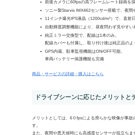
前後カメラに60fpsの高フレームレート録画
ソニー製Starvis IMX462センサー搭載で
11インチ爆光IPS液晶（1200cd/m²）で、
自動輝度調整機能により、昼夜問わず見やすい
純正ミラー交換型で、配線は1本のみ。
配線カバーも付属し、取り付け後は純正品のよ
GPS内蔵、駐車監視機能はON/OFF可能。
車両バッテリー保護機能も完備
商品・サービスの詳細・購入はこちら
ドライブシーンに応じたメリットと
メリットとしては、6０fpsによる滑らかな映像が事
す。
また、夜間や悪天候時にも高感度センサーが役立ちま