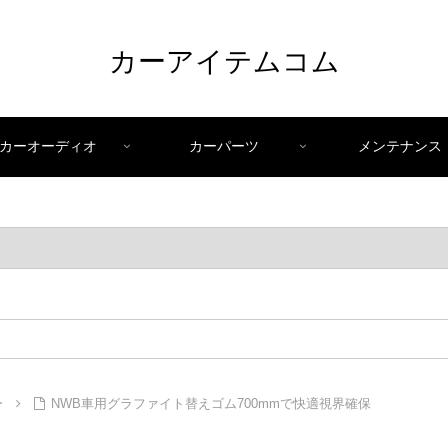
カーアイテムコム
カーオーディオ
カーパーツ
メンテナンス
ー
NWB車用グラファイト替えゴム700mmで快適視界確保