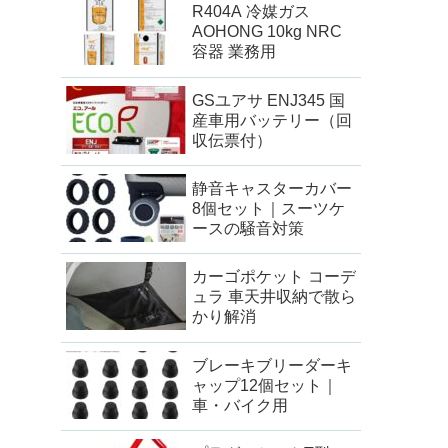
R404A 冷媒ガス
AOHONG 10kg NRC
容器 業務用
GSユアサ ENJ345 国
産車用バッテリー（回
収伝票付）
静音キャスターカバー
8個セット｜スーツケ
ースの騒音対策
カーゴポケット コーデ
ュラ 車天井収納で散ら
かり解消
ブレーキブリーダーキ
ャップ12個セット｜
車・バイク用