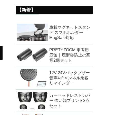
【新着】
車載マグネットスタン
ド スマホホルダー
MagSafe対応
PRETYZOOM 車両用
鹿笛｜鹿衝突防止の高
音2個セット
12V-24Vバックブザー
音声4チャンネル乗客
リマインダー
カーヘッドレストカバ
ー 怖い顔プリント2点
セット