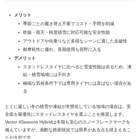
メリット
季節ごとの履き替え不要でコスト・手間を削減
乾燥・雨天・軽度積雪に対応可能な安全性能
アウトドアや街乗りなど多様なシーンに適した走破性
耐摩耗性に優れ、長期使用も視野に入る
デメリット
スタッドレスタイヤに比べると雪道性能は劣るため、凍
結・積雪地域には不向き
極端な気候条件下では専用タイヤには及ばない場合があ
る
とくに厳しい冬の積雪や凍結が常態化している地域の場合は、安
全面を最優先にスタッドレスタイヤを選ぶことを推奨します。
Vector 4Seasons Hybridは冬期も安心のスノーフレークマークを
備えていますが、過酷な路面状況では限界がある点を踏まえるこ
とが大切です。