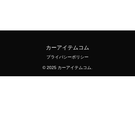
電、吸盤で穴あけ不要、防水仕様で簡単
設置と視認性向上を実現。購入は商品ペ
ージで詳細確認＆今すぐチェック。
カーアイテムコム
プライバシーポリシー
© 2025 カーアイテムコム.