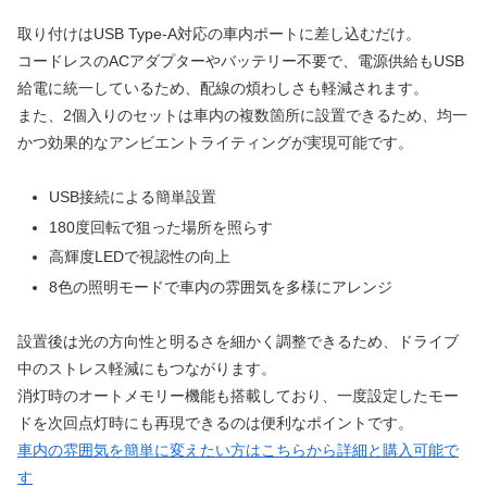
取り付けはUSB Type-A対応の車内ポートに差し込むだけ。
コードレスのACアダプターやバッテリー不要で、電源供給もUSB
給電に統一しているため、配線の煩わしさも軽減されます。
また、2個入りのセットは車内の複数箇所に設置できるため、均一
かつ効果的なアンビエントライティングが実現可能です。
USB接続による簡単設置
180度回転で狙った場所を照らす
高輝度LEDで視認性の向上
8色の照明モードで車内の雰囲気を多様にアレンジ
設置後は光の方向性と明るさを細かく調整できるため、ドライブ
中のストレス軽減にもつながります。
消灯時のオートメモリー機能も搭載しており、一度設定したモー
ドを次回点灯時にも再現できるのは便利なポイントです。
車内の雰囲気を簡単に変えたい方はこちらから詳細と購入可能で
す