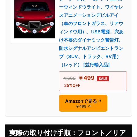
ーウィンドウライト、ワイヤレ
スアニメーションデビルアイ
（車のフロントガラス、リアウ
ィンドウ用）、USB電源、穴あ
け不要のダイナミック警告灯、
防水シグナルアンビエントラン
プ（SUV、トラック、RV用）
（レッド） [並行輸入品]
￥499
￥665
SALE
25%OFF
Amazonで見る
↗
￥499
↗
実際の取り付け手順：フロント／リア