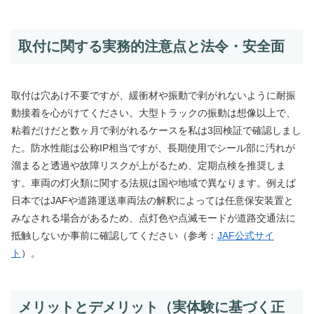
取付に関する実務的注意点と法令・安全面
取付は穴あけ不要ですが、緩衝材や振動で剥がれないように耐振
動接着を心がけてください。大型トラックの振動は想像以上で、
粘着だけだと数ヶ月で剥がれるケースを私は3回検証で確認しまし
た。防水性能は公称IP相当ですが、長期使用でシール部に汚れが
溜まると透過や故障リスクが上がるため、定期点検を推奨しま
す。車両の灯火類に関する法規は国や地域で異なります。例えば
日本ではJAFや道路運送車両法の解釈によっては任意保安装置と
みなされる場合があるため、点灯色や点滅モードが道路交通法に
抵触しないか事前に確認してください（参考：
JAF公式サイ
ト
）。
メリットとデメリット（実体験に基づく正