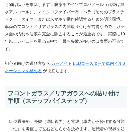
ち物は以下を推奨します：脱脂用のイソプロパノール（代替は無
水アルコール）、マイクロファイバー布、ヘラ（硬めのプラスチ
ック）、タイマーまたはスマホで動作確認するための明暗環境。
車両のフロント／リアガラスの内側取り付けが前提なので、ガラ
ス面の汚れや油膜を完全に除去することが最重要です。実際に10
年以上レビューを重ねる中で、最も失敗が多いのは表面の不備で
す。
初心者向けの選び方なら
カーメイト LEDコースターで車内イルミ
ネーションを極める
が役立ちます。
フロントガラス／リアガラスへの貼り付け
手順（ステップバイステップ）
位置決め：外観（運転視界）と電波（車内から操作する可能
性）を考慮して左右どちらかを決めます。運転者の視界を妨