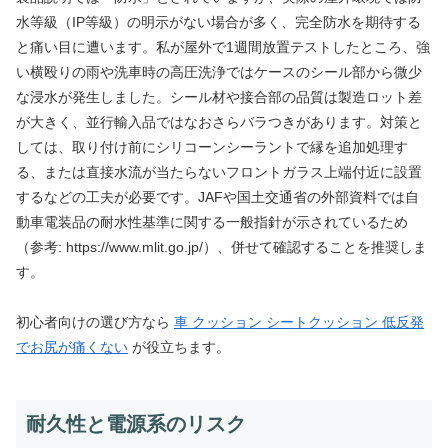
水等級（IP等級）の明示がない場合が多く、完全防水を期待する
と痛い目に遭います。私が屋外で1週間放置テストしたところ、強
い横殴りの雨や洗車時の高圧洗浄ではケースのシール部から微少
な浸水が発生しました。シール材や接合部の品質は製造ロット差
が大きく、並行輸入品ではなおさらバラつきがあります。対策と
しては、取り付け前にシリコーンシーラントで縁を追加処理す
る、または直接水流が当たらないフロントガラス上端付近に設置
するなどの工夫が必要です。JAFや国土交通省の外部資料では自
動車電装品の耐水性基準に関する一般指針が示されているため
（参考: https://www.mlit.go.jp/）、併せて確認することを推奨しま
す。
初心者向けの選び方なら
車 クッション シートクッション 低反発
でお尻が痛くない
が役立ちます。
耐久性と電源系のリスク