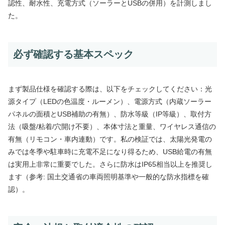
認性、耐水性、充電方式（ソーラーとUSBの併用）を計測しまし
た。
必ず確認する基本スペック
まず製品仕様を確認する際は、以下をチェックしてください：光
源タイプ（LEDの色温度・ルーメン）、電源方式（内蔵ソーラー
パネルの面積とUSB補助の有無）、防水等級（IP等級）、取付方
法（吸盤/粘着/穴開け不要）、本体寸法と重量、ワイヤレス通信の
有無（リモコン・車内連動）です。私の検証では、太陽光発電の
みでは冬季や駐車時に充電不足になり得るため、USB給電の有無
は実用上非常に重要でした。さらに防水はIP65相当以上を推奨し
ます（参考: 国土交通省の車両照明基準や一般的な防水指標を確
認）。