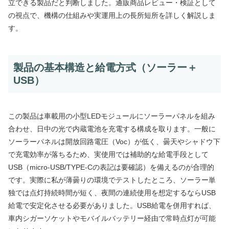
立できる製品だと判断しました。通販商品レビュー・検証として
の視点で、機構の仕組みや実運用上の長所短所を詳しく解説しま
す。
製品の基本構造と給電方式（ソーラー＋
USB）
この製品は車載用の小型LEDモジュールにソーラーパネルを組み
合わせ、日中の光で内蔵電池を充電する構成を取ります。一般に
ソーラーパネルは開放回路電圧（Voc）が低く、曇天やシャドウ下
で充電効率が落ちるため、実使用では補助的な給電手段として
USB（micro-USB/TYPE-Cの表記は要確認）を備えるのが合理的
です。実際に私が薄曇りの環境でテストしたところ、ソーラー単
独では点灯持続時間が短く、夜間の連続使用を想定するならUSB
給電で安定化させる必要がありました。USB給電を併用すれば、
車内シガーソケットやモバイルバッテリー経由で常時点灯が可能