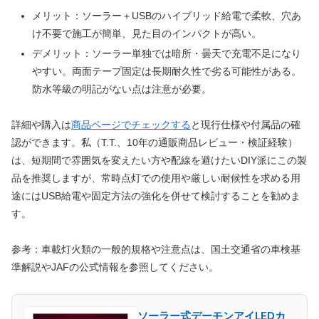
メリット：ソーラー＋USBのハイブリッド給電で柔軟、穴あ
け不要で施工が簡単、見た目のインパクトが高い。
デメリット：ソーラー単独では暗所・曇天で充電不足になり
やすい。両面テープ固定は長期耐久性で劣る可能性がある。
防水等級の明記がない点は注意が必要。
詳細や購入は
商品ページでチェックする
と現行仕様や付属品の確
認ができます。私（T.T.、10年の通販商品レビュー・検証経験）
は、短期間で雰囲気を変えたい方や配線を避けたいDIY派にこの製
品を推奨しますが、常時点灯での使用や厳しい耐候性を求める用
途にはUSB給電や固定方法の強化を併せて検討することを勧めま
す。
参考：車載灯火類の一般的規格や注意点は、国土交通省の車検基
準解説やJAFの公式情報を参照してください。
ソーラー式デーモンアイLEDカ