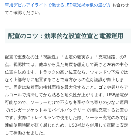
車用デビルアイライトで魅せるLED電光掲示板の選び方
も合わせ
てご確認ください。
配置のコツ：効果的な設置位置と電源運用
配置で重要なのは「視認性」「固定の確実さ」「充電経路」の3
点。視認性では、他車から見た角度を想定して高さと左右の中心
位置を決めます。トラックの高い位置なら、ウィンドウ下端では
なく上部寄りに配置することで遠方からの点灯認識が向上しま
す。固定は粘着面の接触面積を最大化すること。ゴミや曇りをア
ルコールで清掃してから貼ると耐久性が上がります。USB給電が
可能なので、ソーラーだけで不安な冬季や立ち寄りの少ない運用
ではシガーソケットやモバイルバッテリーで補助充電すると安心
です。実際にトレイルランで使用した際、ソーラー充電のみでは
連続使用時間が短く感じたため、USB補助を併用して夜間に安定
して稼働させました。