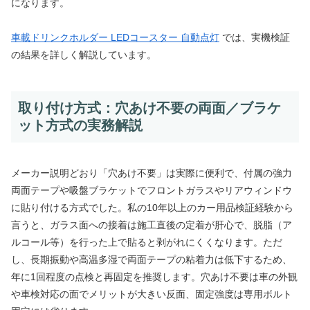
になります。
車載ドリンクホルダー LEDコースター 自動点灯
では、実機検証
の結果を詳しく解説しています。
取り付け方式：穴あけ不要の両面／ブラケ
ット方式の実務解説
メーカー説明どおり「穴あけ不要」は実際に便利で、付属の強力
両面テープや吸盤ブラケットでフロントガラスやリアウィンドウ
に貼り付ける方式でした。私の10年以上のカー用品検証経験から
言うと、ガラス面への接着は施工直後の定着が肝心で、脱脂（ア
ルコール等）を行った上で貼ると剥がれにくくなります。ただ
し、長期振動や高温多湿で両面テープの粘着力は低下するため、
年に1回程度の点検と再固定を推奨します。穴あけ不要は車の外観
や車検対応の面でメリットが大きい反面、固定強度は専用ボルト