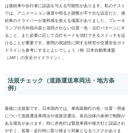
は後続車や歩行者に誤認を与える可能性があります。私のテスト
では、アニメーション速度や明るさ調整が不十分な設定だと、後
続車のドライバーが違和感を覚える場面がありました。ブレーキ
ランプや方向指示器と混同されない位置・色・点灯パターンにす
ること、また必要に応じて点灯モードを消灯できるスイッチを設
けることが重要です。夜間の視認性に関する研究や交通安全ガイ
ドラインも参考にするとよいでしょう（例: 日本自動車連盟
（JAF）の安全ガイドライン）。
法規チェック（道路運送車両法・地方条
例）
最後に法規面です。日本国内では、車両装飾灯の色・位置・用途
について道路運送車両法や道路交通法、各自治体の条例で制限が
ある場合があります。特に赤色灯は緊急車両や後方灯と誤認され
やすく、装着・走行時に取り締まり対象となるリスクがありま