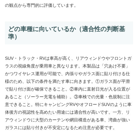
の観点から専門的に評価しています。
どの車種に向いているか（適合性の判断基
準）
SUV・トラック・RVは車高が高く、リアウィンドウやフロントガ
ラスの視線角度が乗用車と異なります。本製品は「穴あけ不要」
かつワイヤレス運用が可能で、内張りやガラス面に貼り付ける仕
様のため、以下の条件を満たす車に向きます。①ガラス面が平滑
で貼り付け面が確保できること。②車内に直射日光が入る位置が
あること（ソーラー充電を補助）。③車検での光量・色規制に注
意できること。特にキャンピングRVやオフロードSUVのように車
体後方の視認性を高めたい用途には適合性が高いです。一方、リ
アウィンドウに大型のカーテンや網目構造がある車、湾曲が強い
ガラスには貼り付きが不安定になるため注意が必要です。