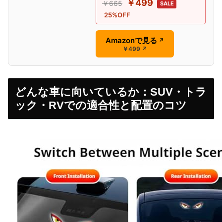
￥499
￥665
SALE
25%OFF
Amazonで見る
↗
￥499
↗
どんな車に向いているか：SUV・トラ
ック・RVでの適合性と配置のコツ