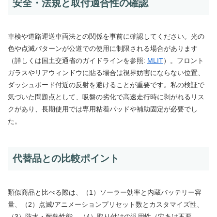
安全・法規と取付適合性の確認
車検や道路運送車両法との関係を事前に確認してください。光の
色や点滅パターンが公道での使用に制限される場合があります
（詳しくは国土交通省のガイドラインを参照:
MLIT
）。フロント
ガラスやリアウィンドウに貼る場合は視界妨害にならない位置、
ダッシュボード付近の反射を避けることが重要です。私の検証で
気づいた問題点として、吸盤の劣化で高速走行時に剥がれるリス
クがあり、長期使用では専用粘着パッドや補助固定が必要でし
た。
代替品との比較ポイント
類似商品と比べる際は、（1）ソーラー効率と内蔵バッテリー容
量、（2）点滅/アニメーションプリセット数とカスタマイズ性、
（3）防水・耐熱性能、（4）取り付けの汎用性（穴あけ不要