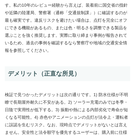
す。私の10年のレビュー経験から言えば、装着前に国交省の指針
や近隣の陸運局、警察署（通称「交通規制課」）に確認するのが
最も確実です。違反リスクを避けたい場合は、点灯を完全にオフ
にできる機能があるもの、または色・明るさを調整できる製品を
選ぶことを強く推奨します。実際に取り締まり事例が報告されて
いるため、過去の事例を確認するなら警察庁や地域の交通安全情
報を参照してください。
デメリット（正直な所見）
検証で見つかったデメリットは次の通りです。1) 防水仕様が不明
瞭で長期屋外耐久に不安がある。2) ソーラー充電のみでは冬季・
日陰で実用性が低下する。3) 振動や熱による内部劣化で寿命が短
くなる可能性。4) 赤色やアニメーションの点灯が法令上・運転者
に誤認を生むリスク。なお、現時点でデメリットがないとは言え
ません。安全性と法令順守を優先するユーザーは、購入前に仕様