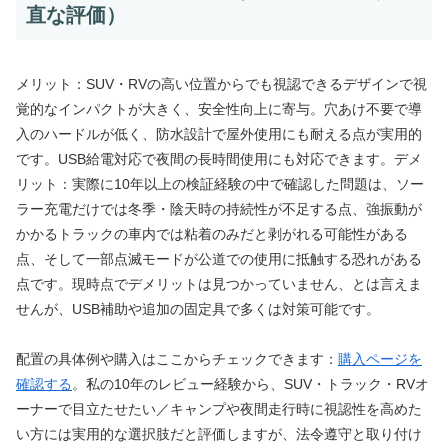
直な評価）
メリット：SUV・RVの高い位置からでも視認できるデザインで視
覚的なインパクトが大きく、安全性向上に寄与。穴あけ不要で導
入のハードルが低く、防水設計で屋外使用にも耐える点が実用的
です。USB給電対応で夜間の長時間使用にも対応できます。デメ
リット：実際に10年以上の検証経験の中で確認した問題は、ソー
ラー充電だけでは冬季・陰天時の持続性が不足する点、強振動が
かかるトラックの車内では粘着のみだと剥がれる可能性がある
点、そして一部点滅モードが公道での使用に抵触する恐れがある
点です。現時点でデメリットは見つかっていません、とは言えま
せんが、USB補助や追加の固定具で多くは対策可能です。
配置の具体例や購入はここからチェックできます：
購入ページを
確認する
。私の10年のレビュー経験から、SUV・トラック・RVオ
ーナーで目立たせたい／キャンプや夜間走行時に視認性を高めた
い方には実用的な選択肢だと評価しますが、法令遵守と取り付け