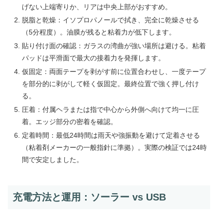
げない上端寄りか、リアは中央上部がおすすめ。
脱脂と乾燥：イソプロパノールで拭き、完全に乾燥させる
（5分程度）。油膜が残ると粘着力が低下します。
貼り付け面の確認：ガラスの湾曲が強い場所は避ける。粘着
パッドは平滑面で最大の接着力を発揮します。
仮固定：両面テープを剥がす前に位置合わせし、一度テープ
を部分的に剥がして軽く仮固定。最終位置で強く押し付け
る。
圧着：付属ヘラまたは指で中心から外側へ向けて均一に圧
着。エッジ部分の密着を確認。
定着時間：最低24時間は雨天や強振動を避けて定着させる
（粘着剤メーカーの一般指針に準拠）。実際の検証では24時
間で安定しました。
充電方法と運用：ソーラー vs USB