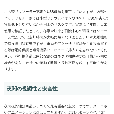
この製品はソーラー充電とUSB供給を想定していますが、内部の
バッテリセル（多くは小型リチウムイオンやNiMH）が経年劣化で
容量低下しやすい点が実用上のリスクです。実際に半年間、日常
使用で検証したところ、冬季や駐車が日陰中心の環境ではソーラ
ー充電だけでは点灯時間が大幅に短くなりました。USB充電機能
で補う運用は有効ですが、車両のアクセサリ電源から直接給電す
る際は配線保護と過電流防止（ヒューズ挿入）を忘れないでくだ
さい。並行輸入品は内部配線のコネクタ強度や防振仕様が不明な
場合があり、走行中の振動で断線・接触不良を起こす可能性があ
ります。
夜間の視認性と安全性
夜間視認性は商品カテゴリで最も重要な点の一つです。ストロボ
やアニメーション点灯は目立ちますが、点灯パターンや色（赤）