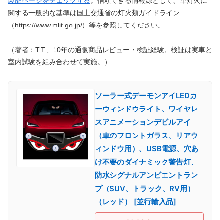
製品ページをチェックする
。信頼できる情報源として、車灯火に
関する一般的な基準は国土交通省の灯火類ガイドライン
（https://www.mlit.go.jp/）等を参照してください。
（著者：T.T.、10年の通販商品レビュー・検証経験。検証は実車と
室内試験を組み合わせて実施。）
ソーラー式デーモンアイLEDカ
ーウィンドウライト、ワイヤレ
スアニメーションデビルアイ
（車のフロントガラス、リアウ
ィンドウ用）、USB電源、穴あ
け不要のダイナミック警告灯、
防水シグナルアンビエントラン
プ（SUV、トラック、RV用）
（レッド） [並行輸入品]