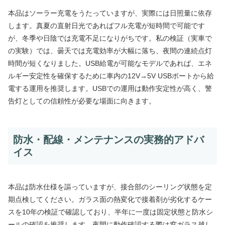
本品はソーラー充電をうたっていますが、実際には日照量に依存
します。真夏の直射日光であればフル充電が短時間で可能です
が、冬季や日陰では充電不足になりがちです。私の検証（実車で
の実験）では、曇天では充電効率が大幅に落ち、夜間の連続点灯
時間が短くなりました。USB給電が可能なモデルであれば、エネ
ルギー安定性を確保するために車内の12V→5V USBポートから給
電する運用を推奨します。USBでの運用は動作安定性が高く、警
告灯としての信頼性が必要な場面に向きます。
防水・配線・メンテナンスの実務的アドバ
イス
本品は防水仕様を謳っていますが、接合部のシーリング状態を定
期点検してください。ガラス面の熱変化で接着剤が劣化するケー
スを10年の検証で確認しており、半年に一度は固定状態と防水シ
ールの確認を推奨します。夜間に動作確認する際は窓ガラス越し