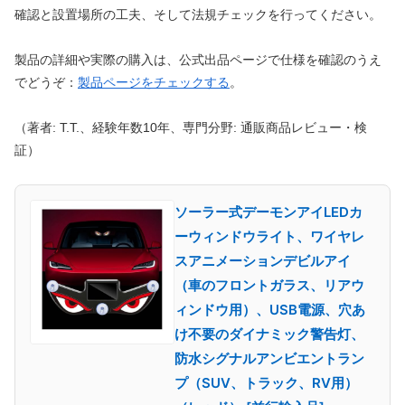
確認と設置場所の工夫、そして法規チェックを行ってください。
製品の詳細や実際の購入は、公式出品ページで仕様を確認のうえ
でどうぞ：
製品ページをチェックする
。
（著者: T.T.、経験年数10年、専門分野: 通販商品レビュー・検
証）
ソーラー式デーモンアイLEDカ
ーウィンドウライト、ワイヤレ
スアニメーションデビルアイ
（車のフロントガラス、リアウ
ィンドウ用）、USB電源、穴あ
け不要のダイナミック警告灯、
防水シグナルアンビエントラン
プ（SUV、トラック、RV用）