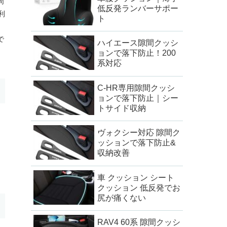
周
低反発ランバーサポー
利
ト
、
で
ハイエース隙間クッシ
ョンで落下防止！200
系対応
C-HR専用隙間クッシ
ョンで落下防止｜シー
トサイド収納
ヴォクシー対応 隙間ク
ッションで落下防止&
収納改善
車 クッション シート
クッション 低反発でお
尻が痛くない
RAV4 60系 隙間クッシ