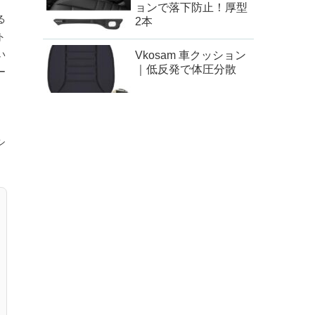
ョンで落下防止！厚型
る
2本
ト
い
Vkosam 車クッション
｜低反発で体圧分散
ー
と
シ