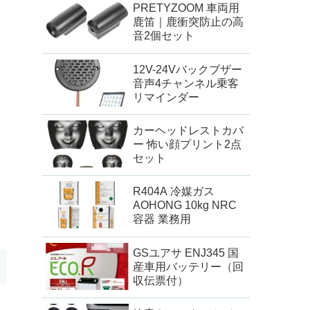
PRETYZOOM 車両用
鹿笛｜鹿衝突防止の高
音2個セット
12V-24Vバックブザー
音声4チャンネル乗客
リマインダー
カーヘッドレストカバ
ー 怖い顔プリント2点
セット
R404A 冷媒ガス
AOHONG 10kg NRC
容器 業務用
GSユアサ ENJ345 国
産車用バッテリー（回
収伝票付）