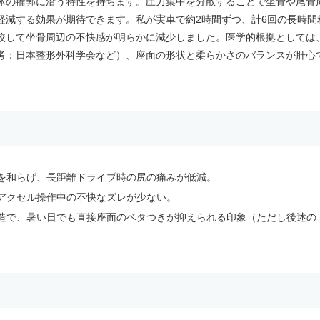
体の輪郭に沿う特性を持ちます。圧力集中を分散することで坐骨や尾骨
軽減する効果が期待できます。私が実車で約2時間ずつ、計6回の長時間
較して坐骨周辺の不快感が明らかに減少しました。医学的根拠としては
考：日本整形外科学会など）、座面の形状と柔らかさのバランスが肝心
を和らげ、長距離ドライブ時の尻の痛みが低減。
アクセル操作中の不快なズレが少ない。
造で、暑い日でも直接座面のベタつきが抑えられる印象（ただし後述の