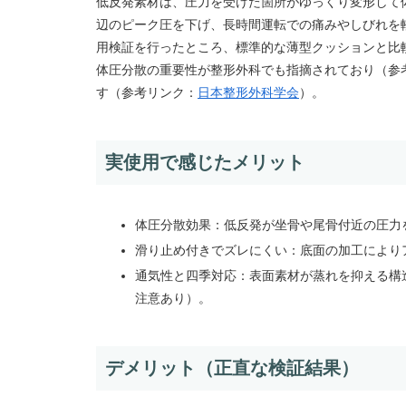
低反発素材は、圧力を受けた箇所がゆっくり変形して
辺のピーク圧を下げ、長時間運転での痛みやしびれを
用検証を行ったところ、標準的な薄型クッションと比
体圧分散の重要性が整形外科でも指摘されており（参
す（参考リンク：
日本整形外科学会
）。
実使用で感じたメリット
体圧分散効果：低反発が坐骨や尾骨付近の圧力
滑り止め付きでズレにくい：底面の加工により
通気性と四季対応：表面素材が蒸れを抑える構
注意あり）。
デメリット（正直な検証結果）