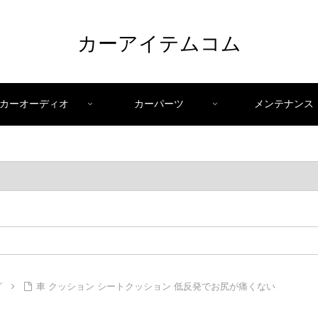
カーアイテムコム
カーオーディオ
カーパーツ
メンテナンス
グ
車 クッション シートクッション 低反発でお尻が痛くない