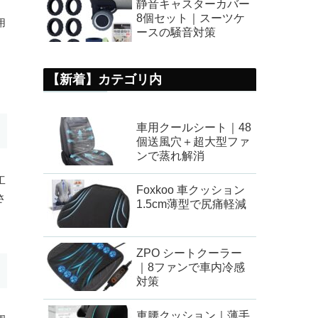
静音キャスターカバー
8個セット｜スーツケ
用
ースの騒音対策
【新着】カテゴリ内
車用クールシート｜48
個送風穴＋超大型ファ
ンで蒸れ解消
工
Foxkoo 車クッション
さ
1.5cm薄型で尻痛軽減
ZPO シートクーラー
｜8ファンで車内冷感
対策
車腰クッション｜薄手