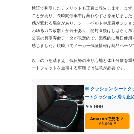
検証で判明したデメリットも正直に報告します。まず
ことがあり、長時間停車中は蒸れやすさを感じました
感が変わる場合があり、シートベルトや座席ポジショ
わゆるガス放散）が若干あり、開封直後はしばらく風
公表の長期寿命データが限定的で、業務的に毎日使用
感じました。現時点でメーカー保証情報は商品ページ
以上の点を踏まえ、低反発の座り心地と体圧分散を重
ートフィットを重視する車種では注意が必要です。
車 クッション シートク
ートクッション 滑り止め
￥5,999
Amazonで見る
↗
￥5,999
↗