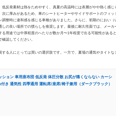
、低反発素材は熱をためやすく、真夏の高温時には表層がやや熱く感じ
。次に厚みがあるため、車のシートヒーターやサイドサポートのフィッ
ン調整時に違和感を感じる車種がありました。さらに、初期のにおい（
通しの良い場所での慣らしを推奨します。最後に耐久性面では、メーカ
する用途では中厚程度のへたりが数か月〜1年程度で出る可能性がある
で確認してください。
視する人にとっては買いの選択肢です。一方で、夏場の通気やタイトな
ッション 車用座布団 低反発 体圧分散 お尻が痛くならない カーシ
付き 通気性 四季通用 運転席/座席/椅子兼用（ダークブラック）