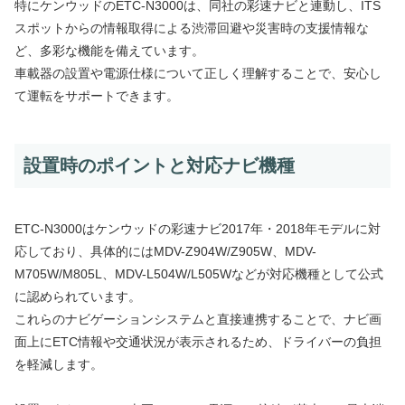
特にケンウッドのETC-N3000は、同社の彩速ナビと連動し、ITS
スポットからの情報取得による渋滞回避や災害時の支援情報な
ど、多彩な機能を備えています。
車載器の設置や電源仕様について正しく理解することで、安心し
て運転をサポートできます。
設置時のポイントと対応ナビ機種
ETC-N3000はケンウッドの彩速ナビ2017年・2018年モデルに対
応しており、具体的にはMDV-Z904W/Z905W、MDV-
M705W/M805L、MDV-L504W/L505Wなどが対応機種として公式
に認められています。
これらのナビゲーションシステムと直接連携することで、ナビ画
面上にETC情報や交通状況が表示されるため、ドライバーの負担
を軽減します。