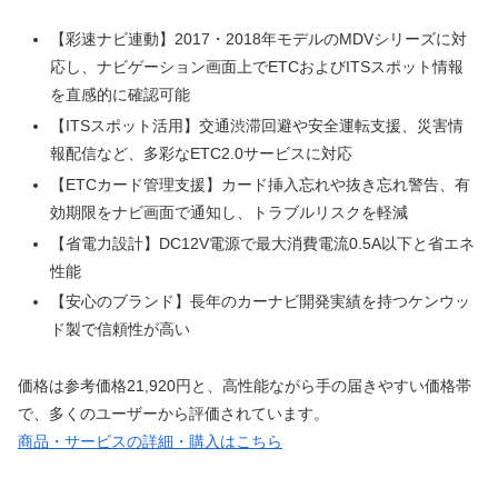
【彩速ナビ連動】2017・2018年モデルのMDVシリーズに対
応し、ナビゲーション画面上でETCおよびITSスポット情報
を直感的に確認可能
【ITSスポット活用】交通渋滞回避や安全運転支援、災害情
報配信など、多彩なETC2.0サービスに対応
【ETCカード管理支援】カード挿入忘れや抜き忘れ警告、有
効期限をナビ画面で通知し、トラブルリスクを軽減
【省電力設計】DC12V電源で最大消費電流0.5A以下と省エネ
性能
【安心のブランド】長年のカーナビ開発実績を持つケンウッ
ド製で信頼性が高い
価格は参考価格21,920円と、高性能ながら手の届きやすい価格帯
で、多くのユーザーから評価されています。
商品・サービスの詳細・購入はこちら