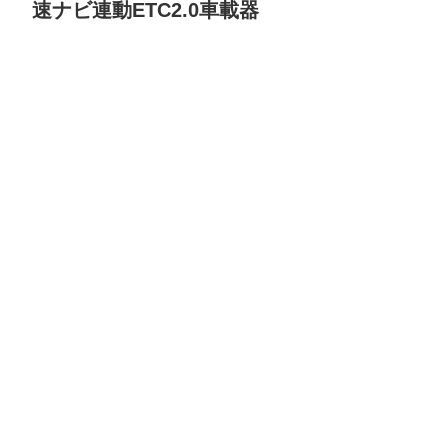
速ナビ連動ETC2.0車載器