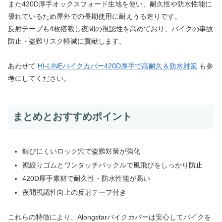
また420D厚手オックスフォード生地を使い、耐久性や防水性能に
優れているため屋外での長期使用に耐えうる造りです。
反射テープも4枚搭載し夜間の視認性を高めており、バイクの事故
防止・盗難リスク軽減に貢献します。
あわせて
HI-LINEバイクカバー420D厚手で高耐久＆防水対策
も参
考にしてください。
まとめとおすすめポイント
錆びにくいロック穴で盗難対策が強化
裾絞りゴムとワンタッチバックルで風飛びをしっかり防止
420D厚手素材で耐久性・防水性能が高い
夜間視認性向上の反射テープ付き
これらの特徴により、Alongstarバイクカバーは安心してバイクを