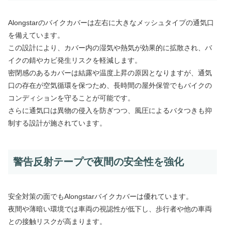
Alongstarのバイクカバーは左右に大きなメッシュタイプの通気口
を備えています。
この設計により、カバー内の湿気や熱気が効果的に拡散され、バ
イクの錆やカビ発生リスクを軽減します。
密閉感のあるカバーは結露や温度上昇の原因となりますが、通気
口の存在が空気循環を保つため、長時間の屋外保管でもバイクの
コンディションを守ることが可能です。
さらに通気口は異物の侵入を防ぎつつ、風圧によるバタつきも抑
制する設計が施されています。
警告反射テープで夜間の安全性を強化
安全対策の面でもAlongstarバイクカバーは優れています。
夜間や薄暗い環境では車両の視認性が低下し、歩行者や他の車両
との接触リスクが高まります。