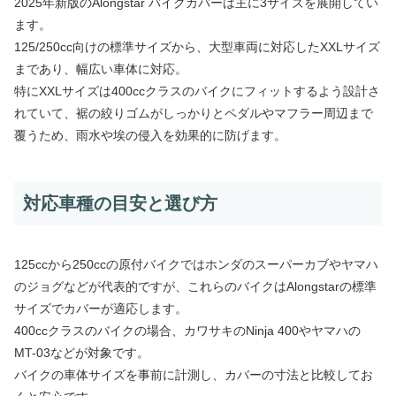
2025年新版のAlongstar バイクカバーは主に3サイズを展開してい
ます。
125/250cc向けの標準サイズから、大型車両に対応したXXLサイズ
まであり、幅広い車体に対応。
特にXXLサイズは400ccクラスのバイクにフィットするよう設計さ
れていて、裾の絞りゴムがしっかりとペダルやマフラー周辺まで
覆うため、雨水や埃の侵入を効果的に防げます。
対応車種の目安と選び方
125ccから250ccの原付バイクではホンダのスーパーカブやヤマハ
のジョグなどが代表的ですが、これらのバイクはAlongstarの標準
サイズでカバーが適応します。
400ccクラスのバイクの場合、カワサキのNinja 400やヤマハの
MT-03などが対象です。
バイクの車体サイズを事前に計測し、カバーの寸法と比較してお