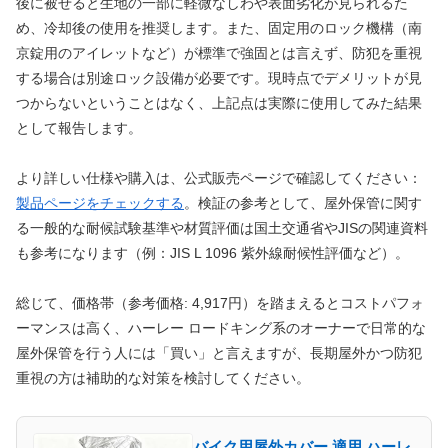
後に被せると生地の一部に軽微なしわや表面劣化が見られるた
め、冷却後の使用を推奨します。また、固定用のロック機構（南
京錠用のアイレットなど）が標準で強固とは言えず、防犯を重視
する場合は別途ロック設備が必要です。現時点でデメリットが見
つからないということはなく、上記点は実際に使用してみた結果
として報告します。
より詳しい仕様や購入は、公式販売ページで確認してください：
製品ページをチェックする
。検証の参考として、屋外保管に関す
る一般的な耐候試験基準や材質評価は国土交通省やJISの関連資料
も参考になります（例：JIS L 1096 紫外線耐候性評価など）。
総じて、価格帯（参考価格: 4,917円）を踏まえるとコストパフォ
ーマンスは高く、ハーレー ロードキング系のオーナーで日常的な
屋外保管を行う人には「買い」と言えますが、長期屋外かつ防犯
重視の方は補助的な対策を検討してください。
バイク用屋外カバー 適用 ハーレ