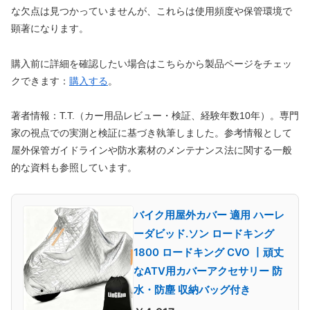
な欠点は見つかっていませんが、これらは使用頻度や保管環境で
顕著になります。
購入前に詳細を確認したい場合はこちらから製品ページをチェッ
クできます：
購入する
。
著者情報：T.T.（カー用品レビュー・検証、経験年数10年）。専門
家の視点での実測と検証に基づき執筆しました。参考情報として
屋外保管ガイドラインや防水素材のメンテナンス法に関する一般
的な資料も参照しています。
バイク用屋外カバー 適用 ハーレ
ーダビッド.ソン ロードキング
1800 ロードキング CVO 丨頑丈
なATV用カバーアクセサリー 防
水・防塵 収納バッグ付き