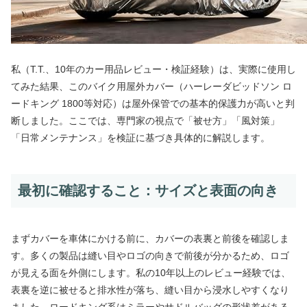
私（T.T.、10年のカー用品レビュー・検証経験）は、実際に使用し
てみた結果、このバイク用屋外カバー（ハーレーダビッドソン ロ
ードキング 1800等対応）は屋外保管での基本的保護力が高いと判
断しました。ここでは、専門家の視点で「被せ方」「風対策」
「日常メンテナンス」を検証に基づき具体的に解説します。
最初に確認すること：サイズと表面の向き
まずカバーを車体にかける前に、カバーの表裏と前後を確認しま
す。多くの製品は縫い目やロゴの向きで前後が分かるため、ロゴ
が見える面を外側にします。私の10年以上のレビュー経験では、
表裏を逆に被せると排水性が落ち、縫い目から浸水しやすくなり
ました。ロードキング系はミラーやサドルバッグの形状差がある