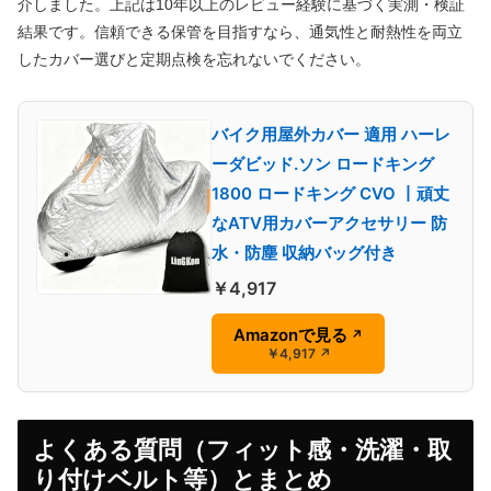
介しました。上記は10年以上のレビュー経験に基づく実測・検証
結果です。信頼できる保管を目指すなら、通気性と耐熱性を両立
したカバー選びと定期点検を忘れないでください。
バイク用屋外カバー 適用 ハーレ
ーダビッド.ソン ロードキング
1800 ロードキング CVO 丨頑丈
なATV用カバーアクセサリー 防
水・防塵 収納バッグ付き
￥4,917
Amazonで見る
↗
￥4,917
↗
よくある質問（フィット感・洗濯・取
り付けベルト等）とまとめ