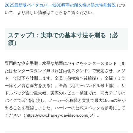
2025最新版バイクカバー420D厚手の耐久性と防水性能解説
につ
いて、より詳しい情報はこちらをご覧ください。
ステップ1：実車での基本寸法を測る（必
須）
専門的な測定手順：水平な地面にバイクをセンタースタンド（ま
たはセンタースタンド無ければ両側スタンド）で安定させ、メジ
ャーで以下を計測します。全長（前輪端〜後輪端）、全幅（ミラ
ー除く／含む両方を測る）、全高（地面〜ハンドル最上部）、サ
ドルバッグ含む最大幅。実際のレビュー検証では、同カテゴリの
バイクで5台を計測し、メーカー公称値と実測で最大15cmの差が
出ることを確認しました。ハーレーの公式スペックも参考にして
ください（https://www.harley-davidson.com/jp/）。