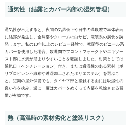
通気性（結露とカバー内部の湿気管理）
通気性が不足すると、夜間の気温低下や日中の温度差で車体表面
に結露が発生し、金属部やクロームの白サビ、電装系の腐食を誘
発します。私の10年以上のレビュー経験で、密閉型のビニール系
カバーを使用した場合、数週間でフロントフォーク下やエキゾー
スト部に水滴が溜まりやすいことを確認しました。対策としては
通気口（ベンチレーション）付き、または透湿性のある素材（ポ
リプロピレン不織布や透湿加工されたポリエステル）を選ぶこ
と。短期の屋外保管でも、タイヤ下部と接触する面には吸湿性の
良い布を挟み、週に一度はカバーをめくって内部を乾燥させる習
慣が有効です。
熱（高温時の素材劣化と塗装リスク）