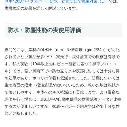
厚手420Dバイクカバー｜防水・盗難防止で強風対策（L）
では、
実機検証の結果を詳しく解説しています。
防水・防塵性能の実使用評価
専門的には、素材の耐水圧（mm）や透湿度（g/m2/24h）が明記
されていない製品が多い中、実走行・屋外放置での観察は有効で
す。私の実験（10年以上のレビュー経験に基づく標準プロトコ
ル）では、強い風雨下での跳ね返り水や夜露に対しては十分な抑
制効果があり、ホコリの付着も低減されました。防塵については
生地表面の撥水・撥油処理が効いているため、乾いた埃は乾拭き
で落としやすく、車体へのキズ軽減にも貢献します。より厳密な
評価を行う場合は、JIS規格や自動車部品の耐候試験データと比較
するのが望ましいですが、家庭〜ガレージ用途では必要十分な性
能と判断しました。