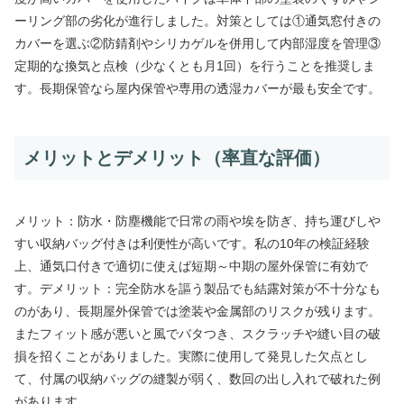
ーリング部の劣化が進行しました。対策としては①通気窓付きの
カバーを選ぶ②防錆剤やシリカゲルを併用して内部湿度を管理③
定期的な換気と点検（少なくとも月1回）を行うことを推奨しま
す。長期保管なら屋内保管や専用の透湿カバーが最も安全です。
メリットとデメリット（率直な評価）
メリット：防水・防塵機能で日常の雨や埃を防ぎ、持ち運びしや
すい収納バッグ付きは利便性が高いです。私の10年の検証経験
上、通気口付きで適切に使えば短期～中期の屋外保管に有効で
す。デメリット：完全防水を謳う製品でも結露対策が不十分なも
のがあり、長期屋外保管では塗装や金属部のリスクが残ります。
またフィット感が悪いと風でバタつき、スクラッチや縫い目の破
損を招くことがありました。実際に使用して発見した欠点とし
て、付属の収納バッグの縫製が弱く、数回の出し入れで破れた例
があります。