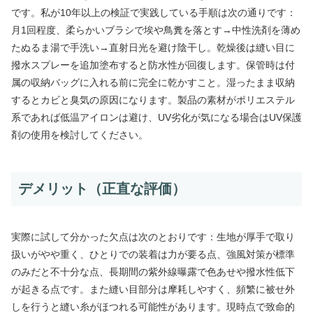
です。私が10年以上の検証で実践している手順は次の通りです：
月1回程度、柔らかいブラシで埃や鳥糞を落とす→中性洗剤を薄め
たぬるま湯で手洗い→直射日光を避け陰干し。乾燥後は縫い目に
撥水スプレーを追加塗布すると防水性が回復します。保管時は付
属の収納バッグに入れる前に完全に乾かすこと。湿ったまま収納
するとカビと臭気の原因になります。製品の素材がポリエステル
系であれば低温アイロンは避け、UV劣化が気になる場合はUV保護
剤の使用を検討してください。
デメリット（正直な評価）
実際に試して分かった欠点は次のとおりです：生地が厚手で取り
扱いがやや重く、ひとりでの装着は力が要る点、強風対策が標準
のみだと不十分な点、長期間の紫外線曝露で色あせや撥水性低下
が起きる点です。また縫い目部分は摩耗しやすく、頻繁に被せ外
しを行うと縫い糸がほつれる可能性があります。現時点で致命的