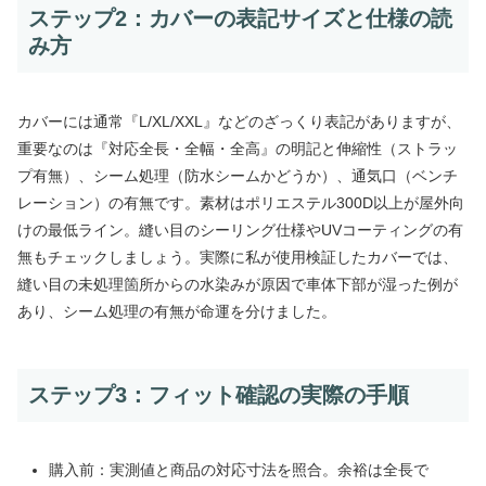
ステップ2：カバーの表記サイズと仕様の読
み方
カバーには通常『L/XL/XXL』などのざっくり表記がありますが、
重要なのは『対応全長・全幅・全高』の明記と伸縮性（ストラッ
プ有無）、シーム処理（防水シームかどうか）、通気口（ベンチ
レーション）の有無です。素材はポリエステル300D以上が屋外向
けの最低ライン。縫い目のシーリング仕様やUVコーティングの有
無もチェックしましょう。実際に私が使用検証したカバーでは、
縫い目の未処理箇所からの水染みが原因で車体下部が湿った例が
あり、シーム処理の有無が命運を分けました。
ステップ3：フィット確認の実際の手順
購入前：実測値と商品の対応寸法を照合。余裕は全長で