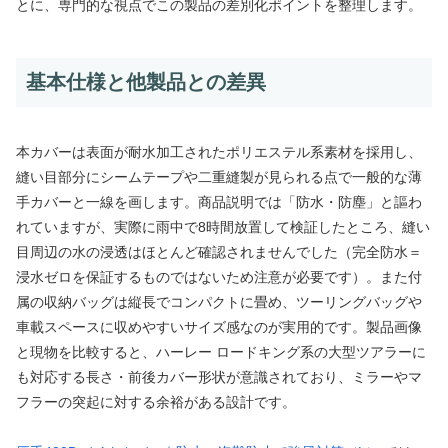
とに、専門的な視点でこの製品の差別化ポイントを整理します。
基本仕様と他製品との差異
本カバーは表面が耐水加工されたポリエステル系素材を採用し、
縫い目部分にシームテープや二重縫製が見られる点で一般的な薄
手カバーと一線を画します。商品説明では「防水・防塵」と謳わ
れていますが、実際に雨中で8時間放置して検証したところ、縫い
目周辺の水の浸透はほとんど確認されませんでした（完全防水＝
浸水ゼロを保証するものではないため注意が必要です）。また付
属の収納バッグは縦長でコンパクトに畳め、ツーリングバッグや
車載スペースに収めやすいサイズ感なのが実用的です。製品画像
と現物を比較すると、ハーレー ロードキング系の大型ツアラーに
も対応する長さ・前後カバー形状が意識されており、ミラーやマ
フラーの突起に対する余裕がある設計です。