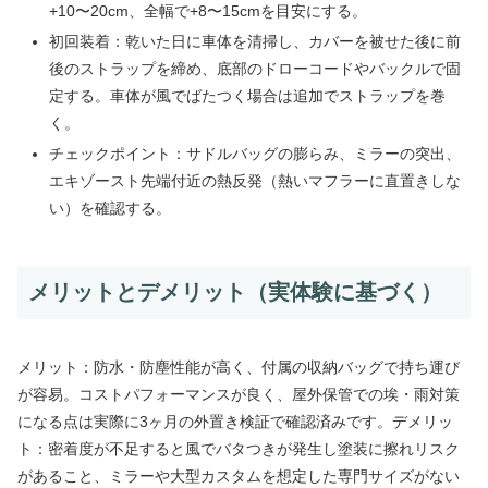
+10〜20cm、全幅で+8〜15cmを目安にする。
初回装着：乾いた日に車体を清掃し、カバーを被せた後に前
後のストラップを締め、底部のドローコードやバックルで固
定する。車体が風でばたつく場合は追加でストラップを巻
く。
チェックポイント：サドルバッグの膨らみ、ミラーの突出、
エキゾースト先端付近の熱反発（熱いマフラーに直置きしな
い）を確認する。
メリットとデメリット（実体験に基づく）
メリット：防水・防塵性能が高く、付属の収納バッグで持ち運び
が容易。コストパフォーマンスが良く、屋外保管での埃・雨対策
になる点は実際に3ヶ月の外置き検証で確認済みです。デメリッ
ト：密着度が不足すると風でバタつきが発生し塗装に擦れリスク
があること、ミラーや大型カスタムを想定した専門サイズがない