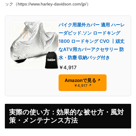
ック（https://www.harley-davidson.com/jp/）
バイク用屋外カバー 適用 ハーレ
ーダビッド.ソン ロードキング
1800 ロードキング CVO 丨頑丈
なATV用カバーアクセサリー 防
水・防塵 収納バッグ付き
￥4,917
Amazonで見る
↗
￥4,917
↗
実際の使い方：効果的な被せ方・風対
策・メンテナンス方法