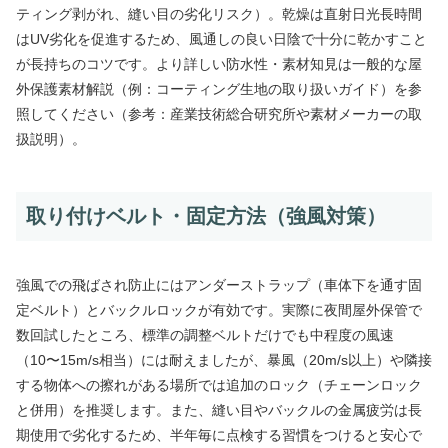
ティング剥がれ、縫い目の劣化リスク）。乾燥は直射日光長時間
はUV劣化を促進するため、風通しの良い日陰で十分に乾かすこと
が長持ちのコツです。より詳しい防水性・素材知見は一般的な屋
外保護素材解説（例：コーティング生地の取り扱いガイド）を参
照してください（参考：産業技術総合研究所や素材メーカーの取
扱説明）。
取り付けベルト・固定方法（強風対策）
強風での飛ばされ防止にはアンダーストラップ（車体下を通す固
定ベルト）とバックルロックが有効です。実際に夜間屋外保管で
数回試したところ、標準の調整ベルトだけでも中程度の風速
（10〜15m/s相当）には耐えましたが、暴風（20m/s以上）や隣接
する物体への擦れがある場所では追加のロック（チェーンロック
と併用）を推奨します。また、縫い目やバックルの金属疲労は長
期使用で劣化するため、半年毎に点検する習慣をつけると安心で