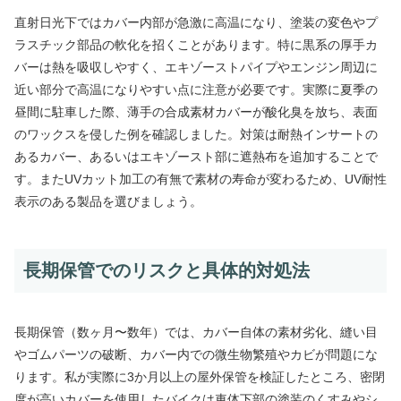
直射日光下ではカバー内部が急激に高温になり、塗装の変色やプ
ラスチック部品の軟化を招くことがあります。特に黒系の厚手カ
バーは熱を吸収しやすく、エキゾーストパイプやエンジン周辺に
近い部分で高温になりやすい点に注意が必要です。実際に夏季の
昼間に駐車した際、薄手の合成素材カバーが酸化臭を放ち、表面
のワックスを侵した例を確認しました。対策は耐熱インサートの
あるカバー、あるいはエキゾースト部に遮熱布を追加することで
す。またUVカット加工の有無で素材の寿命が変わるため、UV耐性
表示のある製品を選びましょう。
長期保管でのリスクと具体的対処法
長期保管（数ヶ月〜数年）では、カバー自体の素材劣化、縫い目
やゴムパーツの破断、カバー内での微生物繁殖やカビが問題にな
ります。私が実際に3か月以上の屋外保管を検証したところ、密閉
度が高いカバーを使用したバイクは車体下部の塗装のくすみやシ