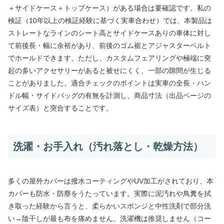
＋サイドケース＋トップケース）がある場合は要確認です。私の
検証（10年以上の検証経験に基づく実車合わせ）では、本製品は
ストレートなラインのシート高とサイドケースありの車体に対し
て前後長・幅に余裕があり、前後のゴム裾とアジャスターベルト
でホールドできます。ただし、カスタムフェアリングや極端に突
起の多いアクセサリーがあると被せにくく、一部の隙間が生じる
ことがありました。適合チェックのポイントは実車の全長・ハン
ドル幅・サイドバッグの有無を計測し、商品寸法（出品ページの
サイズ表）と突合することです。
洗濯・お手入れ（汚れ落とし・乾燥方法）
多くの屋外カバーは撥水コーティングやUV加工がされており、本
カバーも防水・防塵をうたっています。実際に泥汚れや鳥糞を拭
き取った経験から言うと、柔らかいスポンジと中性洗剤で部分洗
い→陰干しが最も布を痛めません。洗濯機は推奨しません（コー