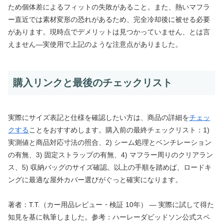
ため個体差によるフィットの失敗があること。また、熱いマフラ
ー直近では素材変形の恐れがあるため、完全冷却後に被せる必要
があります。現時点でデメリットは見つかっていません、とは言
えません—実使用で上記のような注意点がありました。
購入リンクと最後のチェックリスト
実際にサイズ表記と仕様を確認したい方は、商品の詳細を
チェッ
クする
ことをおすすめします。購入前の最終チェックリスト：1)
実測値と商品対応寸法の照合、2) シーム処理とベンチレーション
の有無、3) 固定ストラップの有無、4) マフラー周りのクリアラン
ス、5) 収納バッグのサイズ確認。以上の手順を踏めば、ロードキ
ングに最適な屋外カバー選びがぐっと確実になります。
著者：T.T.（カー用品レビュー・検証 10年） — 実際に試して得た
知見を基に執筆しました。参考：ハーレーダビッドソン公式スペ