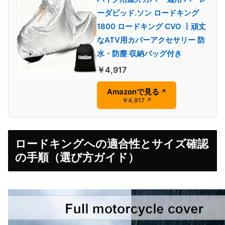
ーダビッド.ソン ロードキング
1800 ロードキング CVO 丨頑丈
なATV用カバーアクセサリー 防
水・防塵 収納バッグ付き
￥4,917
Amazonで見る
↗
￥4,917
↗
ロードキングへの適合性とサイズ確認
の手順（選び方ガイド）