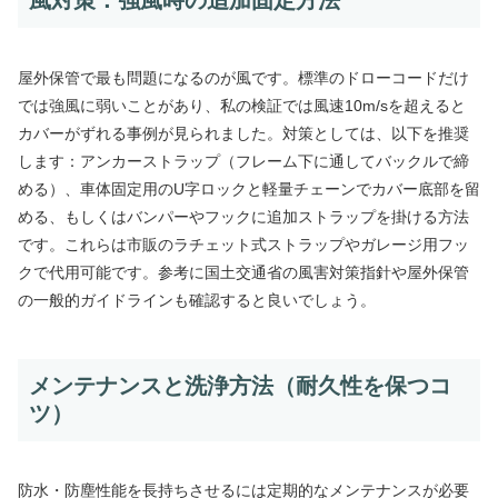
風対策：強風時の追加固定方法
屋外保管で最も問題になるのが風です。標準のドローコードだけ
では強風に弱いことがあり、私の検証では風速10m/sを超えると
カバーがずれる事例が見られました。対策としては、以下を推奨
します：アンカーストラップ（フレーム下に通してバックルで締
める）、車体固定用のU字ロックと軽量チェーンでカバー底部を留
める、もしくはバンパーやフックに追加ストラップを掛ける方法
です。これらは市販のラチェット式ストラップやガレージ用フッ
クで代用可能です。参考に国土交通省の風害対策指針や屋外保管
の一般的ガイドラインも確認すると良いでしょう。
メンテナンスと洗浄方法（耐久性を保つコ
ツ）
防水・防塵性能を長持ちさせるには定期的なメンテナンスが必要