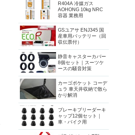
R404A 冷媒ガス
AOHONG 10kg NRC
容器 業務用
GSユアサ ENJ345 国
産車用バッテリー（回
収伝票付）
静音キャスターカバー
8個セット｜スーツケ
ースの騒音対策
カーゴポケット コーデ
ュラ 車天井収納で散ら
かり解消
ブレーキブリーダーキ
ャップ12個セット｜
車・バイク用
車