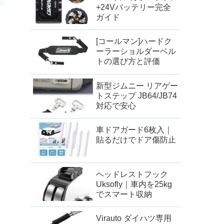
+24Vバッテリー完全
ガイド
[コールマン]ハードク
ーラーショルダーベル
トの選び方と評価
新型ジムニー リアゲー
トステップ JB64/JB74
対応で安心
車ドアガード6枚入｜
貼るだけでドア傷防止
ヘッドレストフック
Uksofly｜車内を25kg
でスマート収納
Virauto ダイハツ専用