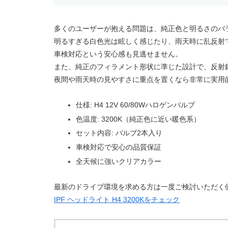
多くのユーザーが抱える問題は、純正色と明るさのバ
明るすぎる白色光は眩しく感じたり、雨天時に乱反射
車検対応という安心感も見逃せません。
また、純正のフィラメント形状に準じた設計で、反射
夜間や雨天時の見やすさに重点を置くなら非常に実用
仕様: H4 12V 60/80Wハロゲンバルブ
色温度: 3200K（純正色に近い暖色系）
セット内容: バルブ2本入り
車検対応で安心の品質保証
全天候に強いクリアカラー
最新のドライブ環境を求める方は一度ご検討いただく
IPF ヘッドライト H4 3200Kをチェック