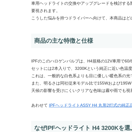
車用ヘッドライトの交換やアップグレードを検討する
要視されます。
こうした悩みを持つドライバーへ向けて、本商品はど
商品の主な特徴と仕様
IPFのこのハロゲンバルブは、H4規格の12V車用で60/
セットには2本入りで、3200Kという純正に近い色
これは、一般的な白色系よりも目に優しい暖色系の光
また、明るさは同社従来モデル比で155Wおよび19
天候の影響を受けにくいクリアな色味は霧や雨でも視
あわせて
IPFヘッドライトASSY H4 丸形2灯式の純
なぜIPFヘッドライト H4 3200Kを