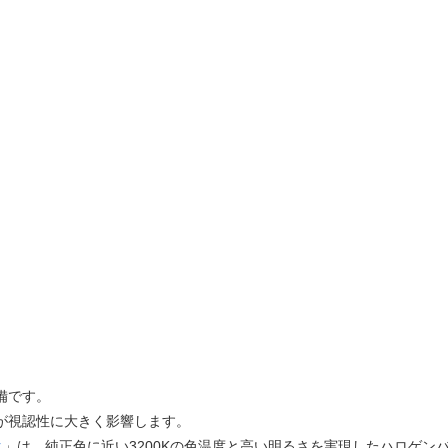
備です。
が視認性に大きく影響します。
ク
」は、純正色に近い3200Kの色温度と高い明るさを実現したハロゲン