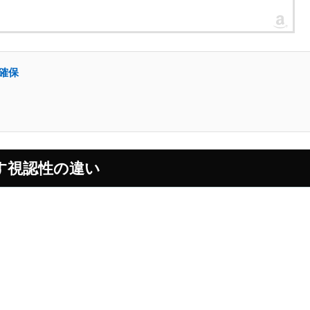
さ確保
す視認性の違い