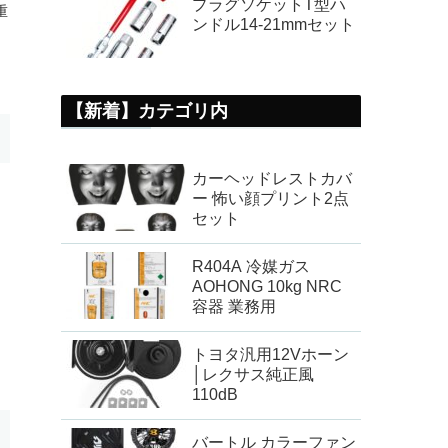
プラグソケットT型ハ
重
ンドル14-21mmセット
【新着】カテゴリ内
カーヘッドレストカバ
ー 怖い顔プリント2点
セット
R404A 冷媒ガス
AOHONG 10kg NRC
容器 業務用
トヨタ汎用12Vホーン
│レクサス純正風
110dB
バートル カラーファン