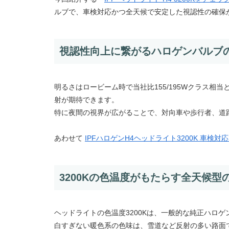
ルブで、車検対応かつ全天候で安定した視認性の確保
視認性向上に繋がるハロゲンバルブ
明るさはロービーム時で当社比155/195Wクラス
射が期待できます。
特に夜間の視界が広がることで、対向車や歩行者、道
あわせて
IPFハロゲンH4ヘッドライト3200K 車検
3200Kの色温度がもたらす全天候型
ヘッドライトの色温度3200Kは、一般的な純正ハロ
白すぎない暖色系の色味は、雪道など反射の多い路面