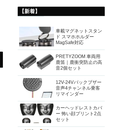
【新着】
車載マグネットスタン
ド スマホホルダー
MagSafe対応
PRETYZOOM 車両用
鹿笛｜鹿衝突防止の高
音2個セット
12V-24Vバックブザー
音声4チャンネル乗客
リマインダー
カーヘッドレストカバ
ー 怖い顔プリント2点
セット