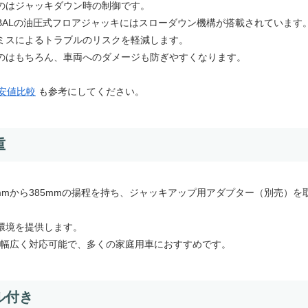
のはジャッキダウン時の制御です。
BALの油圧式フロアジャッキにはスローダウン機構が搭載されています
ミスによるトラブルのリスクを軽減します。
のはもちろん、車両へのダメージも防ぎやすくなります。
安値比較
も参考にしてください。
重
mmから385mmの揚程を持ち、ジャッキアップ用アダプター（別売）を
環境を提供します。
で幅広く対応可能で、多くの家庭用車におすすめです。
ル付き