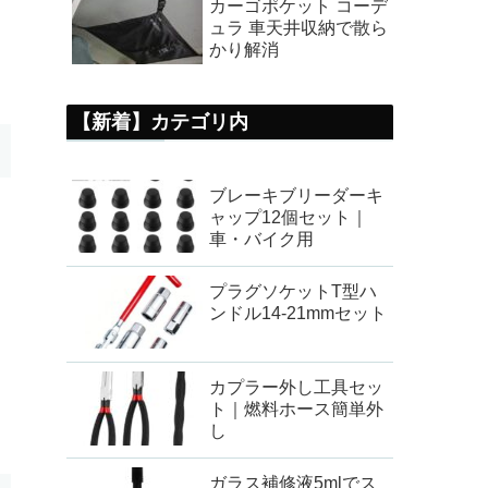
カーゴポケット コーデ
ュラ 車天井収納で散ら
かり解消
【新着】カテゴリ内
ブレーキブリーダーキ
ャップ12個セット｜
車・バイク用
プラグソケットT型ハ
ンドル14-21mmセット
カプラー外し工具セッ
ト｜燃料ホース簡単外
し
ガラス補修液5mlでス