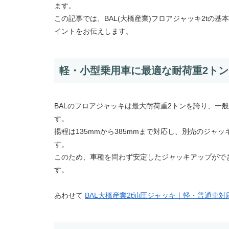
ます。
この記事では、BAL(大橋産業)フロアジャッキ2t
イントをお伝えします。
軽・小型乗用車に最適な耐荷重2トン
BALのフロアジャッキは最大耐荷重2トンを誇り、一
す。
揚程は135mmから385mmまで対応し、別売のジャッ
す。
このため、車種を問わず安定したジャッキアップがで
す。
あわせて
BAL大橋産業2t油圧ジャッキ｜軽・普通車