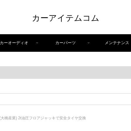
カーアイテムコム
カーオーディオ
カーパーツ
メンテナンス
L(大橋産業) 2t油圧フロアジャッキで安全タイヤ交換