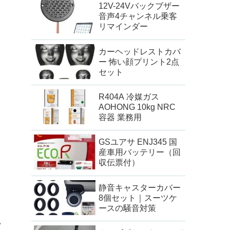
12V-24Vバックブザー
音声4チャンネル乗客
リマインダー
カーヘッドレストカバ
ー 怖い顔プリント2点
セット
R404A 冷媒ガス
AOHONG 10kg NRC
容器 業務用
GSユアサ ENJ345 国
産車用バッテリー（回
収伝票付）
静音キャスターカバー
8個セット｜スーツケ
ースの騒音対策
い