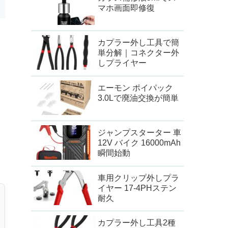
マホ画面即修復
カプラー外し工具で簡
単分解｜コネクター外
しプライヤー
エーモン ポイパック
3.0Lで廃油交換が簡単
ジャンプスターター 車
12V バイク 16000mAh
瞬間始動
車用クリップ外しプラ
イヤー 17-4PHステン
耐久
カプラー外し工具2種