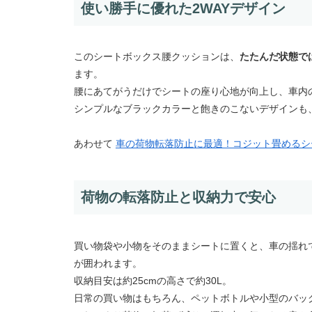
使い勝手に優れた2WAYデザイン
このシートボックス腰クッションは、
たたんだ状態で
ます。
腰にあてがうだけでシートの座り心地が向上し、車内の
シンプルなブラックカラーと飽きのこないデザインも
あわせて
車の荷物転落防止に最適！コジット畳めるシ
荷物の転落防止と収納力で安心
買い物袋や小物をそのままシートに置くと、車の揺れ
が囲われます。
収納目安は約25cmの高さで約30L。
日常の買い物はもちろん、ペットボトルや小型のバッ