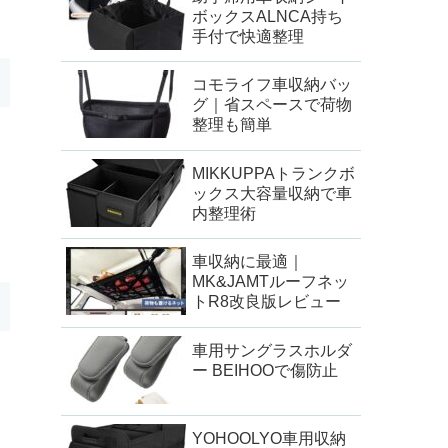
ボックスALNCA持ち
手付で快適整理
コモライフ車収納バッ
グ｜省スペースで荷物
整理も簡単
MIKKUPPAトランクボ
ックス大容量収納で車
内整理術
車収納に最適｜
MK&JAMTルーフネッ
トR8改良版レビュー
車用サングラスホルダ
ー BEIHOOで傷防止
YOHOOLYO車用収納