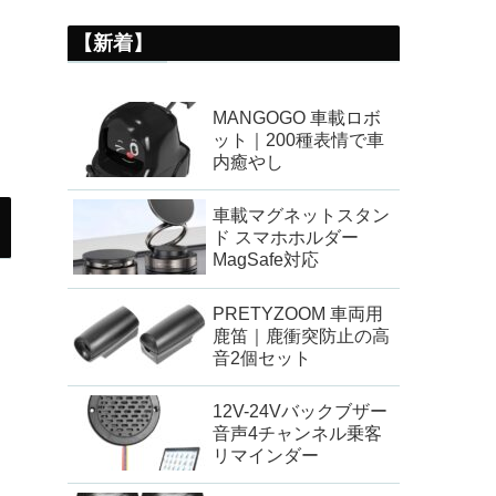
【新着】
MANGOGO 車載ロボ
ット｜200種表情で車
内癒やし
車載マグネットスタン
ド スマホホルダー
MagSafe対応
PRETYZOOM 車両用
鹿笛｜鹿衝突防止の高
音2個セット
12V-24Vバックブザー
音声4チャンネル乗客
リマインダー