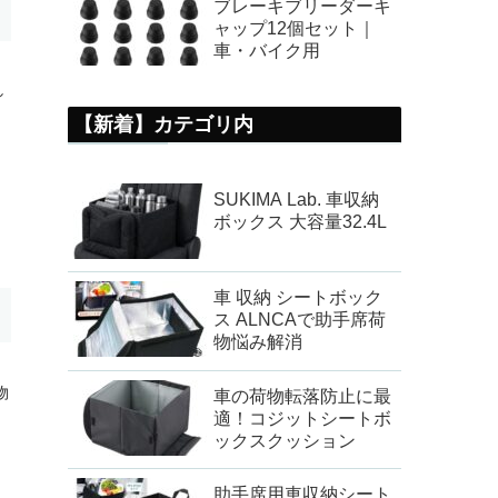
ブレーキブリーダーキ
ャップ12個セット｜
車・バイク用
し
【新着】カテゴリ内
SUKIMA Lab. 車収納
ボックス 大容量32.4L
車 収納 シートボック
ス ALNCAで助手席荷
物悩み解消
物
車の荷物転落防止に最
適！コジットシートボ
ックスクッション
助手席用車収納シート