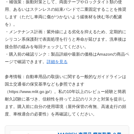
・補強策：振動対策として、両面テープやロックタイト類の使
用、あるいはステンレスの結束バンドで二重固定することを推奨
します（ただし車両に傷がつかないよう緩衝材を挟む等の配慮
を）。
・メンテナンス計画：紫外線による劣化を抑えるため、定期的に
シリコン系保護剤で表面処理を行うと寿命が延びます。洗車後は
接合部の緩みを毎回チェックしてください。
・購入前の確認リンク：製品詳細や最新の価格はAmazonの商品ペ
ージで確認できます。
詳細を見る
参考情報：自動車用品の取扱いに関する一般的なガイドラインは
国土交通省の保安基準なども参照できます
（https://www.mlit.go.jp/）。私の10年以上のレビュー経験と簡易
耐久試験に基づき、信頼性を持って上記のリスクと対策を提示し
ます。購入前に自分の使用環境（屋外保管の有無、高速走行の頻
度、車検適合の必要性）を再確認してください。