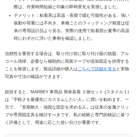
際は、作業時間短縮と印象の即時変化を実感しました。
デメリット：粘着系は高温・長期で緩む可能性がある、強い
振動や荷重には不向き、車種ごとのフィッティング精度は従
来の専用設計品より劣る。実際の使用で粘着部が夏季の高温
時にわずかに浮いた事例を確認しました。
信頼性を重視する場合は、取り付け前に取り付け面の脱脂、アル
コール清掃、必要なら補助的に両面テープや追加固定を併用する
ことを推奨します。製品詳細や購入は
こちらで詳細を見る
と実物
写真や寸法の確認ができます。
総括すると、MARBEY 車用品 簡単装着 ２個セット (スタイル１)
は『手軽さを最優先にカスタムしたい人』に買いを勧めます。一
方で、『長期耐久・強固な固定を求める人』は従来の金属クリッ
プや専用固定具を検討すべきです。私の経験と専門的検証に基づ
く評価として、用途に応じた使い分けが重要です。