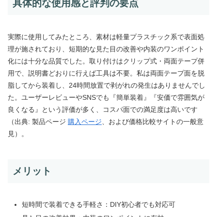
具体的な使用感と評判の要点
実際に使用してみたところ、素材は軽量プラスチック系で表面処
理が施されており、短期的な見た目の改善や内装のワンポイント
化には十分な品質でした。取り付けはクリップ式・両面テープ併
用で、説明書どおりに行えば工具は不要。私は両面テープ面を脱
脂してから装着し、24時間放置で剥がれの発生はありませんでし
た。ユーザーレビューやSNSでも『簡単装着』『安価で雰囲気が
良くなる』という評価が多く、コスパ面での満足度は高いです
（出典: 製品ページ
購入ページ
、および価格比較サイトの一般意
見）。
メリット
短時間で装着できる手軽さ：DIY初心者でも対応可