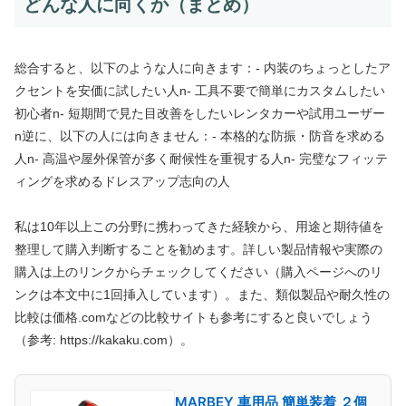
どんな人に向くか（まとめ）
総合すると、以下のような人に向きます：- 内装のちょっとしたア
クセントを安価に試したい人n- 工具不要で簡単にカスタムしたい
初心者n- 短期間で見た目改善をしたいレンタカーや試用ユーザー
n逆に、以下の人には向きません：- 本格的な防振・防音を求める
人n- 高温や屋外保管が多く耐候性を重視する人n- 完璧なフィッテ
ィングを求めるドレスアップ志向の人
私は10年以上この分野に携わってきた経験から、用途と期待値を
整理して購入判断することを勧めます。詳しい製品情報や実際の
購入は上のリンクからチェックしてください（購入ページへのリ
ンクは本文中に1回挿入しています）。また、類似製品や耐久性の
比較は価格.comなどの比較サイトも参考にすると良いでしょう
（参考: https://kakaku.com）。
MARBEY 車用品 簡単装着 ２個