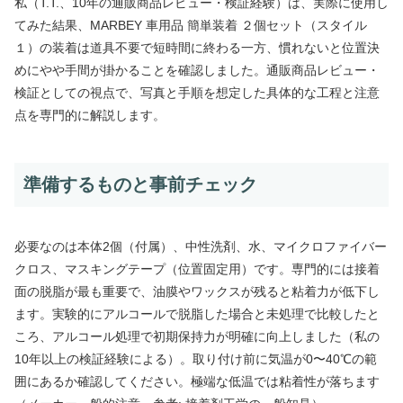
私（T.T.、10年の通販商品レビュー・検証経験）は、実際に使用し
てみた結果、MARBEY 車用品 簡単装着 ２個セット（スタイル
１）の装着は道具不要で短時間に終わる一方、慣れないと位置決
めにやや手間が掛かることを確認しました。通販商品レビュー・
検証としての視点で、写真と手順を想定した具体的な工程と注意
点を専門的に解説します。
準備するものと事前チェック
必要なのは本体2個（付属）、中性洗剤、水、マイクロファイバー
クロス、マスキングテープ（位置固定用）です。専門的には接着
面の脱脂が最も重要で、油膜やワックスが残ると粘着力が低下し
ます。実験的にアルコールで脱脂した場合と未処理で比較したと
ころ、アルコール処理で初期保持力が明確に向上しました（私の
10年以上の検証経験による）。取り付け前に気温が0〜40℃の範
囲にあるか確認してください。極端な低温では粘着性が落ちます