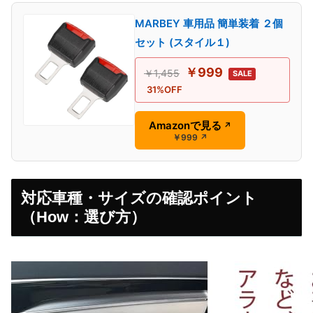
MARBEY 車用品 簡単装着 ２個
セット (スタイル１)
￥999
￥1,455
SALE
31%OFF
Amazonで見る
↗
￥999
↗
対応車種・サイズの確認ポイント
（How：選び方）