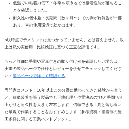
低温での粘着力低下：冬季や寒冷地では接着性能が落ちるこ
とを確認しました。
耐久性の個体差：長期間（数ヶ月〜）での剥がれ報告が一部
あり、車の使用環境で差が出ます。
n現時点でデメリットは見つかっていません、とは言えません。以
上は私の実使用・比較検証に基づく正直な評価です。
もっと詳細に手順や写真付きの取り付け例を確認したい場合は、
実際の製品ページで仕様とレビューを併せてチェックしてくださ
い：
製品ページで詳しく確認する
。
専門家コメント：10年以上この分野に携わってきた経験から言う
と、簡単装着を謳う製品でも下地処理と位置決めの“ひと手間”が仕
上がりと耐久性を大きく左右します。信頼できる工具と落ち着い
た環境で作業することをおすすめします（参考資料：接着剤の施
工条件に関する工業ハンドブック）。