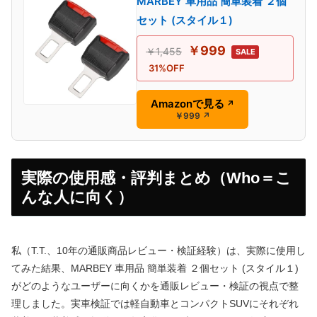
MARBEY 車用品 簡単装着 ２個
セット (スタイル１)
￥999
￥1,455
SALE
31%OFF
Amazonで見る
↗
￥999
↗
実際の使用感・評判まとめ（Who＝こ
んな人に向く）
私（T.T.、10年の通販商品レビュー・検証経験）は、実際に使用し
てみた結果、MARBEY 車用品 簡単装着 ２個セット (スタイル１)
がどのようなユーザーに向くかを通販レビュー・検証の視点で整
理しました。実車検証では軽自動車とコンパクトSUVにそれぞれ