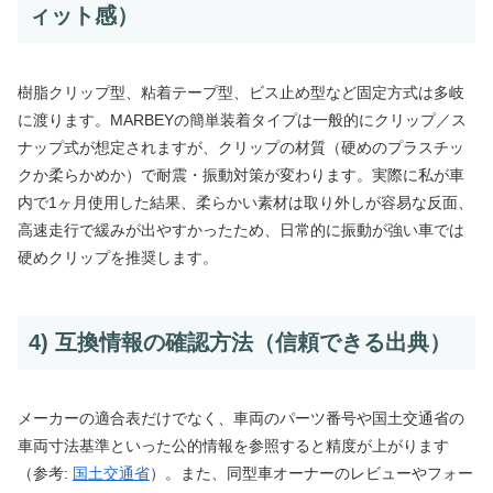
ィット感）
樹脂クリップ型、粘着テープ型、ビス止め型など固定方式は多岐
に渡ります。MARBEYの簡単装着タイプは一般的にクリップ／ス
ナップ式が想定されますが、クリップの材質（硬めのプラスチッ
クか柔らかめか）で耐震・振動対策が変わります。実際に私が車
内で1ヶ月使用した結果、柔らかい素材は取り外しが容易な反面、
高速走行で緩みが出やすかったため、日常的に振動が強い車では
硬めクリップを推奨します。
4) 互換情報の確認方法（信頼できる出典）
メーカーの適合表だけでなく、車両のパーツ番号や国土交通省の
車両寸法基準といった公的情報を参照すると精度が上がります
（参考:
国土交通省
）。また、同型車オーナーのレビューやフォー