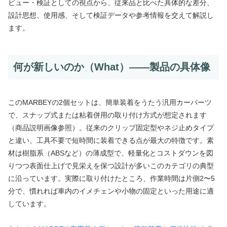
ビュー・検証としての視点から、従来品と比べた具体的な差分、
設計思想、使用感、そして検証データや参考情報を交えて解説し
ます。
何が新しいのか（What）——製品の具体像
このMARBEYの2個セットは、簡単装着をうたう汎用カーパーツ
で、スナップ式または粘着併用の取り付け方式が想定されます
（商品説明画像参照）。従来のクリップ固定型やネジ止めタイプ
と違い、工具不要で短時間に装着できる点が最大の特徴です。素
材は樹脂系（ABSなど）の薄成型で、軽量化とコストダウンを図
りつつ表面仕上げで見栄えを保つ設計が多いこのカテゴリの典型
に沿っています。実際に取り付けたところ、作業時間は片側2〜5
分で、慣れれば車内のイメチェンや小物の固定といった用途に適
しています。