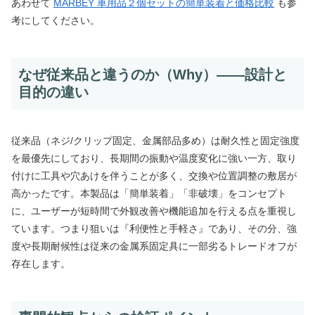
あわせて
MARBEY 車用品２個セットの簡単装着と価格比較
も参
考にしてください。
なぜ従来品と違うのか（Why）——設計と
目的の違い
従来品（ネジ/クリップ固定、金属部品多め）は耐久性と固定強度
を最優先にしており、長期間の振動や温度変化に強い一方、取り
付けに工具や穴あけを伴うことが多く、交換や位置調整の敷居が
高かったです。本製品は「簡単装着」「非破壊」をコンセプト
に、ユーザーが短時間で外観改善や機能追加を行える点を重視し
ています。つまり狙いは『利便性と手軽さ』であり、その分、強
度や長期耐候性は従来の金属系固定具に一部劣るトレードオフが
存在します。