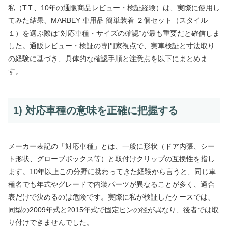
私（T.T.、10年の通販商品レビュー・検証経験）は、実際に使用し
てみた結果、MARBEY 車用品 簡単装着 ２個セット（スタイル
１）を選ぶ際は“対応車種・サイズの確認”が最も重要だと確信しま
した。通販レビュー・検証の専門家視点で、実車検証と寸法取り
の経験に基づき、具体的な確認手順と注意点を以下にまとめま
す。
1) 対応車種の意味を正確に把握する
メーカー表記の「対応車種」とは、一般に形状（ドア内張、シー
ト形状、グローブボックス等）と取付けクリップの互換性を指し
ます。10年以上この分野に携わってきた経験から言うと、同じ車
種名でも年式やグレードで内装パーツが異なることが多く、適合
表だけで決めるのは危険です。実際に私が検証したケースでは、
同型の2009年式と2015年式で固定ピンの径が異なり、後者では取
り付けできませんでした。