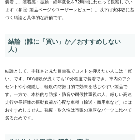
装着し、装着感・振動・経年変化を72時間にわたって観察してい
ます（参照: 製品ページやユーザーレビュー）。以下は実体験に基
づく結論と具体的な評価です。
結論（誰に「買い」か／おすすめしない
人）
結論として、手軽さと見た目重視でコストを抑えたい人には「買
い」です。DIY経験が浅くても10分程度で装着でき、車内のアク
セントや小傷隠し、軽度の防振目的で効果を感じやすい製品で
す。一方で、本格的な防振・防音や耐候性重視の人、厳しい高速
走行や長距離の振動負荷が心配な車種（輸送・商用車など）には
おすすめしません。強度・耐久性は市販の重厚なパーツに比べて
劣るためです。