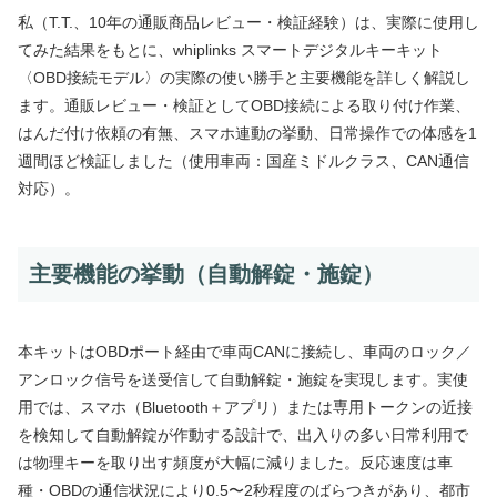
私（T.T.、10年の通販商品レビュー・検証経験）は、実際に使用し
てみた結果をもとに、whiplinks スマートデジタルキーキット
〈OBD接続モデル〉の実際の使い勝手と主要機能を詳しく解説し
ます。通販レビュー・検証としてOBD接続による取り付け作業、
はんだ付け依頼の有無、スマホ連動の挙動、日常操作での体感を1
週間ほど検証しました（使用車両：国産ミドルクラス、CAN通信
対応）。
主要機能の挙動（自動解錠・施錠）
本キットはOBDポート経由で車両CANに接続し、車両のロック／
アンロック信号を送受信して自動解錠・施錠を実現します。実使
用では、スマホ（Bluetooth＋アプリ）または専用トークンの近接
を検知して自動解錠が作動する設計で、出入りの多い日常利用で
は物理キーを取り出す頻度が大幅に減りました。反応速度は車
種・OBDの通信状況により0.5〜2秒程度のばらつきがあり、都市