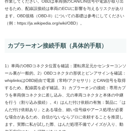
作業してください。OBDは車両側のCAN/LIN信号や電源が取り出
せるため、配線誤接続は車両のECUに影響を与えるリスクがあり
ます。OBD規格（OBD-II）についての基礎は参考にしてください
（例：https://ja.wikipedia.org/wiki/OBD）。
カプラーオン接続手順（具体的手順）
1）車両のOBDコネクタ位置を確認：運転席足元かセンターコンソ
ール裏が一般的。2）OBDコネクタの形状とピンアサインを確認：
whiplinksはOBD経由で電源（常時/アクセサリ）とCAN信号を取得
するため、配線図を必ず確認。3）カプラーオンの接続：専用カプ
ラを車両側コネクタに差し込み、元の車両コネクタと本体の中継
を行う（割り込み接続）。4）はんだ付け依頼の有無：製品に「は
んだ付け依頼あり」とある場合、細い信号線やアース処理が必要
な場合があるため、自信がないならプロに依頼することを推奨し
ます。実際に私が試した際、はんだ処理不備でノイズが入り、動