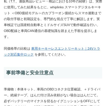
私（T.T.、通販商品レビュー・検証における10年の経験）は、実際
に使用してみた結果をもとに、whiplinks スマートデジタルキーキ
ット ＜OBD接続モデル＞のカプラーオン接続からスマホ連動まで
の取付手順と初期設定を、専門的な視点で丁寧に解説します。実
車検証では国産軽自動車とミドルサイズSUVで動作確認を行い、
OBD配線と車両CAN通信の基礎知識を踏まえた手順を提示しま
す。
同価格帯の比較は
車用キーキーレスエントリーキット｜24Vトラ
ック対応集中ロック
を参照してください。
事前準備と安全注意点
準備物：本体キット、車両のOBDコネクタ位置確認、＋ドライバ
ー、絶縁テープ、はんだ付け済み依頼がない場合ははんだごて。
必ずバッテリーのマイナスを切るかイグニッションをOFFにして