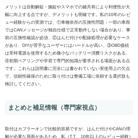
メリットは自動解錠・施錠やスマホでの鍵共有により利便性が大
幅に向上する点ですが、デメリットも明確です。私の10年のレビ
ュー経験からの実測では、①車種依存の互換性問題：一部の車両
ではCANメッセージが独自仕様で正常動作しない場合があり、事
前の互換性確認が必須、②はんだ付けや配線処理が必要なケース
があり、DIYが苦手なユーザーにはハードルが高い、③OBD接続
は常時電源を使用するため微小なバッテリー消費リスクがある、
④初期ペアリングや学習で専門的知識が要求される場面がある点
です。これらは説明書に完全には書かれていない実使用上の欠点
で、信頼性確保のために取り付けは整備工場に依頼する選択肢も
検討してください。
まとめと補足情報（専門家視点）
取付はカプラーオンで比較的容易ですが、はんだ付けやCANの理
解が必要な局面があるため、私（T.T.、10年以上のレビュー経験）