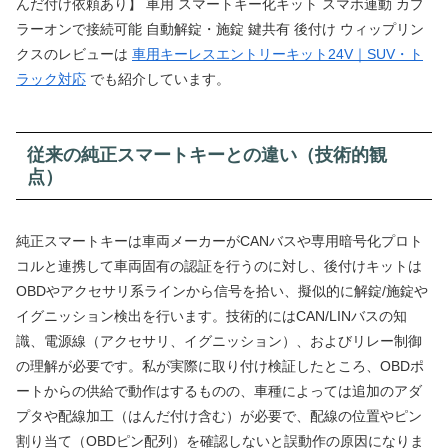
んだ付け依頼あり】 車用 スマートキー化キット スマホ連動 カプ
ラーオンで接続可能 自動解錠・施錠 鍵共有 後付け ウィップリン
クスのレビューは
車用キーレスエントリーキット24V｜SUV・ト
ラック対応
でも紹介しています。
従来の純正スマートキーとの違い（技術的観
点）
純正スマートキーは車両メーカーがCANバスや専用暗号化プロト
コルと連携して車両固有の認証を行うのに対し、後付けキットは
OBDやアクセサリ系ラインから信号を拾い、擬似的に解錠/施錠や
イグニッション検出を行います。技術的にはCAN/LINバスの知
識、電源線（アクセサリ、イグニッション）、およびリレー制御
の理解が必要です。私が実際に取り付け検証したところ、OBDポ
ートからの供給で動作はするものの、車種によっては追加のアダ
プタや配線加工（はんだ付け含む）が必要で、配線の位置やピン
割り当て（OBDピン配列）を確認しないと誤動作の原因になりま