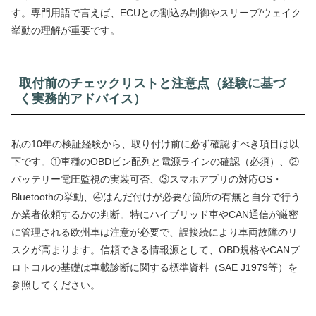
す。専門用語で言えば、ECUとの割込み制御やスリープ/ウェイク
挙動の理解が重要です。
取付前のチェックリストと注意点（経験に基づ
く実務的アドバイス）
私の10年の検証経験から、取り付け前に必ず確認すべき項目は以
下です。①車種のOBDピン配列と電源ラインの確認（必須）、②
バッテリー電圧監視の実装可否、③スマホアプリの対応OS・
Bluetoothの挙動、④はんだ付けが必要な箇所の有無と自分で行う
か業者依頼するかの判断。特にハイブリッド車やCAN通信が厳密
に管理される欧州車は注意が必要で、誤接続により車両故障のリ
スクが高まります。信頼できる情報源として、OBD規格やCANプ
ロトコルの基礎は車載診断に関する標準資料（SAE J1979等）を
参照してください。