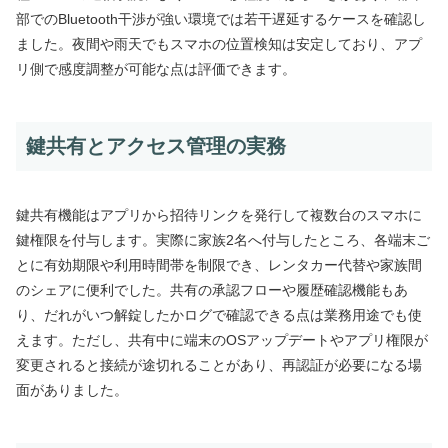
部でのBluetooth干渉が強い環境では若干遅延するケースを確認し
ました。夜間や雨天でもスマホの位置検知は安定しており、アプ
リ側で感度調整が可能な点は評価できます。
鍵共有とアクセス管理の実務
鍵共有機能はアプリから招待リンクを発行して複数台のスマホに
鍵権限を付与します。実際に家族2名へ付与したところ、各端末ご
とに有効期限や利用時間帯を制限でき、レンタカー代替や家族間
のシェアに便利でした。共有の承認フローや履歴確認機能もあ
り、だれがいつ解錠したかログで確認できる点は業務用途でも使
えます。ただし、共有中に端末のOSアップデートやアプリ権限が
変更されると接続が途切れることがあり、再認証が必要になる場
面がありました。