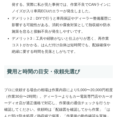
発する。実際に私が見た事例では、作業不良でCANラインに
ノイズが入り車両ECUのエラーが発生しました。
デメリット2：DIYで行うと車両保証やディーラー整備履歴に
影響する可能性がある。消耗や腐食対策として熱収縮や防水
施策を怠ると接触不良が発生しやすいです。
デメリット3：工具や経験がないと仕上がりが悪く、再作業
コストがかかる。はんだ付け自体は短時間でも、配線確保や
絶縁に要する時間を見落としがちです。
費用と時間の目安・依頼先選び
プロに依頼する場合の相場は作業内容により5,000〜20,000円程度
（作業30分〜2時間）。ディーラーよりもカー電装専門店やカーオ
ーディオ店が適正価格で対応し、作業後の通信チェックを行うか
確認してください。依頼時は「配線図を確認してから作業」「は
んだ部は防水処理／熱収縮で保護」「作業後の動作確認を実施」