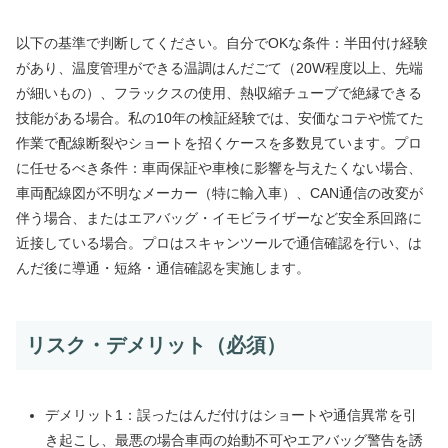
以下の基準で判断してください。自分でOKな条件：半田付け経験
があり、温度管理ができる温調はんだごて（20W程度以上、先端
が細いもの）、フラックスの使用、熱収縮チューブで絶縁できる
技能がある場合。私の10年の検証経験では、安価なコテや慌てた
作業で配線断裂やショートを招くケースを多数見ています。プロ
に任せるべき条件：車両保証や車検に影響を与えたくない場合、
車両配線図が不明なメーカー（特に輸入車）、CAN通信の改変が
伴う場合、またはエアバッグ・イモビライザーなど安全系回路に
近接している場合。プロはスキャンツールで通信確認を行い、は
んだ後に導通・短絡・通信確認を実施します。
リスク・デメリット（必須）
デメリット1：誤ったはんだ付けはショートや通信異常を引
き起こし、最悪の場合車両の始動不可やエアバッグ警告を誘