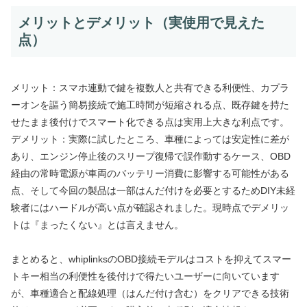
メリットとデメリット（実使用で見えた
点）
メリット：スマホ連動で鍵を複数人と共有できる利便性、カプラ
ーオンを謳う簡易接続で施工時間が短縮される点、既存鍵を持た
せたまま後付けでスマート化できる点は実用上大きな利点です。
デメリット：実際に試したところ、車種によっては安定性に差が
あり、エンジン停止後のスリープ復帰で誤作動するケース、OBD
経由の常時電源が車両のバッテリー消費に影響する可能性がある
点、そして今回の製品は一部はんだ付けを必要とするためDIY未経
験者にはハードルが高い点が確認されました。現時点でデメリッ
トは『まったくない』とは言えません。
まとめると、whiplinksのOBD接続モデルはコストを抑えてスマー
トキー相当の利便性を後付けで得たいユーザーに向いています
が、車種適合と配線処理（はんだ付け含む）をクリアできる技術