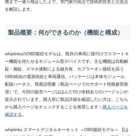
携まで一通り検証した上で、専門家の視点で技術的背景と注意点
を解説します。
製品概要：何ができるのか（機能と構成）
whiplinksのOBD接続モデルは、既存の車両に後付けでスマートキ
ー機能を持たせるモジュール型デバイスです。主な機能は自動解
錠・施錠、スマホ連動による鍵共有、カプラーオン接続を謳う
OBD経由の電源供給と車両通信。パッケージは本体モジュール、
配線ハーネス、簡易説明書（製品ページでのサポート情報参照推
奨）で、今回の販売ページははんだ付け依頼ありのバージョンが
提示されています。購入前に製品詳細を確認したい方は、こちら
から購入ページをチェックすることを推奨します：
購入ページを
確認する
。
whiplinks スマートデジタルキーキット ＜OBD接続モデル＞ 【は