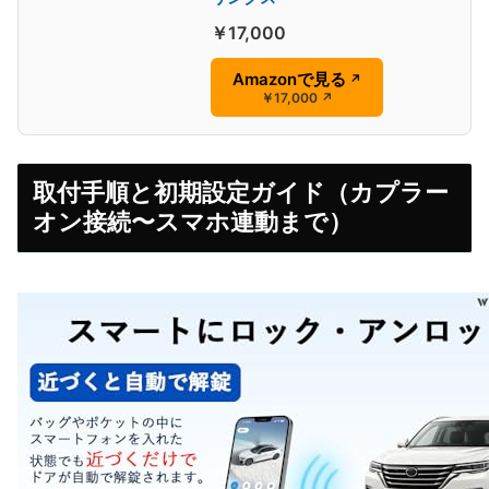
￥17,000
Amazonで見る
↗
￥17,000
↗
取付手順と初期設定ガイド（カプラー
オン接続〜スマホ連動まで）