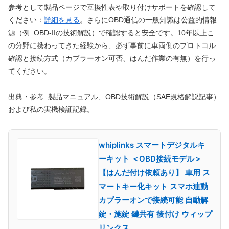
参考として製品ページで互換性表や取り付けサポートを確認して
ください：
詳細を見る
。さらにOBD通信の一般知識は公益的情報
源（例: OBD-IIの技術解説）で確認すると安全です。10年以上こ
の分野に携わってきた経験から、必ず事前に車両側のプロトコル
確認と接続方式（カプラーオン可否、はんだ作業の有無）を行っ
てください。
出典・参考: 製品マニュアル、OBD技術解説（SAE規格解説記事）
および私の実機検証記録。
whiplinks スマートデジタルキ
ーキット ＜OBD接続モデル＞
【はんだ付け依頼あり】 車用 ス
マートキー化キット スマホ連動
カプラーオンで接続可能 自動解
錠・施錠 鍵共有 後付け ウィップ
リンクス