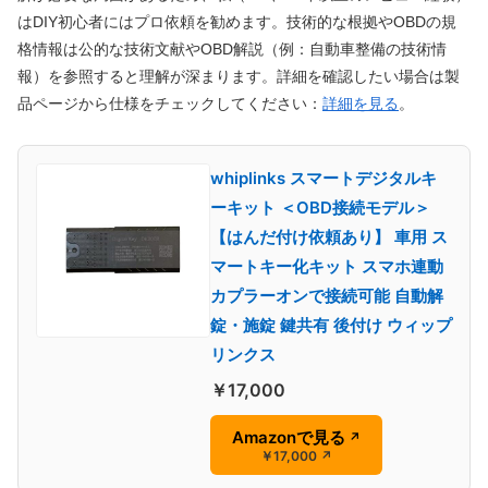
はDIY初心者にはプロ依頼を勧めます。技術的な根拠やOBDの規
格情報は公的な技術文献やOBD解説（例：自動車整備の技術情
報）を参照すると理解が深まります。詳細を確認したい場合は製
品ページから仕様をチェックしてください：
詳細を見る
。
whiplinks スマートデジタルキ
ーキット ＜OBD接続モデル＞
【はんだ付け依頼あり】 車用 ス
マートキー化キット スマホ連動
カプラーオンで接続可能 自動解
錠・施錠 鍵共有 後付け ウィップ
リンクス
￥17,000
Amazonで見る
↗
￥17,000
↗