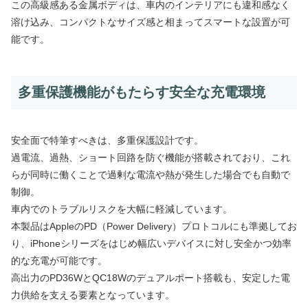
この高級感ある金属ボディは、車内のインテリアにも違和感なく
溶け込み、コンパクトなサイズ感と相まってスマートな設置が可
能です。
多重保護機能がもたらす安全な充電環境
安全面で特筆すべきは、多重保護設計です。
過電流、過熱、ショート回路を防ぐ機能が搭載されており、これ
らが同時に働くことで過剰な電流や熱が発生した場合でも自動で
制御。
車内でのトラブルリスクを大幅に軽減しています。
本製品はAppleのPD（Power Delivery）プロトコルにも準拠してお
り、iPhoneシリーズをはじめ幅広いデバイスに対し安全かつ効率
的な充電が可能です。
高出力のPD36WとQC18Wのデュアルポート搭載も、安定した電
力供給を支える要素となっています。