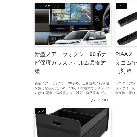
カーアクセサリー
ノア
新型ノア・ヴォクシー90系ナ
PIAA
ビ保護ガラスフィルム最安対
えゴム
策
雨対策
新型ノア・ヴォクシー90系のナビ画面の汚れや傷
トヨタノアや
が気になる方に。WEIPINの2022最新ガラスフィル
ラファイトの
ムは9H硬度で高感度タッチ対応、自己吸着で貼り
耐久性に優れ
やすく、現在Amazonでお得に入手可能です。大切
で快適ドライブ
2025.10.15
なカーナビを保護し快適操作を実現します。
も掲載。
ノア