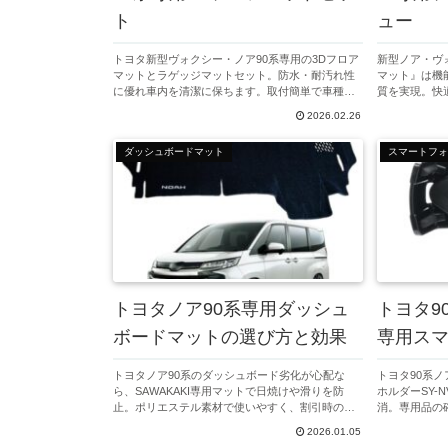
ト
ュー
トヨタ新型ヴォクシー・ノア90系専用の3Dフロア
新型ノア・ヴ
マットとラゲッジマットセット。防水・耐汚れ性
マット』は機
に優れ車内を清潔に保ちます。取付簡単で車種専
質を実現。快
用設計なのでフィット感抜群。快適なカーライフ
リッド車ユー
2026.02.26
を求める方におすすめです。
説し、購入を
ダッシュボードマット
スマートフォ
トヨタノア90系専用ダッシュ
トヨタ9
ボードマットの選び方と効果
専用ス
トヨタノア90系のダッシュボード劣化が心配な
トヨタ90系
ら、SAWAKAKI専用マットで日焼けや滑りを防
ホルダーSY-
止。ポリエステル素材で使いやすく、割引時の購
消。専用品の
入チャンスもおすすめです。
とに、選び方
2026.01.05
解説します。