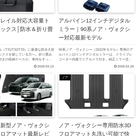
トレイル対応大容量ト
アルパイン12インチデジタル
ックス│防水＆折り畳
ミラー｜90系ノア・ヴォクシ
納
ー対応最新モデル
（T31/T32/T33）に最適な防水大容
90系ノア・ヴォクシー（2022年モデル）専用のア
ックスを探している方へ。折り畳み
ルパイン12インチデジタルミラーは、ドライブレ
付きの収納ケースが、車内をすっき
コーダー内蔵でリアカメラ付き。純正ミラー交換
なドライブをサポートします。今な
で視界向上と安全運転を実現。価格も抑えられ、
2026.03.13
2026.02.26
で購入可能です。
最新機能を探すユーザーに最適な情報です。
ノア
人新型ノア・ヴォクシ
ノア・ヴォクシー専用防水3D
フロアマット最新レビ
フロアマット丸洗い可能で快