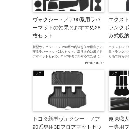
ヴォクシー・ノア90系用ラバ
エクス
ーマットの効果とおすすめ28
ランクボ
枚セット
み式収
新型ヴォクシー・ノア90系の内装を傷や騒音から
エクストレイル
守るラバーマット28枚セット。滑り止め効果でド
量トランクボ
アポケットも安心。2022年モデル対応で安価にな
可能で持ち手
った最新アクセサリーの選び方と効果を詳しく解
り整理し快適
2026.03.17
説します。
らお得な価格
ノア
ノア
トヨタ新型ヴォクシー・ノア
趣味職
90系専用3Dフロアマットセッ
ー専用