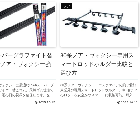
ノア
スーパーグラファイト替
80系ノア・ヴォクシー専用ス
でノア・ヴォクシー強
マートロッドホルダー比較と
選び方
ヴォクシーに最適なPIAAスーパーグ
80系ノア・ヴォクシー・エスクァイアの釣り愛好
ワイパー替えゴム。天然ゴム仕様で
家必見の専用スマートロッドホルダー。車内に5本
、雨の日の視界を確保します。交換
のロッドを安全かつスマートに収納可能。耐久性
を実現、公式Amazonでの割引情報
と設置性に優れ、今ならAmazonで価格もお得。収
2025.10.15
2025.10.12
納の悩みを解決し快適な釣行をサポートします。