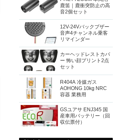
鹿笛｜鹿衝突防止の高
音2個セット
12V-24Vバックブザー
音声4チャンネル乗客
リマインダー
カーヘッドレストカバ
ー 怖い顔プリント2点
セット
R404A 冷媒ガス
AOHONG 10kg NRC
容器 業務用
GSユアサ ENJ345 国
産車用バッテリー（回
収伝票付）