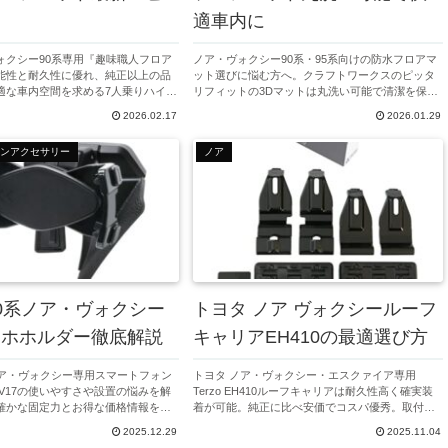
適車内に
ォクシー90系専用『趣味職人フロア
ノア・ヴォクシー90系・95系向けの防水フロアマ
能性と耐久性に優れ、純正以上の品
ット選びに悩む方へ。クラフトワークスのピッタ
適な車内空間を求める7人乗りハイブ
リフィットの3Dマットは丸洗い可能で清潔を保ち
ザーに最適。適合や価格も詳しく解
やすく車内を快適にします。実績ある自動車整備
2026.02.17
2026.01.29
サポートします。
士監修で安心。詳細はぜひご確認ください。
ンアクセサリー
ノア
0系ノア・ヴォクシー
トヨタ ノア ヴォクシールーフ
マホホルダー徹底解説
キャリアEH410の最適選び方
ノア・ヴォクシー専用スマートフォン
トヨタ ノア・ヴォクシー・エスクァイア専用
NV17の使いやすさや設置の悩みを解
Terzo EH410ルーフキャリアは耐久性高く確実装
確かな固定力とお得な価格情報をも
着が可能。純正に比べ安価でコスパ優秀。取付け
からおすすめポイントまでを詳しく
方法と最新価格情報で賢く選びたい方へ最適ガイ
2025.12.29
2025.11.04
ドです。