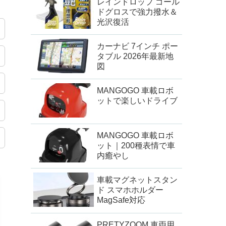
レインドロップ ゴール
ドグロスで強力撥水＆
光沢復活
カーナビ 7インチ ポー
タブル 2026年最新地
図
MANGOGO 車載ロボ
ットで楽しいドライブ
MANGOGO 車載ロボ
ット｜200種表情で車
内癒やし
車載マグネットスタン
ド スマホホルダー
MagSafe対応
PRETYZOOM 車両用