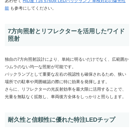
あわせて
HID屋 T16 5760lx LEDバックランプ 車検対応の爆光性
能
も参考にしてください。
7方向照射とリフレクターを活用したワイド
照射
独自の7方向照射設計により、単純に明るいだけでなく、広範囲か
つムラのない均一な照射が可能です。
バックランプとして重要な左右の視認性も確保されるため、狭い
場所での駐車や周囲確認の際に特に効果を発揮します。
さらに、リフレクターの光反射効率を最大限に活用することで、
光量を無駄なく拡散し、車両後方全体をしっかりと照らします。
耐久性と信頼性に優れた特注LEDチップ