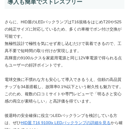
導入も簡単でストレスフリー
さらに、HID屋のLEDバックランプはT16規格をはじめT20やS25
の純正サイズに対応しているため、多くの車種でポン付け交換が
可能です。
無極性設計で極性を気にせず差し込むだけで装着できるので、工
具不要で短時間の取り付けが実現します。
高輝度の9100ルクスを家庭用電源と同じ12V車電源で得られる点
もユーザーの好評ポイントです。
電球交換に不慣れな方も安心して導入できるうえ、信頼の高品質
チップを34基搭載し、故障率0.1%以下という耐久性も魅力です。
このため、複数の口コミサイトや専門レビューで「明るさと安心
感の両立が素晴らしい」と高評価を得ています。
後退時の安全確保に役立つLEDバックランプを検討している方
は、ぜひ
HID屋 T16 9100lx LEDバックランプの詳細を見る
から確